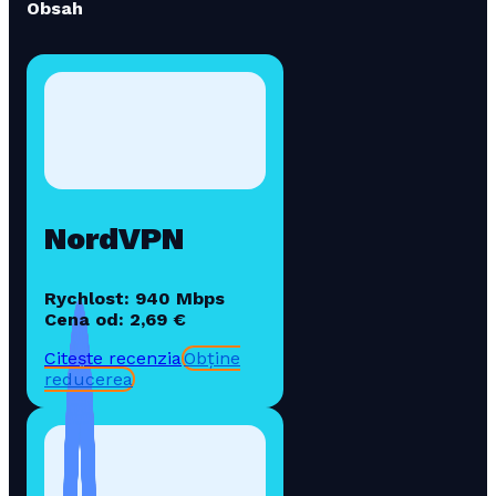
Obsah
NordVPN
Rychlost: 940 Mbps
Cena od: 2,69 €
Citește recenzia
Obține
reducerea