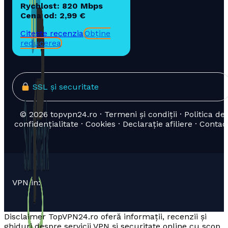
Rychlost: 820 Mbps
Cena od: 2,99 €
Citește recenzia
Obține
reducerea
SSL și securitate
© 2026 topvpn24.ro · Termeni și condiții · Politica de
confidențialitate · Cookies · Declarație afiliere · Contac
VPN in:
Disclaimer TopVPN24.ro oferă informații, recenzii și
ghiduri despre servicii VPN și securitate online cu scop