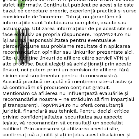
strict informativ. Conținutul publicat pe acest site este
bazat pe cercetare proprie, experiență practică și surse
considerate de încredere. Totuși, nu garantăm că
informațiile sunt întotdeauna complete, exacte sau
actualizate. Utilizarea informațiilor de pe acest site se
face exclusiv pe propria răspundere. TopVPN24.ro nu
își asumă responsabilitatea pentru eventualele
pierderi, daune sau probleme rezultate din aplicarea
recomandărilor, opiniilor sau linkurilor prezentate aici.
Site-ul conține linkuri de afiliere către servicii VPN și
alte produse. Dacă alegeți să achiziționați prin aceste
linkuri, noi putem primi un comision de afiliere, fără
niciun cost suplimentar pentru dumneavoastră.
Această practică ne ajută să menținem site-ul activ și
să continuăm să producem conținut gratuit.
Menționăm că afilierea nu influențează evaluările și
recomandările noastre – ne străduim să fim imparțiali
și transparenți. TopVPN24.ro nu oferă consultanță
juridică, financiară sau tehnică. Pentru decizii critice
privind confidențialitatea, securitatea sau aspecte
legale, vă recomandăm să consultați un specialist
calificat. Prin accesarea și utilizarea acestui site,
confirmați că ați citit și ați înțeles acest disclaimer și