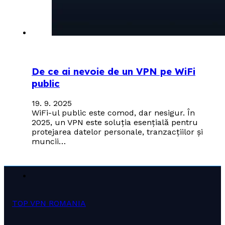
De ce ai nevoie de un VPN pe WiFi
public
19. 9. 2025
WiFi-ul public este comod, dar nesigur. În
2025, un VPN este soluția esențială pentru
protejarea datelor personale, tranzacțiilor și
muncii…
TOP VPN ROMANIA