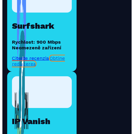
Surfshark
Rychlost: 900 Mbps
Neomezeně zařízení
Citește recenzia
Obține
reducerea
IP Vanish