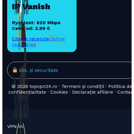
IP Vanish
Rychlost: 820 Mbps
Cena od: 2,99 €
Citește recenzia
Obține
reducerea
SSL și securitate
© 2026 topvpn24.ro · Termeni și condiții · Politica de
confidențialitate · Cookies · Declarație afiliere · Contac
VPN in: