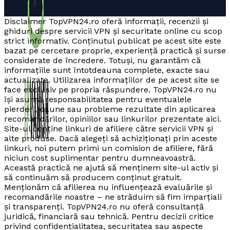
Disclaimer TopVPN24.ro oferă informații, recenzii și
ghiduri despre servicii VPN și securitate online cu scop
strict informativ. Conținutul publicat pe acest site este
bazat pe cercetare proprie, experiență practică și surse
considerate de încredere. Totuși, nu garantăm că
informațiile sunt întotdeauna complete, exacte sau
actualizate. Utilizarea informațiilor de pe acest site se
face exclusiv pe propria răspundere. TopVPN24.ro nu
își asumă responsabilitatea pentru eventualele
pierderi, daune sau probleme rezultate din aplicarea
recomandărilor, opiniilor sau linkurilor prezentate aici.
Site-ul conține linkuri de afiliere către servicii VPN și
alte produse. Dacă alegeți să achiziționați prin aceste
linkuri, noi putem primi un comision de afiliere, fără
niciun cost suplimentar pentru dumneavoastră.
Această practică ne ajută să menținem site-ul activ și
să continuăm să producem conținut gratuit.
Menționăm că afilierea nu influențează evaluările și
recomandările noastre – ne străduim să fim imparțiali
și transparenți. TopVPN24.ro nu oferă consultanță
juridică, financiară sau tehnică. Pentru decizii critice
privind confidențialitatea, securitatea sau aspecte