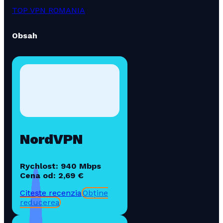
TOP VPN ROMANIA
Obsah
NordVPN
Rychlost: 940 Mbps
Cena od: 2,69 €
Citește recenzia
Obține
reducerea