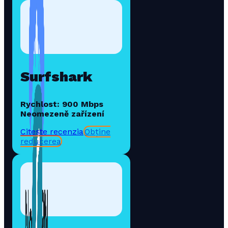
Surfshark
Rychlost: 900 Mbps
Neomezeně zařízení
Citește recenzia
Obține
reducerea