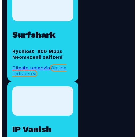
Surfshark
Rychlost: 900 Mbps
Neomezeně zařízení
Citește recenzia
Obține
reducerea
IP Vanish