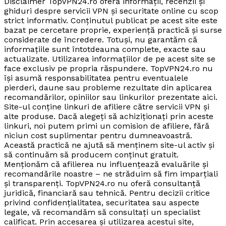
Disclaimer TopVPN24.ro oferă informații, recenzii și
ghiduri despre servicii VPN și securitate online cu scop
strict informativ. Conținutul publicat pe acest site este
bazat pe cercetare proprie, experiență practică și surse
considerate de încredere. Totuși, nu garantăm că
informațiile sunt întotdeauna complete, exacte sau
actualizate. Utilizarea informațiilor de pe acest site se
face exclusiv pe propria răspundere. TopVPN24.ro nu
își asumă responsabilitatea pentru eventualele
pierderi, daune sau probleme rezultate din aplicarea
recomandărilor, opiniilor sau linkurilor prezentate aici.
Site-ul conține linkuri de afiliere către servicii VPN și
alte produse. Dacă alegeți să achiziționați prin aceste
linkuri, noi putem primi un comision de afiliere, fără
niciun cost suplimentar pentru dumneavoastră.
Această practică ne ajută să menținem site-ul activ și
să continuăm să producem conținut gratuit.
Menționăm că afilierea nu influențează evaluările și
recomandările noastre – ne străduim să fim imparțiali
și transparenți. TopVPN24.ro nu oferă consultanță
juridică, financiară sau tehnică. Pentru decizii critice
privind confidențialitatea, securitatea sau aspecte
legale, vă recomandăm să consultați un specialist
calificat. Prin accesarea și utilizarea acestui site,