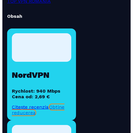
TOP VPN ROMANIA
Obsah
NordVPN
Rychlost: 940 Mbps
Cena od: 2,69 €
Citește recenzia
Obține
reducerea