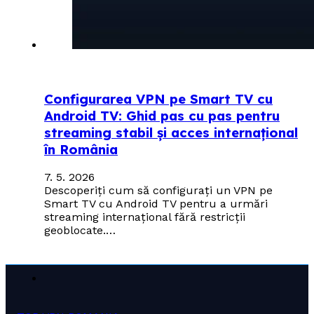
Configurarea VPN pe Smart TV cu
Android TV: Ghid pas cu pas pentru
streaming stabil și acces internațional
în România
7. 5. 2026
Descoperiți cum să configurați un VPN pe
Smart TV cu Android TV pentru a urmări
streaming internațional fără restricții
geoblocate.…