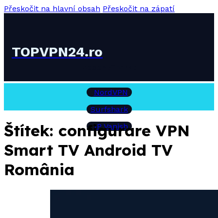
Přeskočit na hlavní obsah
Přeskočit na zápatí
TOPVPN24.ro
Recenzii VPN:
NordVPN
Surfshark
Štítek:
configurare VPN
IP Vanish
Smart TV Android TV
România