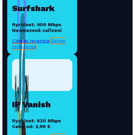
Surfshark
Rychlost: 900 Mbps
Neomezeně zařízení
Citește recenzia
Obține
reducerea
IP Vanish
Rychlost: 820 Mbps
Cena od: 2,99 €