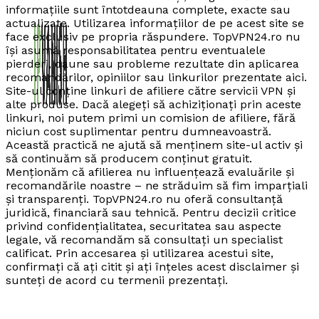
informațiile sunt întotdeauna complete, exacte sau
actualizate. Utilizarea informațiilor de pe acest site se
face exclusiv pe propria răspundere. TopVPN24.ro nu
își asumă responsabilitatea pentru eventualele
pierderi, daune sau probleme rezultate din aplicarea
recomandărilor, opiniilor sau linkurilor prezentate aici.
Site-ul conține linkuri de afiliere către servicii VPN și
alte produse. Dacă alegeți să achiziționați prin aceste
linkuri, noi putem primi un comision de afiliere, fără
niciun cost suplimentar pentru dumneavoastră.
Această practică ne ajută să menținem site-ul activ și
să continuăm să producem conținut gratuit.
Menționăm că afilierea nu influențează evaluările și
recomandările noastre – ne străduim să fim imparțiali
și transparenți. TopVPN24.ro nu oferă consultanță
juridică, financiară sau tehnică. Pentru decizii critice
privind confidențialitatea, securitatea sau aspecte
legale, vă recomandăm să consultați un specialist
calificat. Prin accesarea și utilizarea acestui site,
confirmați că ați citit și ați înțeles acest disclaimer și
sunteți de acord cu termenii prezentați.