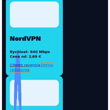
NordVPN
Rychlost: 940 Mbps
Cena od: 2,69 €
Citește recenzia
Obține
reducerea