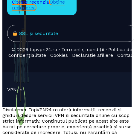
Citește recenzia
Obține
reducerea
SSL și securitate
© 2026 topvpn24.ro · Termeni și condiții · Politica de
confidențialitate · Cookies · Declarație afiliere · Contac
VPN in:
Disclaimer TopVPN24.ro oferă informații, recenzii și
ghiduri despre servicii VPN și securitate online cu scop
strict informativ. Conținutul publicat pe acest site este
bazat pe cercetare proprie, experiență practică și surse
considerate de încredere. Totuși, nu garantăm că