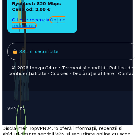
Rychlost: 820 Mbps
Cena od: 2,99 €
Citește recenzia
Obține
reducerea
SSL și securitate
© 2026 topvpn24.ro · Termeni și condiții · Politica de
confidențialitate · Cookies · Declarație afiliere · Contac
VPN in:
Disclaimer TopVPN24.ro oferă informații, recenzii și
ghiduri despre servicii VPN și securitate online cu scop