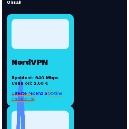
Obsah
NordVPN
Rychlost: 940 Mbps
Cena od: 2,69 €
Citește recenzia
Obține
reducerea