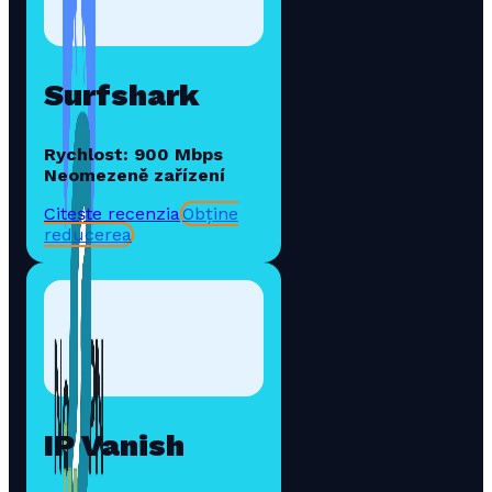
Surfshark
Rychlost: 900 Mbps
Neomezeně zařízení
Citește recenzia
Obține
reducerea
IP Vanish