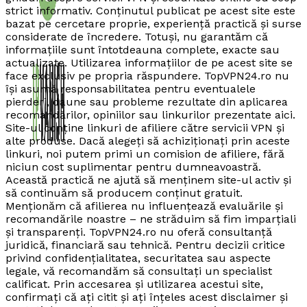
strict informativ. Conținutul publicat pe acest site este
bazat pe cercetare proprie, experiență practică și surse
considerate de încredere. Totuși, nu garantăm că
informațiile sunt întotdeauna complete, exacte sau
actualizate. Utilizarea informațiilor de pe acest site se
face exclusiv pe propria răspundere. TopVPN24.ro nu
își asumă responsabilitatea pentru eventualele
pierderi, daune sau probleme rezultate din aplicarea
recomandărilor, opiniilor sau linkurilor prezentate aici.
Site-ul conține linkuri de afiliere către servicii VPN și
alte produse. Dacă alegeți să achiziționați prin aceste
linkuri, noi putem primi un comision de afiliere, fără
niciun cost suplimentar pentru dumneavoastră.
Această practică ne ajută să menținem site-ul activ și
să continuăm să producem conținut gratuit.
Menționăm că afilierea nu influențează evaluările și
recomandările noastre – ne străduim să fim imparțiali
și transparenți. TopVPN24.ro nu oferă consultanță
juridică, financiară sau tehnică. Pentru decizii critice
privind confidențialitatea, securitatea sau aspecte
legale, vă recomandăm să consultați un specialist
calificat. Prin accesarea și utilizarea acestui site,
confirmați că ați citit și ați înțeles acest disclaimer și