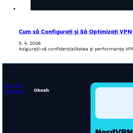
Cum să Configurați și Să Optimizați VPN
5. 4. 2026
Asigurați-vă confidențialitatea și performanța VP
TOP VPN
Obsah
ROMANIA
NordVPN