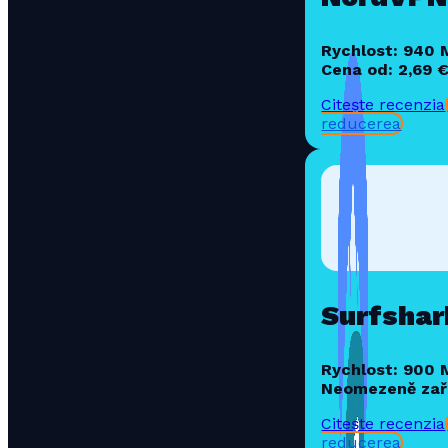
Rychlost: 940
Cena od: 2,69 
Citește recenzia
reducerea
Surfshar
Rychlost: 900
Neomezeně zař
Citește recenzia
reducerea