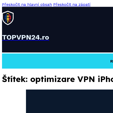
Přeskočit na hlavní obsah
Přeskočit na zápatí
TOPVPN24.ro
R
Štítek:
optimizare VPN iPh