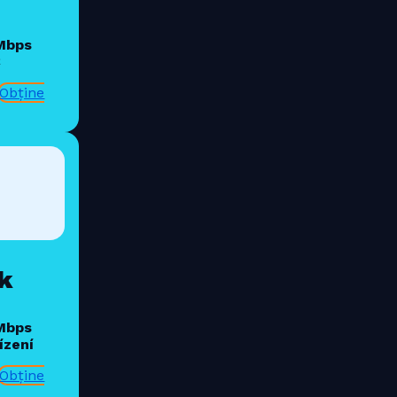
 Mbps
€
Obține
k
 Mbps
ízení
Obține