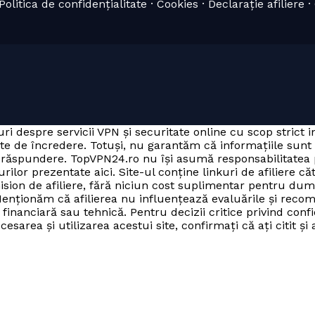
olitica de confidențialitate · Cookies · Declarație afiliere 
ri despre servicii VPN și securitate online cu scop strict 
ate de încredere. Totuși, nu garantăm că informațiile sunt
ria răspundere. TopVPN24.ro nu își asumă responsabilitate
rilor prezentate aici. Site-ul conține linkuri de afiliere că
mision de afiliere, fără niciun cost suplimentar pentru du
enționăm că afilierea nu influențează evaluările și recom
inanciară sau tehnică. Pentru decizii critice privind confi
sarea și utilizarea acestui site, confirmați că ați citit și