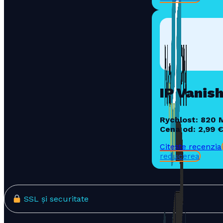
IP Vanis
Rychlost: 820 
Cena od: 2,99 
Citește recenzia
reducerea
SSL și securitate