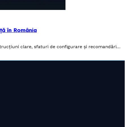
nță în România
strucțiuni clare, sfaturi de configurare și recomandări…