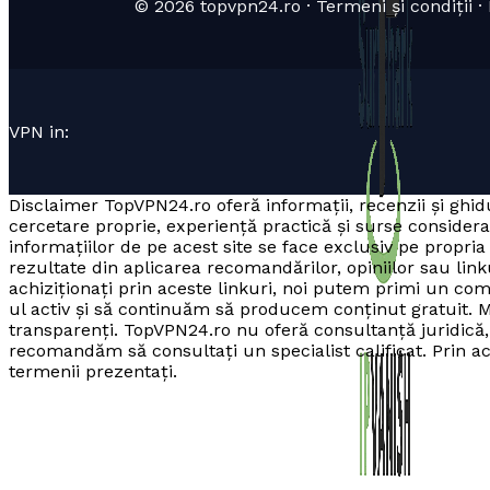
© 2026 topvpn24.ro · Termeni și condiții · P
VPN in:
Disclaimer TopVPN24.ro oferă informații, recenzii și ghidu
cercetare proprie, experiență practică și surse consider
informațiilor de pe acest site se face exclusiv pe prop
rezultate din aplicarea recomandărilor, opiniilor sau linku
achiziționați prin aceste linkuri, noi putem primi un co
ul activ și să continuăm să producem conținut gratuit. M
transparenți. TopVPN24.ro nu oferă consultanță juridică, f
recomandăm să consultați un specialist calificat. Prin acce
termenii prezentați.