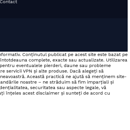
· Contact
informativ. Conținutul publicat pe acest site este bazat pe
 întotdeauna complete, exacte sau actualizate. Utilizarea
a pentru eventualele pierderi, daune sau probleme
tre servicii VPN și alte produse. Dacă alegeți să
mneavoastră. Această practică ne ajută să menținem site-
andările noastre – ne străduim să fim imparțiali și
dențialitatea, securitatea sau aspecte legale, vă
 ați înțeles acest disclaimer și sunteți de acord cu