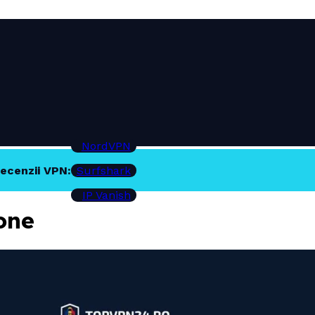
NordVPN
ecenzii VPN:
Surfshark
IP Vanish
one