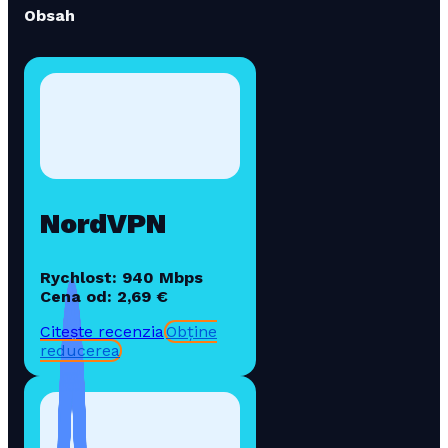
Obsah
NordVPN
Rychlost: 940 Mbps
Cena od: 2,69 €
Citește recenzia
Obține
reducerea