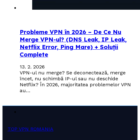
Probleme VPN în 2026 – De Ce Nu
Merge VPN-ul? (DNS Leak, IP Leak,
Netflix Error, Ping Mare) + Soluții
Complete
13. 2. 2026
VPN-ul nu merge? Se deconectează, merge
încet, nu schimbă IP-ul sau nu deschide
Netflix? În 2026, majoritatea problemelor VPN
au…
TOP VPN ROMANIA