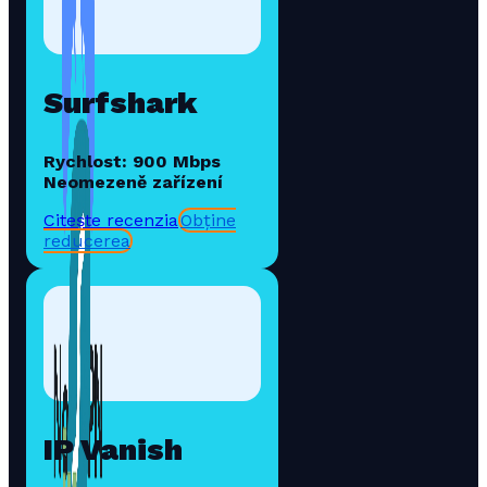
Surfshark
Rychlost: 900 Mbps
Neomezeně zařízení
Citește recenzia
Obține
reducerea
IP Vanish