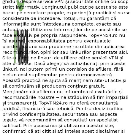
ghiduri despre servicii VPN și securitate online cu scop
strict informativ. Conținutul publicat pe acest site este
bazat pe cercetare proprie, experiență practică și surse
considerate de încredere. Totuși, nu garantăm că
informațiile sunt întotdeauna complete, exacte sau
actualizate. Utilizarea informațiilor de pe acest site se
face exclusiv pe propria răspundere. TopVPN24.ro nu
își asumă responsabilitatea pentru eventualele
pierderi, daune sau probleme rezultate din aplicarea
recomandărilor, opiniilor sau linkurilor prezentate aici.
Site-ul conține linkuri de afiliere către servicii VPN și
alte produse. Dacă alegeți să achiziționați prin aceste
linkuri, noi putem primi un comision de afiliere, fără
niciun cost suplimentar pentru dumneavoastră.
Această practică ne ajută să menținem site-ul activ și
să continuăm să producem conținut gratuit.
Menționăm că afilierea nu influențează evaluările și
recomandările noastre – ne străduim să fim imparțiali
și transparenți. TopVPN24.ro nu oferă consultanță
juridică, financiară sau tehnică. Pentru decizii critice
privind confidențialitatea, securitatea sau aspecte
legale, vă recomandăm să consultați un specialist
calificat. Prin accesarea și utilizarea acestui site,
confirmați că ați citit și ați înțeles acest disclaimer și