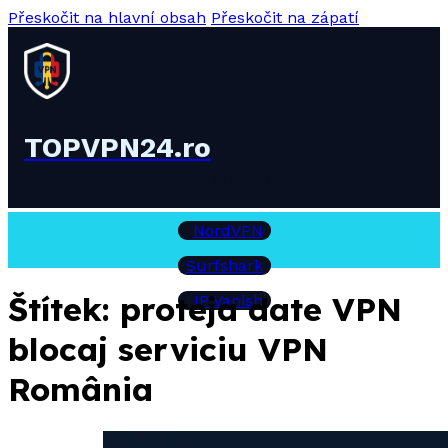
Přeskočit na hlavní obsah
Přeskočit na zápatí
TOPVPN24.ro
Recenzii VPN:
NordVPN
Surfshark
Štítek:
proteja date VPN
IP Vanish
blocaj serviciu VPN
România