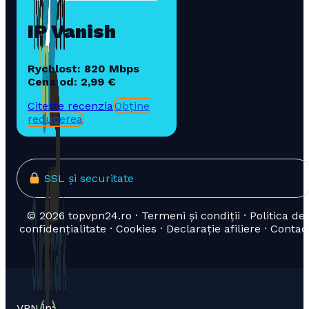
IP Vanish
Rychlost: 820 Mbps
Cena od: 2,99 €
Citește recenzia
Obține
reducerea
SSL și securitate
© 2026 topvpn24.ro · Termeni și condiții · Politica de
confidențialitate · Cookies · Declarație afiliere · Contac
VPN in: