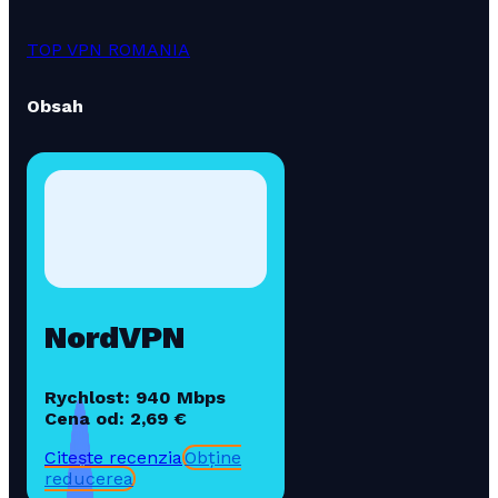
TOP VPN ROMANIA
Obsah
NordVPN
Rychlost: 940 Mbps
Cena od: 2,69 €
Citește recenzia
Obține
reducerea