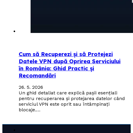
Cum să Recuperezi și să Protejezi
Datele VPN după Oprirea Serviciului
în România: Ghid Practic și
Recomandări
26. 5. 2026
Un ghid detaliat care explică pașii esențiali
pentru recuperarea și protejarea datelor când
serviciul VPN este oprit sau întâmpinați
blocaje.…