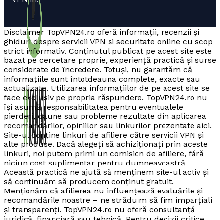
Disclaimer TopVPN24.ro oferă informații, recenzii și
ghiduri despre servicii VPN și securitate online cu scop
strict informativ. Conținutul publicat pe acest site este
bazat pe cercetare proprie, experiență practică și surse
considerate de încredere. Totuși, nu garantăm că
informațiile sunt întotdeauna complete, exacte sau
actualizate. Utilizarea informațiilor de pe acest site se
face exclusiv pe propria răspundere. TopVPN24.ro nu
își asumă responsabilitatea pentru eventualele
pierderi, daune sau probleme rezultate din aplicarea
recomandărilor, opiniilor sau linkurilor prezentate aici.
Site-ul conține linkuri de afiliere către servicii VPN și
alte produse. Dacă alegeți să achiziționați prin aceste
linkuri, noi putem primi un comision de afiliere, fără
niciun cost suplimentar pentru dumneavoastră.
Această practică ne ajută să menținem site-ul activ și
să continuăm să producem conținut gratuit.
Menționăm că afilierea nu influențează evaluările și
recomandările noastre – ne străduim să fim imparțiali
și transparenți. TopVPN24.ro nu oferă consultanță
juridică, financiară sau tehnică. Pentru decizii critice