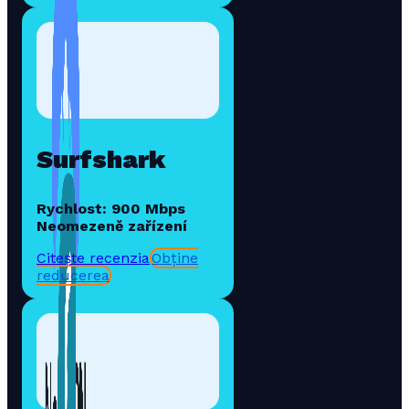
Surfshark
Rychlost: 900 Mbps
Neomezeně zařízení
Citește recenzia
Obține
reducerea