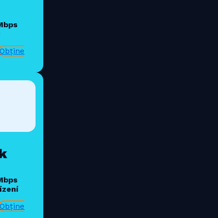
 Mbps
€
Obține
k
 Mbps
ízení
Obține