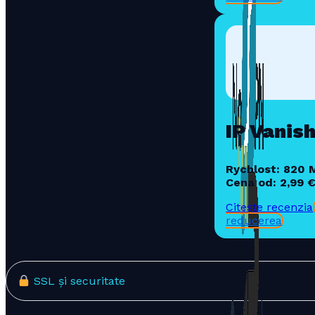
IP Vanis
Rychlost: 820 
Cena od: 2,99 
Citește recenzia
reducerea
SSL și securitate