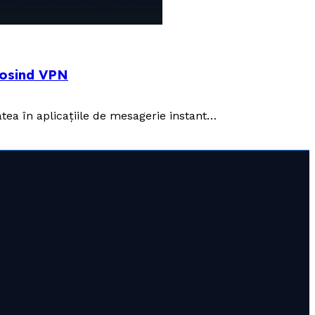
olosind VPN
atea în aplicațiile de mesagerie instant…