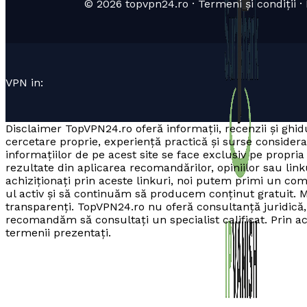
© 2026 topvpn24.ro · Termeni și condiții · P
VPN in:
Disclaimer TopVPN24.ro oferă informații, recenzii și ghidu
cercetare proprie, experiență practică și surse consider
informațiilor de pe acest site se face exclusiv pe prop
rezultate din aplicarea recomandărilor, opiniilor sau linku
achiziționați prin aceste linkuri, noi putem primi un co
ul activ și să continuăm să producem conținut gratuit. M
transparenți. TopVPN24.ro nu oferă consultanță juridică, f
recomandăm să consultați un specialist calificat. Prin acce
termenii prezentați.