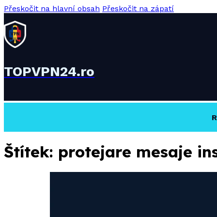
Přeskočit na hlavní obsah
Přeskočit na zápatí
TOPVPN24.ro
R
Štítek:
protejare mesaje in