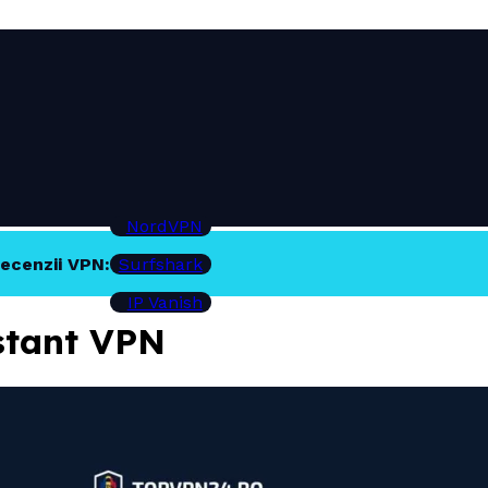
NordVPN
ecenzii VPN:
Surfshark
IP Vanish
stant VPN