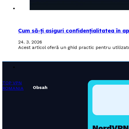
Cum să-ți asiguri confidențialitatea în 
24. 3. 2026
Acest articol oferă un ghid practic pentru utiliza
TOP VPN
Obsah
ROMANIA
NordVPN