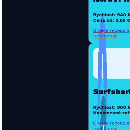
Rychlost: 940
Cena od: 2,69 
Citește recenzia
reducerea
Surfshar
Rychlost: 900
Neomezeně zař
Citește recenzia
reducerea