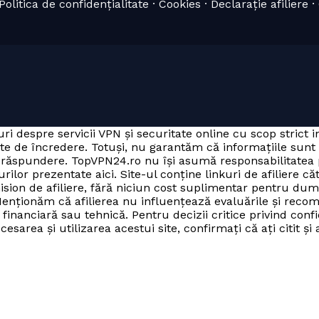
olitica de confidențialitate · Cookies · Declarație afiliere 
ri despre servicii VPN și securitate online cu scop strict 
ate de încredere. Totuși, nu garantăm că informațiile sunt
ria răspundere. TopVPN24.ro nu își asumă responsabilitate
rilor prezentate aici. Site-ul conține linkuri de afiliere că
mision de afiliere, fără niciun cost suplimentar pentru du
enționăm că afilierea nu influențează evaluările și recom
inanciară sau tehnică. Pentru decizii critice privind confi
sarea și utilizarea acestui site, confirmați că ați citit și