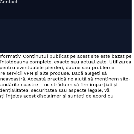
· Contact
informativ. Conținutul publicat pe acest site este bazat pe
 întotdeauna complete, exacte sau actualizate. Utilizarea
a pentru eventualele pierderi, daune sau probleme
tre servicii VPN și alte produse. Dacă alegeți să
mneavoastră. Această practică ne ajută să menținem site-
andările noastre – ne străduim să fim imparțiali și
dențialitatea, securitatea sau aspecte legale, vă
 ați înțeles acest disclaimer și sunteți de acord cu