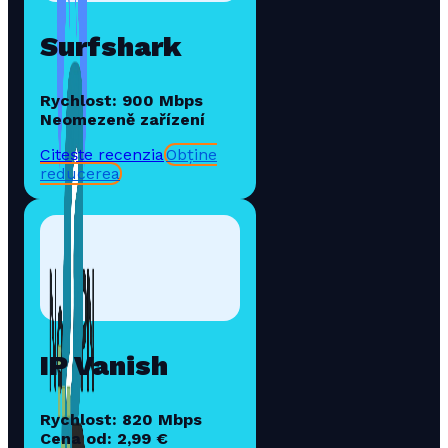
Surfshark
Rychlost: 900 Mbps
Neomezeně zařízení
Citește recenzia
Obține
reducerea
IP Vanish
Rychlost: 820 Mbps
Cena od: 2,99 €