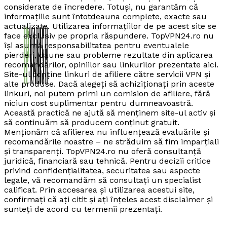
considerate de încredere. Totuși, nu garantăm că
informațiile sunt întotdeauna complete, exacte sau
actualizate. Utilizarea informațiilor de pe acest site se
face exclusiv pe propria răspundere. TopVPN24.ro nu
își asumă responsabilitatea pentru eventualele
pierderi, daune sau probleme rezultate din aplicarea
recomandărilor, opiniilor sau linkurilor prezentate aici.
Site-ul conține linkuri de afiliere către servicii VPN și
alte produse. Dacă alegeți să achiziționați prin aceste
linkuri, noi putem primi un comision de afiliere, fără
niciun cost suplimentar pentru dumneavoastră.
Această practică ne ajută să menținem site-ul activ și
să continuăm să producem conținut gratuit.
Menționăm că afilierea nu influențează evaluările și
recomandările noastre – ne străduim să fim imparțiali
și transparenți. TopVPN24.ro nu oferă consultanță
juridică, financiară sau tehnică. Pentru decizii critice
privind confidențialitatea, securitatea sau aspecte
legale, vă recomandăm să consultați un specialist
calificat. Prin accesarea și utilizarea acestui site,
confirmați că ați citit și ați înțeles acest disclaimer și
sunteți de acord cu termenii prezentați.