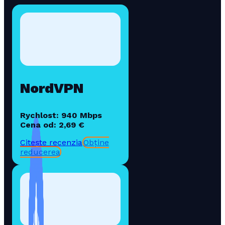
NordVPN
Rychlost: 940 Mbps
Cena od: 2,69 €
Citește recenzia
Obține
reducerea