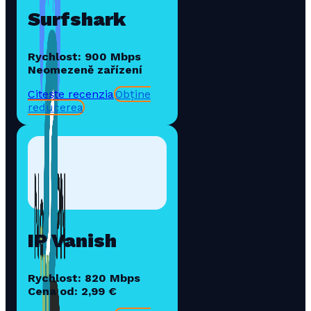
Surfshark
Rychlost: 900 Mbps
Neomezeně zařízení
Citește recenzia
Obține
reducerea
IP Vanish
Rychlost: 820 Mbps
Cena od: 2,99 €