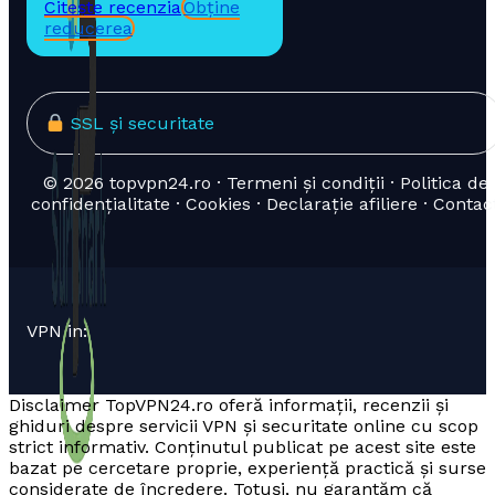
Citește recenzia
Obține
reducerea
SSL și securitate
© 2026 topvpn24.ro · Termeni și condiții · Politica de
confidențialitate · Cookies · Declarație afiliere · Contac
VPN in:
Disclaimer TopVPN24.ro oferă informații, recenzii și
ghiduri despre servicii VPN și securitate online cu scop
strict informativ. Conținutul publicat pe acest site este
bazat pe cercetare proprie, experiență practică și surse
considerate de încredere. Totuși, nu garantăm că