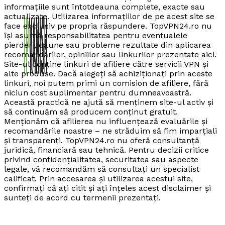
informațiile sunt întotdeauna complete, exacte sau
actualizate. Utilizarea informațiilor de pe acest site se
face exclusiv pe propria răspundere. TopVPN24.ro nu
își asumă responsabilitatea pentru eventualele
pierderi, daune sau probleme rezultate din aplicarea
recomandărilor, opiniilor sau linkurilor prezentate aici.
Site-ul conține linkuri de afiliere către servicii VPN și
alte produse. Dacă alegeți să achiziționați prin aceste
linkuri, noi putem primi un comision de afiliere, fără
niciun cost suplimentar pentru dumneavoastră.
Această practică ne ajută să menținem site-ul activ și
să continuăm să producem conținut gratuit.
Menționăm că afilierea nu influențează evaluările și
recomandările noastre – ne străduim să fim imparțiali
și transparenți. TopVPN24.ro nu oferă consultanță
juridică, financiară sau tehnică. Pentru decizii critice
privind confidențialitatea, securitatea sau aspecte
legale, vă recomandăm să consultați un specialist
calificat. Prin accesarea și utilizarea acestui site,
confirmați că ați citit și ați înțeles acest disclaimer și
sunteți de acord cu termenii prezentați.