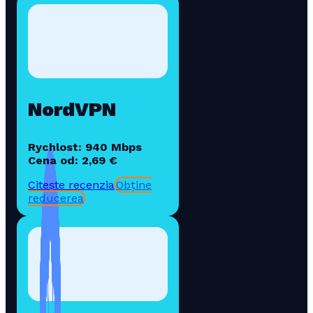
NordVPN
Rychlost: 940 Mbps
Cena od: 2,69 €
Citește recenzia
Obține
reducerea