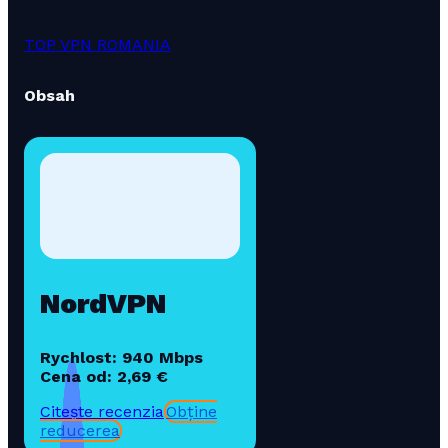
TOP VPN ROMANIA
Obsah
NordVPN
Rychlost: 940 Mbps
Cena od: 2,69 €
Citește recenzia
Obține
reducerea