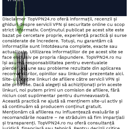
Disclaimer TopVPN24.ro oferă informații, recenzii și
ghiduri despre servicii VPN și securitate online cu scop
strict informativ. Conținutul publicat pe acest site este
bazat pe cercetare proprie, experiență practică și surse
considerate de încredere. Totuși, nu garantăm că
informațiile sunt întotdeauna complete, exacte sau
actualizate. Utilizarea informațiilor de pe acest site se
face exclusiv pe propria răspundere. TopVPN24.ro nu
își asumă responsabilitatea pentru eventualele
pierderi, daune sau probleme rezultate din aplicarea
recomandărilor, opiniilor sau linkurilor prezentate aici.
Site-ul conține linkuri de afiliere către servicii VPN și
alte produse. Dacă alegeți să achiziționați prin aceste
linkuri, noi putem primi un comision de afiliere, fără
niciun cost suplimentar pentru dumneavoastră.
Această practică ne ajută să menținem site-ul activ și
să continuăm să producem conținut gratuit.
Menționăm că afilierea nu influențează evaluările și
recomandările noastre – ne străduim să fim imparțiali
și transparenți. TopVPN24.ro nu oferă consultanță
juridică, financiară sau tehnică. Pentru decizii critice