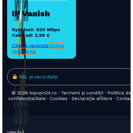
IP Vanish
Rychlost: 820 Mbps
Cena od: 2,99 €
Citește recenzia
Obține
reducerea
SSL și securitate
© 2026 topvpn24.ro · Termeni și condiții · Politica de
confidențialitate · Cookies · Declarație afiliere · Contac
VPN in: