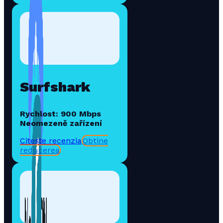
Surfshark
Rychlost: 900 Mbps
Neomezeně zařízení
Citește recenzia
Obține
reducerea