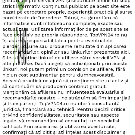
ghiduri despre servicii VPN și securitate online cu scop
strict informativ. Conținutul publicat pe acest site este
bazat pe cercetare proprie, experiență practică și surse
considerate de încredere. Totuși, nu garantăm că
informațiile sunt întotdeauna complete, exacte sau
actualizate. Utilizarea informațiilor de pe acest site se
face exclusiv pe propria răspundere. TopVPN24.ro nu
își asumă responsabilitatea pentru eventualele
pierderi, daune sau probleme rezultate din aplicarea
recomandărilor, opiniilor sau linkurilor prezentate aici.
Site-ul conține linkuri de afiliere către servicii VPN și
alte produse. Dacă alegeți să achiziționați prin aceste
linkuri, noi putem primi un comision de afiliere, fără
niciun cost suplimentar pentru dumneavoastră.
Această practică ne ajută să menținem site-ul activ și
să continuăm să producem conținut gratuit.
Menționăm că afilierea nu influențează evaluările și
recomandările noastre – ne străduim să fim imparțiali
și transparenți. TopVPN24.ro nu oferă consultanță
juridică, financiară sau tehnică. Pentru decizii critice
privind confidențialitatea, securitatea sau aspecte
legale, vă recomandăm să consultați un specialist
calificat. Prin accesarea și utilizarea acestui site,
confirmați că ați citit și ați înțeles acest disclaimer și