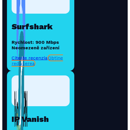
Surfshark
Rychlost: 900 Mbps
Neomezeně zařízení
Citește recenzia
Obține
reducerea
IP Vanish