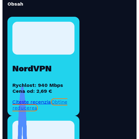
Obsah
NordVPN
Rychlost: 940 Mbps
Cena od: 2,69 €
Citește recenzia
Obține
reducerea