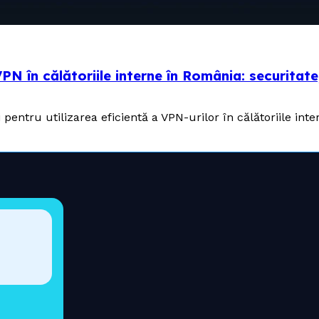
N în călătoriile interne în România: securitate, 
i pentru utilizarea eficientă a VPN-urilor în călătoriile in