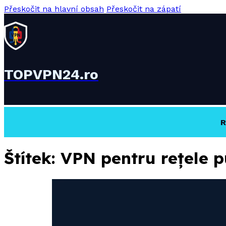
Přeskočit na hlavní obsah
Přeskočit na zápatí
TOPVPN24.ro
R
Štítek:
VPN pentru rețele 