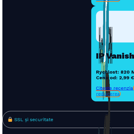
IP Vanis
Rychlost: 820 
Cena od: 2,99 
Citește recenzia
reducerea
SSL și securitate