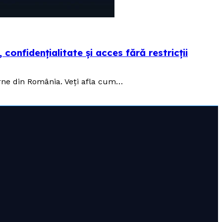
confidențialitate și acces fără restricții
terne din România. Veți afla cum…