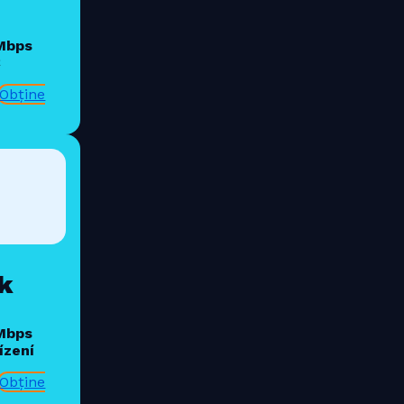
 Mbps
€
Obține
k
 Mbps
ízení
Obține