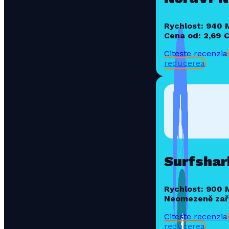
Rychlost: 940
Cena od: 2,69 
Citește recenzia
reducerea
Surfshar
Rychlost: 900
Neomezeně zař
Citește recenzia
reducerea