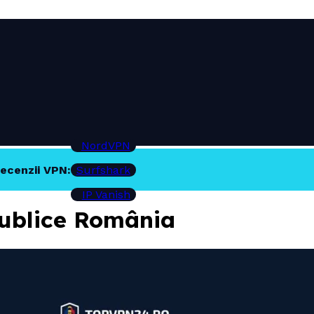
NordVPN
ecenzii VPN:
Surfshark
IP Vanish
publice România