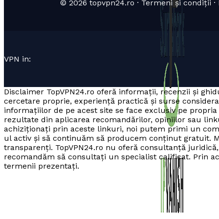
© 2026 topvpn24.ro · Termeni și condiții · P
VPN in:
Disclaimer TopVPN24.ro oferă informații, recenzii și ghidu
cercetare proprie, experiență practică și surse consider
informațiilor de pe acest site se face exclusiv pe prop
rezultate din aplicarea recomandărilor, opiniilor sau linku
achiziționați prin aceste linkuri, noi putem primi un co
ul activ și să continuăm să producem conținut gratuit. M
transparenți. TopVPN24.ro nu oferă consultanță juridică, f
recomandăm să consultați un specialist calificat. Prin acce
termenii prezentați.