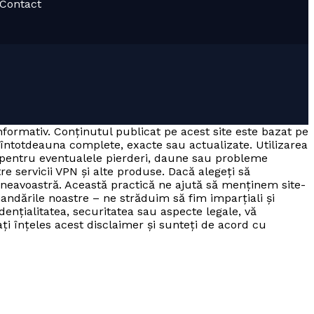
· Contact
informativ. Conținutul publicat pe acest site este bazat pe
 întotdeauna complete, exacte sau actualizate. Utilizarea
a pentru eventualele pierderi, daune sau probleme
tre servicii VPN și alte produse. Dacă alegeți să
mneavoastră. Această practică ne ajută să menținem site-
andările noastre – ne străduim să fim imparțiali și
dențialitatea, securitatea sau aspecte legale, vă
 ați înțeles acest disclaimer și sunteți de acord cu