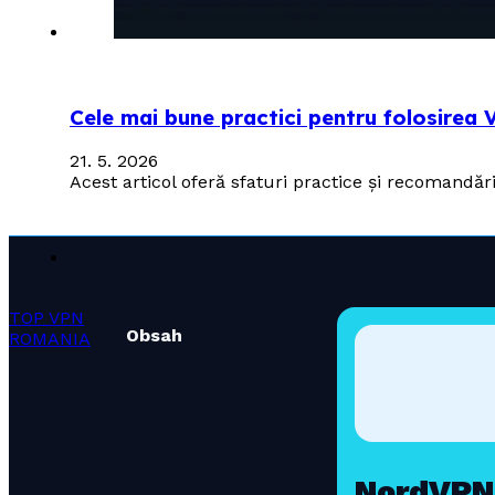
Cele mai bune practici pentru folosirea VP
21. 5. 2026
Acest articol oferă sfaturi practice și recomandăr
TOP VPN
Obsah
ROMANIA
NordVPN