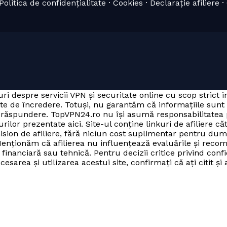
olitica de confidențialitate · Cookies · Declarație afiliere 
ri despre servicii VPN și securitate online cu scop strict 
ate de încredere. Totuși, nu garantăm că informațiile sunt
ria răspundere. TopVPN24.ro nu își asumă responsabilitate
rilor prezentate aici. Site-ul conține linkuri de afiliere că
mision de afiliere, fără niciun cost suplimentar pentru du
enționăm că afilierea nu influențează evaluările și recom
inanciară sau tehnică. Pentru decizii critice privind confi
sarea și utilizarea acestui site, confirmați că ați citit și