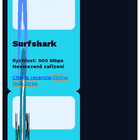
Surfshark
Rychlost: 900 Mbps
Neomezeně zařízení
Citește recenzia
Obține
reducerea