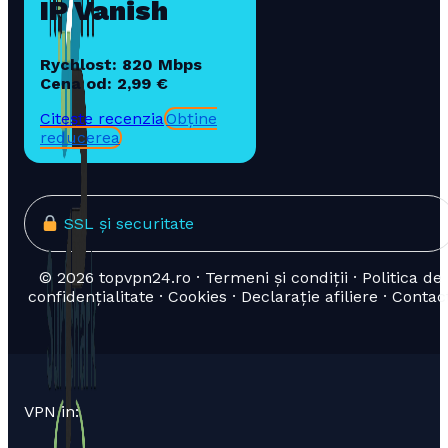
IP Vanish
Rychlost: 820 Mbps
Cena od: 2,99 €
Citește recenzia
Obține
reducerea
SSL și securitate
© 2026 topvpn24.ro · Termeni și condiții · Politica de
confidențialitate · Cookies · Declarație afiliere · Contac
VPN in: