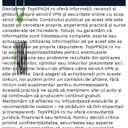
Disclaimer TopVPN24.ro oferă informații, recenzii și
ghiduri despre servicii VPN și securitate online cu scop
strict informativ. Conținutul publicat pe acest site este
bazat pe cercetare proprie, experiență practică și surse
considerate de încredere. Totuși, nu garantăm că
informațiile sunt întotdeauna complete, exacte sau
actualizate. Utilizarea informațiilor de pe acest site se
face exclusiv pe propria răspundere. TopVPN24.ro nu
își asumă responsabilitatea pentru eventualele
pierderi, daune sau probleme rezultate din aplicarea
recomandărilor, opiniilor sau linkurilor prezentate aici.
Site-ul conține linkuri de afiliere către servicii VPN și
alte produse. Dacă alegeți să achiziționați prin aceste
linkuri, noi putem primi un comision de afiliere, fără
niciun cost suplimentar pentru dumneavoastră.
Această practică ne ajută să menținem site-ul activ și
să continuăm să producem conținut gratuit.
Menționăm că afilierea nu influențează evaluările și
recomandările noastre – ne străduim să fim imparțiali
și transparenți. TopVPN24.ro nu oferă consultanță
juridică, financiară sau tehnică. Pentru decizii critice
privind confidențialitatea, securitatea sau aspecte