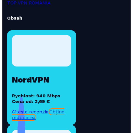
TOP VPN ROMANIA
Obsah
NordVPN
Rychlost: 940 Mbps
Cena od: 2,69 €
Citește recenzia
Obține
reducerea