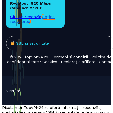
Rychlost: 820 Mbps
Cena od: 2,99 €
Citește recenzia
Obține
reducerea
SSL și securitate
© 2026 topvpn24.ro · Termeni și condiții · Politica de
confidențialitate · Cookies · Declarație afiliere · Contac
VPN in:
Disclaimer TopVPN24.ro oferă informații, recenzii și
ghiduri despre servicii VPN și securitate online cu scop