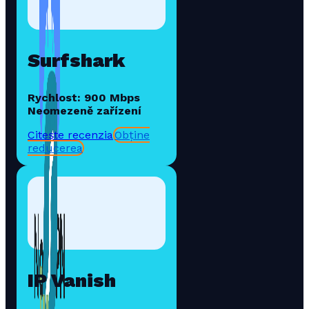
Surfshark
Rychlost: 900 Mbps
Neomezeně zařízení
Citește recenzia
Obține
reducerea
IP Vanish