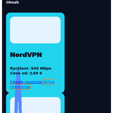
Obsah
NordVPN
Rychlost: 940 Mbps
Cena od: 2,69 €
Citește recenzia
Obține
reducerea