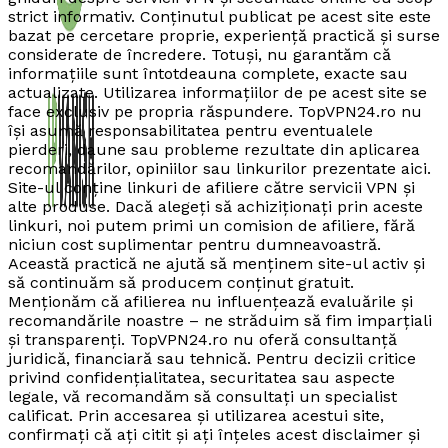
strict informativ. Conținutul publicat pe acest site este
bazat pe cercetare proprie, experiență practică și surse
considerate de încredere. Totuși, nu garantăm că
informațiile sunt întotdeauna complete, exacte sau
actualizate. Utilizarea informațiilor de pe acest site se
face exclusiv pe propria răspundere. TopVPN24.ro nu
își asumă responsabilitatea pentru eventualele
pierderi, daune sau probleme rezultate din aplicarea
recomandărilor, opiniilor sau linkurilor prezentate aici.
Site-ul conține linkuri de afiliere către servicii VPN și
alte produse. Dacă alegeți să achiziționați prin aceste
linkuri, noi putem primi un comision de afiliere, fără
niciun cost suplimentar pentru dumneavoastră.
Această practică ne ajută să menținem site-ul activ și
să continuăm să producem conținut gratuit.
Menționăm că afilierea nu influențează evaluările și
recomandările noastre – ne străduim să fim imparțiali
și transparenți. TopVPN24.ro nu oferă consultanță
juridică, financiară sau tehnică. Pentru decizii critice
privind confidențialitatea, securitatea sau aspecte
legale, vă recomandăm să consultați un specialist
calificat. Prin accesarea și utilizarea acestui site,
confirmați că ați citit și ați înțeles acest disclaimer și