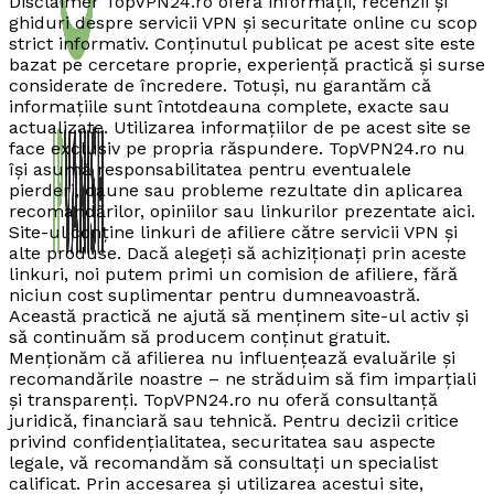
Disclaimer TopVPN24.ro oferă informații, recenzii și
ghiduri despre servicii VPN și securitate online cu scop
strict informativ. Conținutul publicat pe acest site este
bazat pe cercetare proprie, experiență practică și surse
considerate de încredere. Totuși, nu garantăm că
informațiile sunt întotdeauna complete, exacte sau
actualizate. Utilizarea informațiilor de pe acest site se
face exclusiv pe propria răspundere. TopVPN24.ro nu
își asumă responsabilitatea pentru eventualele
pierderi, daune sau probleme rezultate din aplicarea
recomandărilor, opiniilor sau linkurilor prezentate aici.
Site-ul conține linkuri de afiliere către servicii VPN și
alte produse. Dacă alegeți să achiziționați prin aceste
linkuri, noi putem primi un comision de afiliere, fără
niciun cost suplimentar pentru dumneavoastră.
Această practică ne ajută să menținem site-ul activ și
să continuăm să producem conținut gratuit.
Menționăm că afilierea nu influențează evaluările și
recomandările noastre – ne străduim să fim imparțiali
și transparenți. TopVPN24.ro nu oferă consultanță
juridică, financiară sau tehnică. Pentru decizii critice
privind confidențialitatea, securitatea sau aspecte
legale, vă recomandăm să consultați un specialist
calificat. Prin accesarea și utilizarea acestui site,