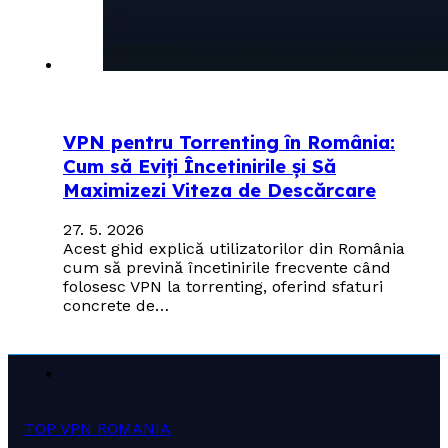
VPN pentru Torrenting în România:
Cum să Eviți Încetinirile și Să
Maximizezi Viteza de Descărcare
27. 5. 2026
Acest ghid explică utilizatorilor din România
cum să prevină încetinirile frecvente când
folosesc VPN la torrenting, oferind sfaturi
concrete de…
TOP VPN ROMANIA