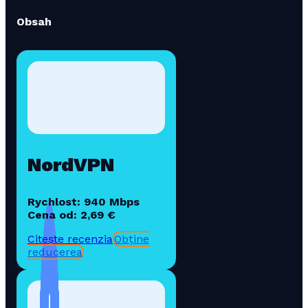
Obsah
NordVPN
Rychlost: 940 Mbps
Cena od: 2,69 €
Citește recenzia
Obține
reducerea