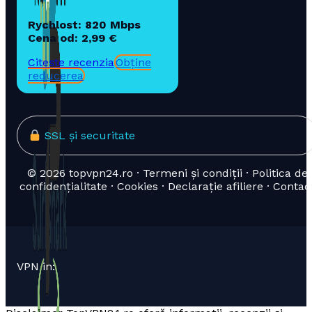
Rychlost: 820 Mbps
Cena od: 2,99 €
Citește recenzia
Obține
reducerea
SSL și securitate
© 2026 topvpn24.ro · Termeni și condiții · Politica de
confidențialitate · Cookies · Declarație afiliere · Contac
VPN in: