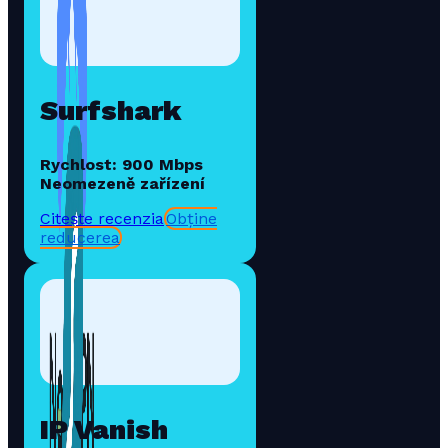
Surfshark
Rychlost: 900 Mbps
Neomezeně zařízení
Citește recenzia
Obține
reducerea
IP Vanish