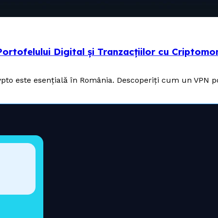
ortofelului Digital și Tranzacțiilor cu Criptom
 crypto este esențială în România. Descoperiți cum un VPN p