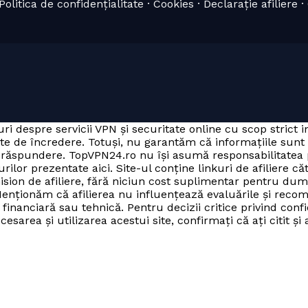
olitica de confidențialitate · Cookies · Declarație afiliere 
ri despre servicii VPN și securitate online cu scop strict 
ate de încredere. Totuși, nu garantăm că informațiile sunt
ria răspundere. TopVPN24.ro nu își asumă responsabilitate
rilor prezentate aici. Site-ul conține linkuri de afiliere că
mision de afiliere, fără niciun cost suplimentar pentru du
enționăm că afilierea nu influențează evaluările și recom
inanciară sau tehnică. Pentru decizii critice privind confi
sarea și utilizarea acestui site, confirmați că ați citit și