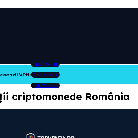
NordVPN
ecenzii VPN:
Surfshark
IP Vanish
ții criptomonede România