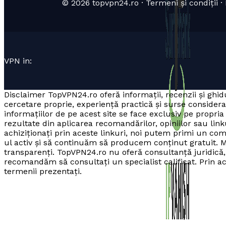
© 2026 topvpn24.ro · Termeni și condiții · P
VPN in:
Disclaimer TopVPN24.ro oferă informații, recenzii și ghidu
cercetare proprie, experiență practică și surse consider
informațiilor de pe acest site se face exclusiv pe prop
rezultate din aplicarea recomandărilor, opiniilor sau linku
achiziționați prin aceste linkuri, noi putem primi un co
ul activ și să continuăm să producem conținut gratuit. M
transparenți. TopVPN24.ro nu oferă consultanță juridică, f
recomandăm să consultați un specialist calificat. Prin acce
termenii prezentați.