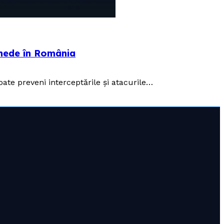
onede în România
oate preveni interceptările și atacurile…