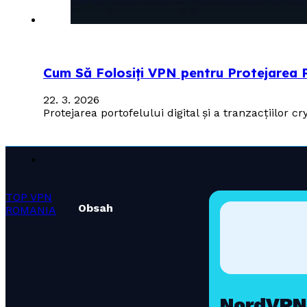
Cum Să Folosiți VPN pentru Protejarea P
22. 3. 2026
Protejarea portofelului digital și a tranzacțiilor
TOP VPN
Obsah
ROMANIA
NordVPN