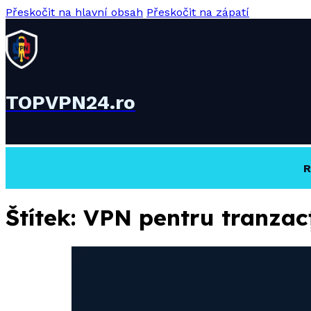
Přeskočit na hlavní obsah
Přeskočit na zápatí
TOPVPN24.ro
R
Štítek:
VPN pentru tranzac