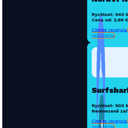
Rychlost: 940
Cena od: 2,69 
Citește recenzia
reducerea
Surfshar
Rychlost: 900
Neomezeně zař
Citește recenzia
reducerea