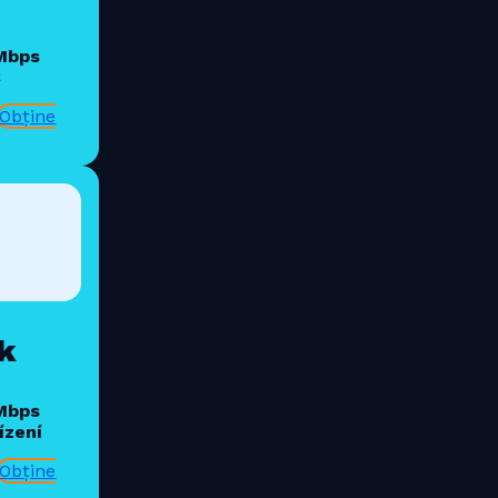
 Mbps
€
Obține
k
 Mbps
ízení
Obține