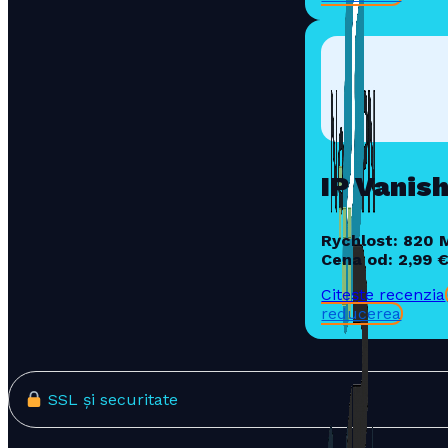
IP Vanis
Rychlost: 820 
Cena od: 2,99 
Citește recenzia
reducerea
SSL și securitate