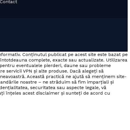
· Contact
informativ. Conținutul publicat pe acest site este bazat pe
 întotdeauna complete, exacte sau actualizate. Utilizarea
a pentru eventualele pierderi, daune sau probleme
tre servicii VPN și alte produse. Dacă alegeți să
mneavoastră. Această practică ne ajută să menținem site-
andările noastre – ne străduim să fim imparțiali și
dențialitatea, securitatea sau aspecte legale, vă
 ați înțeles acest disclaimer și sunteți de acord cu