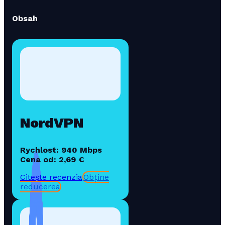
Obsah
NordVPN
Rychlost: 940 Mbps
Cena od: 2,69 €
Citește recenzia
Obține
reducerea