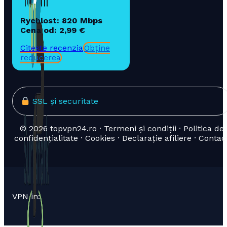
Rychlost: 820 Mbps
Cena od: 2,99 €
Citește recenzia
Obține
reducerea
SSL și securitate
© 2026 topvpn24.ro · Termeni și condiții · Politica de
confidențialitate · Cookies · Declarație afiliere · Contac
VPN in: