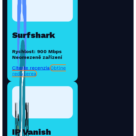
Surfshark
Rychlost: 900 Mbps
Neomezeně zařízení
Citește recenzia
Obține
reducerea
IP Vanish