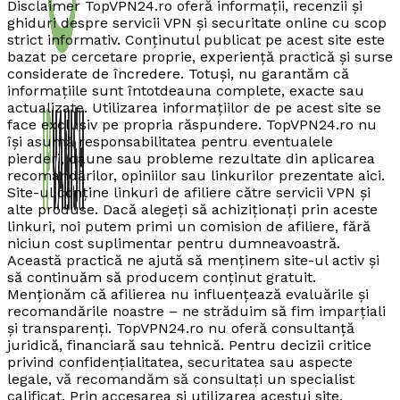
Disclaimer TopVPN24.ro oferă informații, recenzii și
ghiduri despre servicii VPN și securitate online cu scop
strict informativ. Conținutul publicat pe acest site este
bazat pe cercetare proprie, experiență practică și surse
considerate de încredere. Totuși, nu garantăm că
informațiile sunt întotdeauna complete, exacte sau
actualizate. Utilizarea informațiilor de pe acest site se
face exclusiv pe propria răspundere. TopVPN24.ro nu
își asumă responsabilitatea pentru eventualele
pierderi, daune sau probleme rezultate din aplicarea
recomandărilor, opiniilor sau linkurilor prezentate aici.
Site-ul conține linkuri de afiliere către servicii VPN și
alte produse. Dacă alegeți să achiziționați prin aceste
linkuri, noi putem primi un comision de afiliere, fără
niciun cost suplimentar pentru dumneavoastră.
Această practică ne ajută să menținem site-ul activ și
să continuăm să producem conținut gratuit.
Menționăm că afilierea nu influențează evaluările și
recomandările noastre – ne străduim să fim imparțiali
și transparenți. TopVPN24.ro nu oferă consultanță
juridică, financiară sau tehnică. Pentru decizii critice
privind confidențialitatea, securitatea sau aspecte
legale, vă recomandăm să consultați un specialist
calificat. Prin accesarea și utilizarea acestui site,