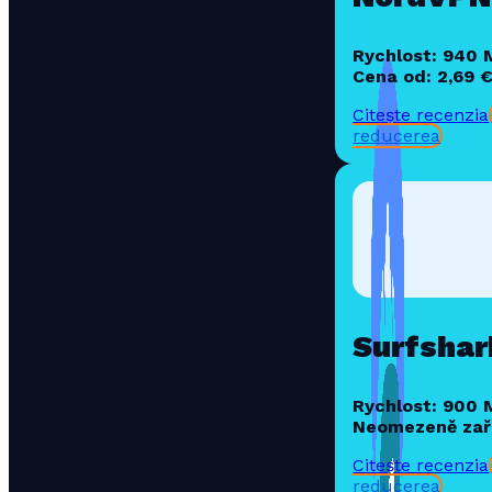
Rychlost: 940
Cena od: 2,69 
Citește recenzia
reducerea
Surfshar
Rychlost: 900
Neomezeně zař
Citește recenzia
reducerea