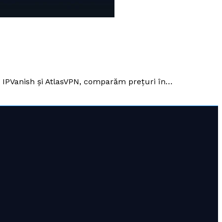
, IPVanish și AtlasVPN, comparăm prețuri în…