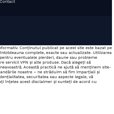
· Contact
informativ. Conținutul publicat pe acest site este bazat pe
 întotdeauna complete, exacte sau actualizate. Utilizarea
a pentru eventualele pierderi, daune sau probleme
tre servicii VPN și alte produse. Dacă alegeți să
mneavoastră. Această practică ne ajută să menținem site-
andările noastre – ne străduim să fim imparțiali și
dențialitatea, securitatea sau aspecte legale, vă
 ați înțeles acest disclaimer și sunteți de acord cu