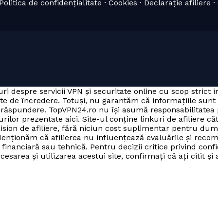
olitica de confidențialitate · Cookies · Declarație afiliere 
ri despre servicii VPN și securitate online cu scop strict 
ate de încredere. Totuși, nu garantăm că informațiile sunt
ria răspundere. TopVPN24.ro nu își asumă responsabilitate
rilor prezentate aici. Site-ul conține linkuri de afiliere că
mision de afiliere, fără niciun cost suplimentar pentru du
enționăm că afilierea nu influențează evaluările și recom
inanciară sau tehnică. Pentru decizii critice privind confi
sarea și utilizarea acestui site, confirmați că ați citit și