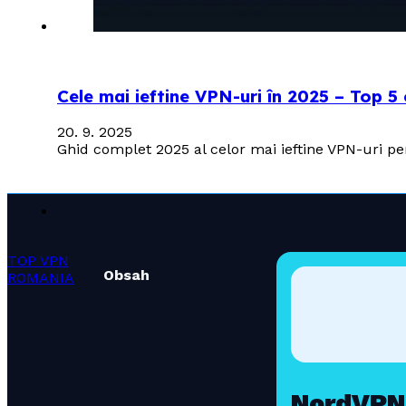
Cele mai ieftine VPN-uri în 2025 – Top 5
20. 9. 2025
Ghid complet 2025 al celor mai ieftine VPN-uri 
TOP VPN
Obsah
ROMANIA
NordVPN