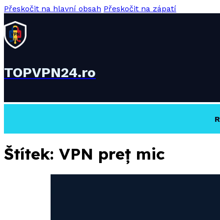
Přeskočit na hlavní obsah
Přeskočit na zápatí
TOPVPN24.ro
R
Štítek:
VPN preț mic