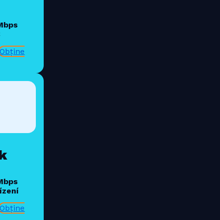
 Mbps
€
Obține
k
 Mbps
ízení
Obține