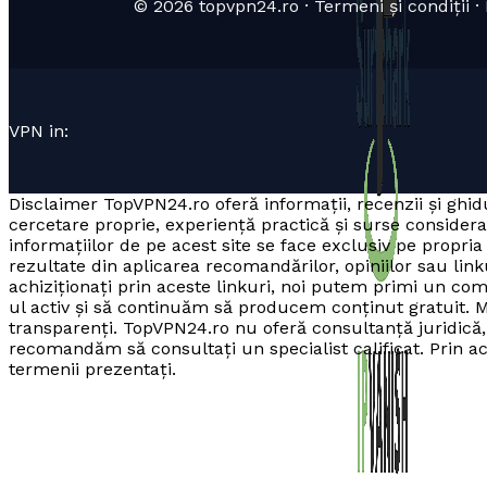
© 2026 topvpn24.ro · Termeni și condiții · P
VPN in:
Disclaimer TopVPN24.ro oferă informații, recenzii și ghidu
cercetare proprie, experiență practică și surse consider
informațiilor de pe acest site se face exclusiv pe prop
rezultate din aplicarea recomandărilor, opiniilor sau linku
achiziționați prin aceste linkuri, noi putem primi un co
ul activ și să continuăm să producem conținut gratuit. M
transparenți. TopVPN24.ro nu oferă consultanță juridică, f
recomandăm să consultați un specialist calificat. Prin acce
termenii prezentați.