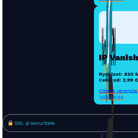
IP Vanis
Rychlost: 820 
Cena od: 2,99 
Citește recenzia
reducerea
SSL și securitate