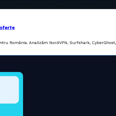
 oferte
pentru România. Analizăm NordVPN, Surfshark, CyberGhost