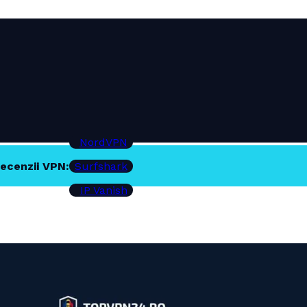
NordVPN
ecenzii VPN:
Surfshark
IP Vanish