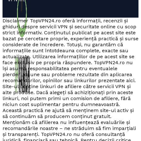
Disclaimer TopVPN24.ro oferă informații, recenzii și
ghiduri despre servicii VPN și securitate online cu scop
strict informativ. Conținutul publicat pe acest site este
bazat pe cercetare proprie, experiență practică și surse
considerate de încredere. Totuși, nu garantăm că
informațiile sunt întotdeauna complete, exacte sau
actualizate. Utilizarea informațiilor de pe acest site se
face exclusiv pe propria răspundere. TopVPN24.ro nu
își asumă responsabilitatea pentru eventualele
pierderi, daune sau probleme rezultate din aplicarea
recomandărilor, opiniilor sau linkurilor prezentate aici.
Site-ul conține linkuri de afiliere către servicii VPN și
alte produse. Dacă alegeți să achiziționați prin aceste
linkuri, noi putem primi un comision de afiliere, fără
niciun cost suplimentar pentru dumneavoastră.
Această practică ne ajută să menținem site-ul activ și
să continuăm să producem conținut gratuit.
Menționăm că afilierea nu influențează evaluările și
recomandările noastre – ne străduim să fim imparțiali
și transparenți. TopVPN24.ro nu oferă consultanță
juridică, financiară sau tehnică. Pentru decizii critice