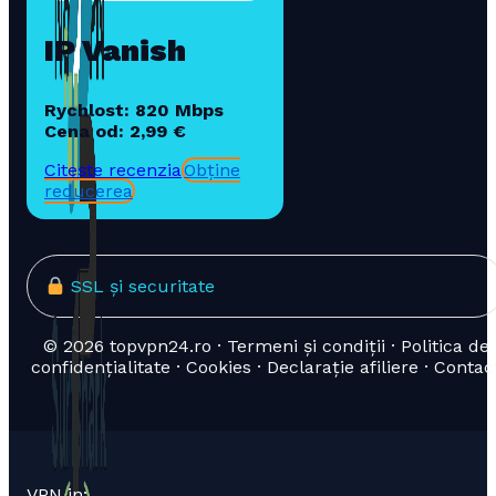
IP Vanish
Rychlost: 820 Mbps
Cena od: 2,99 €
Citește recenzia
Obține
reducerea
SSL și securitate
© 2026 topvpn24.ro · Termeni și condiții · Politica de
confidențialitate · Cookies · Declarație afiliere · Contac
VPN in: