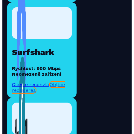
Surfshark
Rychlost: 900 Mbps
Neomezeně zařízení
Citește recenzia
Obține
reducerea