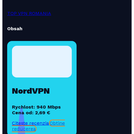
TOP VPN ROMANIA
Obsah
NordVPN
Rychlost: 940 Mbps
Cena od: 2,69 €
Citește recenzia
Obține
reducerea