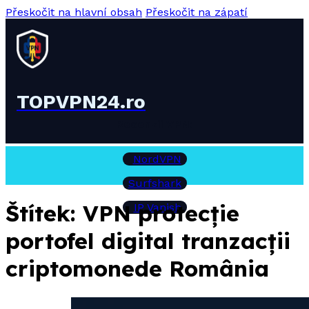
Přeskočit na hlavní obsah
Přeskočit na zápatí
TOPVPN24.ro
Recenzii VPN:
NordVPN
Surfshark
Štítek:
VPN protecție
IP Vanish
portofel digital tranzacții
criptomonede România