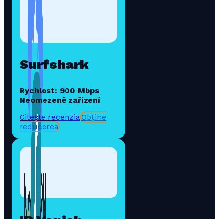
Surfshark
Rychlost: 900 Mbps
Neomezeně zařízení
Citește recenzia
Obține
reducerea