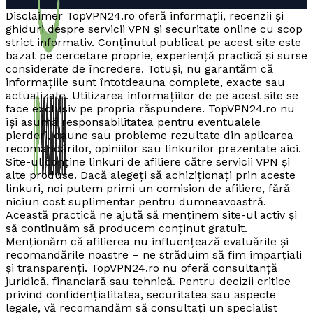
Disclaimer TopVPN24.ro oferă informații, recenzii și
ghiduri despre servicii VPN și securitate online cu scop
strict informativ. Conținutul publicat pe acest site este
bazat pe cercetare proprie, experiență practică și surse
considerate de încredere. Totuși, nu garantăm că
informațiile sunt întotdeauna complete, exacte sau
actualizate. Utilizarea informațiilor de pe acest site se
face exclusiv pe propria răspundere. TopVPN24.ro nu
își asumă responsabilitatea pentru eventualele
pierderi, daune sau probleme rezultate din aplicarea
recomandărilor, opiniilor sau linkurilor prezentate aici.
Site-ul conține linkuri de afiliere către servicii VPN și
alte produse. Dacă alegeți să achiziționați prin aceste
linkuri, noi putem primi un comision de afiliere, fără
niciun cost suplimentar pentru dumneavoastră.
Această practică ne ajută să menținem site-ul activ și
să continuăm să producem conținut gratuit.
Menționăm că afilierea nu influențează evaluările și
recomandările noastre – ne străduim să fim imparțiali
și transparenți. TopVPN24.ro nu oferă consultanță
juridică, financiară sau tehnică. Pentru decizii critice
privind confidențialitatea, securitatea sau aspecte
legale, vă recomandăm să consultați un specialist