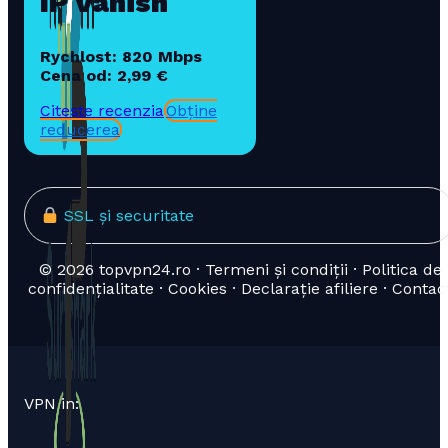
IP Vanish
Rychlost: 820 Mbps
Cena od: 2,99 €
Citește recenzia
Obține
reducerea
SSL și securitate
© 2026 topvpn24.ro · Termeni și condiții · Politica de
confidențialitate · Cookies · Declarație afiliere · Contac
VPN in: