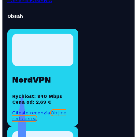
TOP VPN ROMANIA
Obsah
NordVPN
Rychlost: 940 Mbps
Cena od: 2,69 €
Citește recenzia
Obține
reducerea