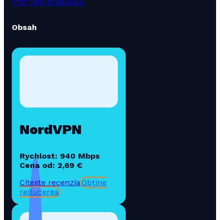
TOP VPN ROMANIA
Obsah
NordVPN
Rychlost: 940 Mbps
Cena od: 2,69 €
Citește recenzia
Obține
reducerea