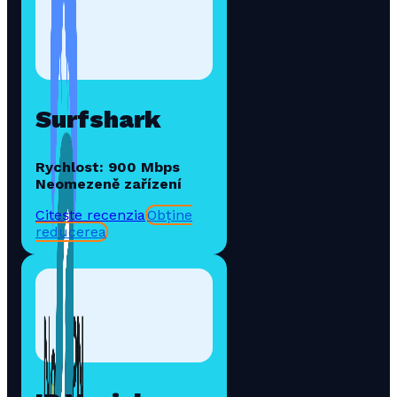
Surfshark
Rychlost: 900 Mbps
Neomezeně zařízení
Citește recenzia
Obține
reducerea