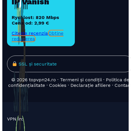
IP Vanish
Rychlost: 820 Mbps
Cena od: 2,99 €
Citește recenzia
Obține
reducerea
SSL și securitate
© 2026 topvpn24.ro · Termeni și condiții · Politica de
confidențialitate · Cookies · Declarație afiliere · Contac
VPN in: