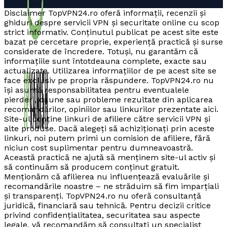
Disclaimer TopVPN24.ro oferă informații, recenzii și
ghiduri despre servicii VPN și securitate online cu scop
strict informativ. Conținutul publicat pe acest site este
bazat pe cercetare proprie, experiență practică și surse
considerate de încredere. Totuși, nu garantăm că
informațiile sunt întotdeauna complete, exacte sau
actualizate. Utilizarea informațiilor de pe acest site se
face exclusiv pe propria răspundere. TopVPN24.ro nu
își asumă responsabilitatea pentru eventualele
pierderi, daune sau probleme rezultate din aplicarea
recomandărilor, opiniilor sau linkurilor prezentate aici.
Site-ul conține linkuri de afiliere către servicii VPN și
alte produse. Dacă alegeți să achiziționați prin aceste
linkuri, noi putem primi un comision de afiliere, fără
niciun cost suplimentar pentru dumneavoastră.
Această practică ne ajută să menținem site-ul activ și
să continuăm să producem conținut gratuit.
Menționăm că afilierea nu influențează evaluările și
recomandările noastre – ne străduim să fim imparțiali
și transparenți. TopVPN24.ro nu oferă consultanță
juridică, financiară sau tehnică. Pentru decizii critice
privind confidențialitatea, securitatea sau aspecte
legale, vă recomandăm să consultați un specialist