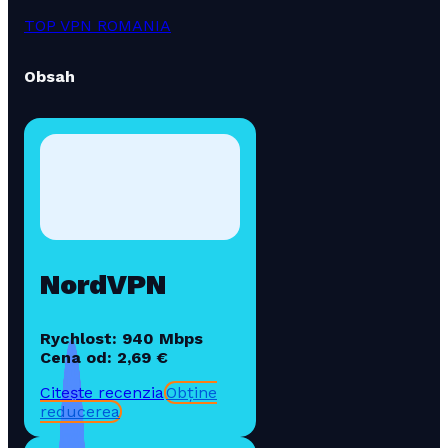
TOP VPN ROMANIA
Obsah
NordVPN
Rychlost: 940 Mbps
Cena od: 2,69 €
Citește recenzia
Obține
reducerea