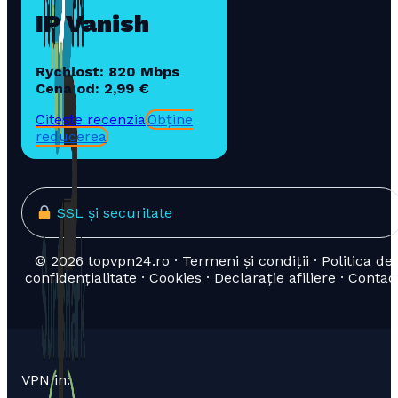
IP Vanish
Rychlost: 820 Mbps
Cena od: 2,99 €
Citește recenzia
Obține
reducerea
SSL și securitate
© 2026 topvpn24.ro · Termeni și condiții · Politica de
confidențialitate · Cookies · Declarație afiliere · Contac
VPN in: