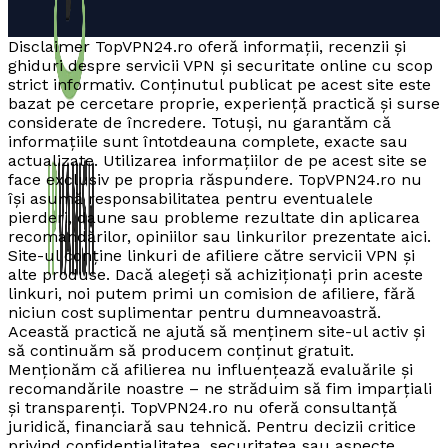
Disclaimer TopVPN24.ro oferă informații, recenzii și
ghiduri despre servicii VPN și securitate online cu scop
strict informativ. Conținutul publicat pe acest site este
bazat pe cercetare proprie, experiență practică și surse
considerate de încredere. Totuși, nu garantăm că
informațiile sunt întotdeauna complete, exacte sau
actualizate. Utilizarea informațiilor de pe acest site se
face exclusiv pe propria răspundere. TopVPN24.ro nu
își asumă responsabilitatea pentru eventualele
pierderi, daune sau probleme rezultate din aplicarea
recomandărilor, opiniilor sau linkurilor prezentate aici.
Site-ul conține linkuri de afiliere către servicii VPN și
alte produse. Dacă alegeți să achiziționați prin aceste
linkuri, noi putem primi un comision de afiliere, fără
niciun cost suplimentar pentru dumneavoastră.
Această practică ne ajută să menținem site-ul activ și
să continuăm să producem conținut gratuit.
Menționăm că afilierea nu influențează evaluările și
recomandările noastre – ne străduim să fim imparțiali
și transparenți. TopVPN24.ro nu oferă consultanță
juridică, financiară sau tehnică. Pentru decizii critice
privind confidențialitatea, securitatea sau aspecte