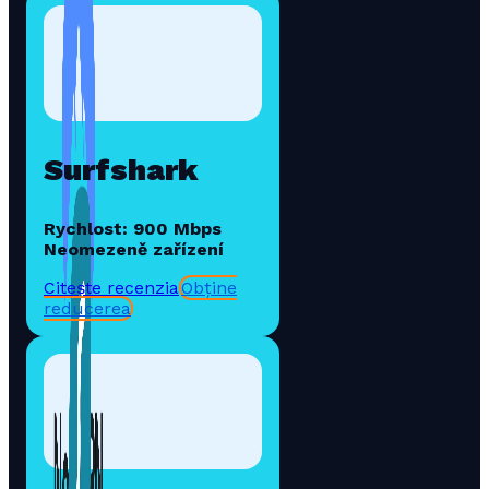
Surfshark
Rychlost: 900 Mbps
Neomezeně zařízení
Citește recenzia
Obține
reducerea