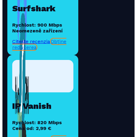
Surfshark
Rychlost: 900 Mbps
Neomezeně zařízení
Citește recenzia
Obține
reducerea
IP Vanish
Rychlost: 820 Mbps
Cena od: 2,99 €