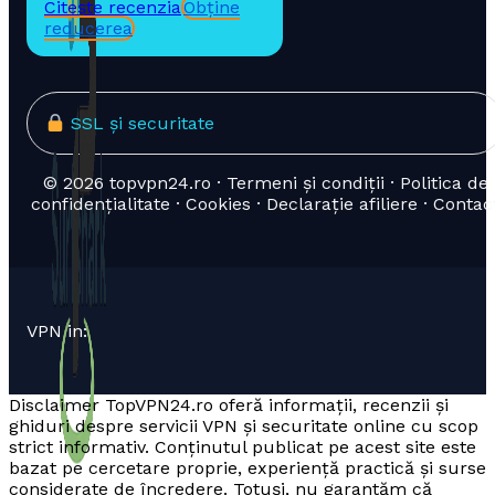
Citește recenzia
Obține
reducerea
SSL și securitate
© 2026 topvpn24.ro · Termeni și condiții · Politica de
confidențialitate · Cookies · Declarație afiliere · Contac
VPN in:
Disclaimer TopVPN24.ro oferă informații, recenzii și
ghiduri despre servicii VPN și securitate online cu scop
strict informativ. Conținutul publicat pe acest site este
bazat pe cercetare proprie, experiență practică și surse
considerate de încredere. Totuși, nu garantăm că