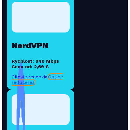
NordVPN
Rychlost: 940 Mbps
Cena od: 2,69 €
Citește recenzia
Obține
reducerea