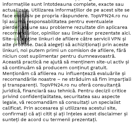
informațiile sunt întotdeauna complete, exacte sau
actualizate. Utilizarea informațiilor de pe acest site se
face exclusiv pe propria răspundere. TopVPN24.ro nu
își asumă responsabilitatea pentru eventualele
pierderi, daune sau probleme rezultate din aplicarea
recomandărilor, opiniilor sau linkurilor prezentate aici.
Site-ul conține linkuri de afiliere către servicii VPN și
alte produse. Dacă alegeți să achiziționați prin aceste
linkuri, noi putem primi un comision de afiliere, fără
niciun cost suplimentar pentru dumneavoastră.
Această practică ne ajută să menținem site-ul activ și
să continuăm să producem conținut gratuit.
Menționăm că afilierea nu influențează evaluările și
recomandările noastre – ne străduim să fim imparțiali
și transparenți. TopVPN24.ro nu oferă consultanță
juridică, financiară sau tehnică. Pentru decizii critice
privind confidențialitatea, securitatea sau aspecte
legale, vă recomandăm să consultați un specialist
calificat. Prin accesarea și utilizarea acestui site,
confirmați că ați citit și ați înțeles acest disclaimer și
sunteți de acord cu termenii prezentați.