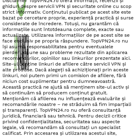
Disclaimer TopVPN24.ro oferă informații, recenzii și
ghiduri despre servicii VPN și securitate online cu scop
strict informativ. Conținutul publicat pe acest site este
bazat pe cercetare proprie, experiență practică și surse
considerate de încredere. Totuși, nu garantăm că
informațiile sunt întotdeauna complete, exacte sau
actualizate. Utilizarea informațiilor de pe acest site se
face exclusiv pe propria răspundere. TopVPN24.ro nu
își asumă responsabilitatea pentru eventualele
pierderi, daune sau probleme rezultate din aplicarea
recomandărilor, opiniilor sau linkurilor prezentate aici.
Site-ul conține linkuri de afiliere către servicii VPN și
alte produse. Dacă alegeți să achiziționați prin aceste
linkuri, noi putem primi un comision de afiliere, fără
niciun cost suplimentar pentru dumneavoastră.
Această practică ne ajută să menținem site-ul activ și
să continuăm să producem conținut gratuit.
Menționăm că afilierea nu influențează evaluările și
recomandările noastre – ne străduim să fim imparțiali
și transparenți. TopVPN24.ro nu oferă consultanță
juridică, financiară sau tehnică. Pentru decizii critice
privind confidențialitatea, securitatea sau aspecte
legale, vă recomandăm să consultați un specialist
calificat. Prin accesarea și utilizarea acestui site,