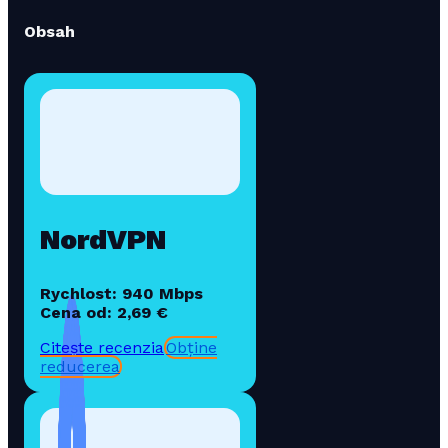
Obsah
NordVPN
Rychlost: 940 Mbps
Cena od: 2,69 €
Citește recenzia
Obține
reducerea