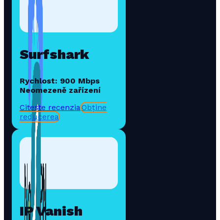
Surfshark
Rychlost: 900 Mbps
Neomezeně zařízení
Citește recenzia
Obține
reducerea
IP Vanish