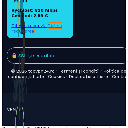
Rychlost: 820 Mbps
Cena od: 2,99 €
Citește recenzia
Obține
reducerea
SSL și securitate
© 2026 topvpn24.ro · Termeni și condiții · Politica de
confidențialitate · Cookies · Declarație afiliere · Contac
VPN in: