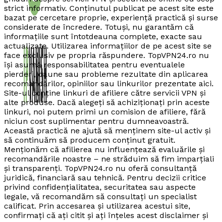
strict informativ. Conținutul publicat pe acest site este
bazat pe cercetare proprie, experiență practică și surse
considerate de încredere. Totuși, nu garantăm că
informațiile sunt întotdeauna complete, exacte sau
actualizate. Utilizarea informațiilor de pe acest site se
face exclusiv pe propria răspundere. TopVPN24.ro nu
își asumă responsabilitatea pentru eventualele
pierderi, daune sau probleme rezultate din aplicarea
recomandărilor, opiniilor sau linkurilor prezentate aici.
Site-ul conține linkuri de afiliere către servicii VPN și
alte produse. Dacă alegeți să achiziționați prin aceste
linkuri, noi putem primi un comision de afiliere, fără
niciun cost suplimentar pentru dumneavoastră.
Această practică ne ajută să menținem site-ul activ și
să continuăm să producem conținut gratuit.
Menționăm că afilierea nu influențează evaluările și
recomandările noastre – ne străduim să fim imparțiali
și transparenți. TopVPN24.ro nu oferă consultanță
juridică, financiară sau tehnică. Pentru decizii critice
privind confidențialitatea, securitatea sau aspecte
legale, vă recomandăm să consultați un specialist
calificat. Prin accesarea și utilizarea acestui site,
confirmați că ați citit și ați înțeles acest disclaimer și