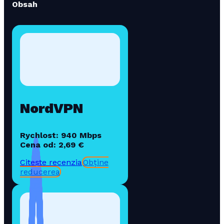
Obsah
NordVPN
Rychlost: 940 Mbps
Cena od: 2,69 €
Citește recenzia
Obține
reducerea