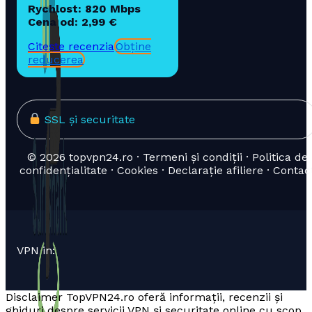
Rychlost: 820 Mbps
Cena od: 2,99 €
Citește recenzia
Obține
reducerea
SSL și securitate
© 2026 topvpn24.ro · Termeni și condiții · Politica de
confidențialitate · Cookies · Declarație afiliere · Contac
VPN in:
Disclaimer TopVPN24.ro oferă informații, recenzii și
ghiduri despre servicii VPN și securitate online cu scop