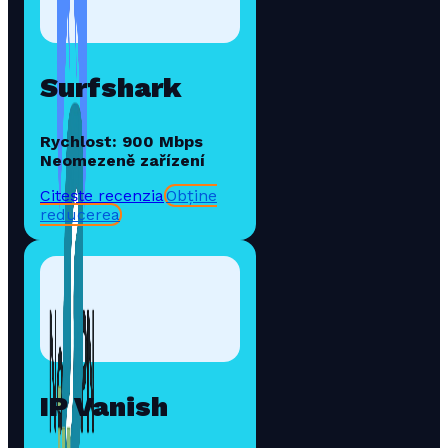
Surfshark
Rychlost: 900 Mbps
Neomezeně zařízení
Citește recenzia
Obține
reducerea
IP Vanish