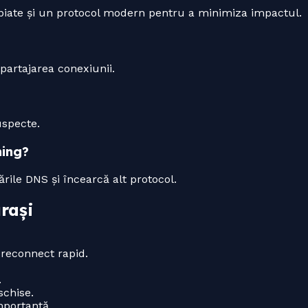
ropiate și un protocol modern pentru a minimiza impactul.
 partajarea conexiunii.
uspecte.
ming?
rile DNS și încearcă alt protocol.
rași
 reconnect rapid.
.
chise.
mportantă.