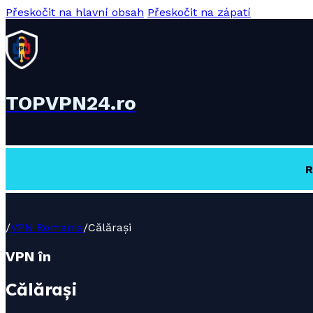
Přeskočit na hlavní obsah
Přeskočit na zápatí
TOPVPN24.ro
R
/
VPN Romania
/
Călărași
VPN în
Călărași