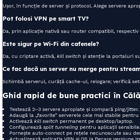
Ușor, în funcție de server și protocol. Alege servere ap
Pot folosi VPN pe smart TV?
Da, prin aplicație nativă sau router compatibil, respectiv
Este sigur pe Wi-Fi din cafenele?
Da, cu criptare activă,
kill switch
și atenție la portaluri s
Ce fac dacă un server nu merge pentru strea
Schimbă serverul, curăță cache-ul, relogare; verifică setă
Ghid rapid de bune practici în Călă
Testează 2–3 servere apropiate și compară ping/jitter.
Adaugă la „favorite” serverele cele mai stabile pentru
Activează
kill switch
permanent pe desktop/laptop.
Configurează
split tunneling
pentru aplicații sensibile
Pornește auto-connect pe rețele necunoscute sau des
Actualizează aplicația VPN și OS la fiecare versiune i