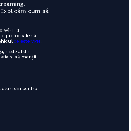
treaming,
i. Explicăm cum să
 Wi-Fi și
 ce protocoale să
 ghidul
ce este VPN
.
i, mall-ul din
stia și să menții
poturi din centre