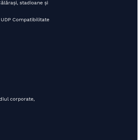
ălărași, stadioane și
 UDP Compatibilitate
diul corporate,