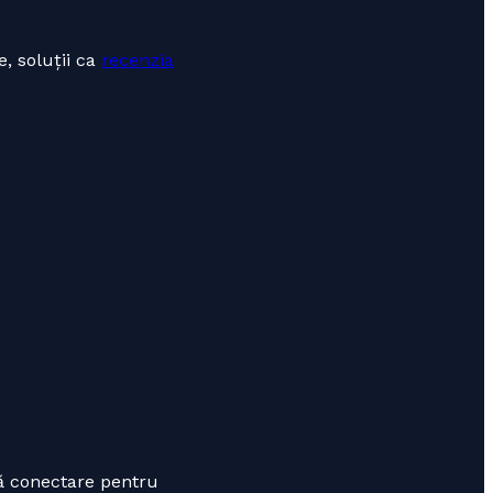
, soluții ca
recenzia
pă conectare pentru