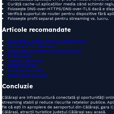
Curăță cache-ul aplicațiilor media când schimbi regiu
Folosește DNS-over-HTTPS/DNS-over-TLS dacă e dispo
Verifică suportul de router pentru dispozitive fără apli
Folosește profil separat pentru streaming vs. lucru.
Articole recomandate
Vpn Pentru Netflix Hbo Max Disney Plus
Surfshark Vpn Recenzie
Deblocheaza Disneyplus Hbomax Vpn
Ce Este Vpn
Ipvanish Recenzie
Piata Vpn Viitor
Nordvpn Recenzie
Vpn Gratuit Vs Platit
Concluzie
Călărași are infrastructură conectată și oportunități onl
streaming stabil și reduce riscurile rețelelor publice. Ap
fie că ești în apropiere de aeroportul din Călărași, gara C
Călărași, atracții turistice județul Călărași sau acasă.