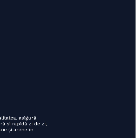
litatea, asigură
ă și rapidă zi de zi,
ane și arene în