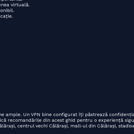
nea virtuală.
nibil.
cație.
ine ample. Un VPN bine configurat îți păstrează confidenția
lică recomandările din acest ghid pentru o experiență sigur
ălărași, centrul vechi Călărași, mall-ul din Călărași, stadio