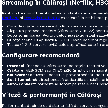
Streaming în Călărași (Netflix, HB
Pentru streaming fluent contează latența mică, serverele 
NordVPN
și
recenzia Surfshark
excelează la stabilitate p
Conectează-te la servere din România sau țările veci
Alege un protocol modern (WireGuard / IKEv2) pentru vi
După schimbarea IP-ului, deloghează-te/reloghează-te
Curăță cache-ul aplicației/TV-ului când schimbi regiu
Testează 2–3 servere; evită cele supraîncărcate în orel
Configurare recomandată
Protocol:
începe cu WireGuard; pe rețele restrictive
Criptare:
AES-GCM sau ChaCha20 (implicit în majoritat
Kill switch:
activează pentru a preveni scăpări de traf
Split tunneling:
direcționează aplicațiile sensibile prin
Auto-connect:
pornește automat pe rețele necunosc
Viteză & performanță în Călărași
Performanța depinde de distanța față de server, congesti