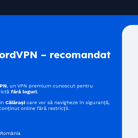
rdVPN – recomandat
VPN
, un VPN premium cunoscut pentru
rictă
fără loguri
.
din
Călărași
care vor să navigheze în siguranță,
onținut online fără restricții.
n România