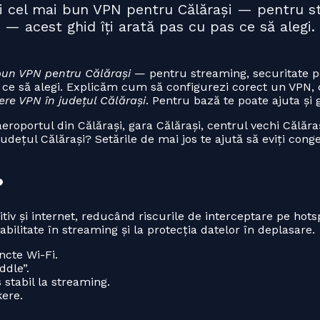
uți cel mai bun VPN pentru Călărași — pentru s
ne — acest ghid îți arată pas cu pas ce să aleg
bun VPN pentru Călărași
— pentru streaming, securitate pe
as ce să alegi. Explicăm cum să configurezi corect un VPN,
ere VPN în județul Călărași
. Pentru bază te poate ajuta și
oportul din Călărași, gara Călărași, centrul vechi Călăraș
 județul Călărași? Setările de mai jos te ajută să eviți conge
?
tiv și internet, reducând riscurile de interceptare pe hots
tabilitate în streaming și la protecția datelor în deplasare.
ncte Wi-Fi.
ddle”.
 stabil la streaming.
kere.