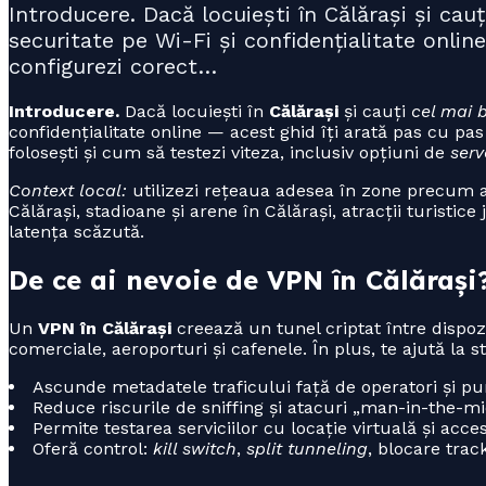
Introducere. Dacă locuiești în Călărași și ca
securitate pe Wi-Fi și confidențialitate onli
configurezi corect…
Introducere.
Dacă locuiești în
Călărași
și cauți
cel mai 
confidențialitate online — acest ghid îți arată pas cu p
folosești și cum să testezi viteza, inclusiv opțiuni de
serv
Context local:
utilizezi rețeaua adesea în zone precum aer
Călărași, stadioane și arene în Călărași, atracții turistice
latența scăzută.
De ce ai nevoie de VPN în Călărași
Un
VPN în Călărași
creează un tunel criptat între dispozi
comerciale, aeroporturi și cafenele. În plus, te ajută la s
Ascunde metadatele traficului față de operatori și pu
Reduce riscurile de sniffing și atacuri „man-in-the-mi
Permite testarea serviciilor cu locație virtuală și acces
Oferă control:
kill switch
,
split tunneling
, blocare trac