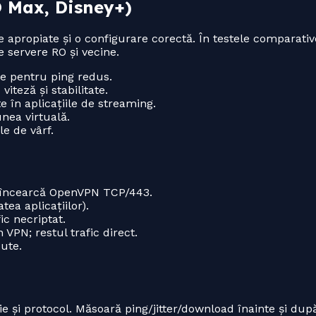
O Max, Disney+)
apropiate și o configurare corectă. În testele comparative
e servere RO și vecine.
ne pentru ping redus.
teză și stabilitate.
 în aplicațiile de streaming.
nea virtuală.
e de vârf.
, încearcă OpenVPN TCP/443.
ea aplicațiilor).
ic necriptat.
 VPN; restul trafic direct.
ute.
e și protocol. Măsoară ping/jitter/download înainte și du