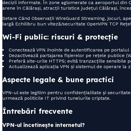
decizii informate. În zone aglomerate ca aeroportul din Că
arene în Călărași, atracții turistice județul Călărași, înc
Setare Când Observații WireGuard Streaming, jocuri, ape
largă Echilibru bun viteză/securitate OpenVPN TCP Rețele
Wi-Fi public: riscuri & protecție
Conectează VPN
înainte
de autentificarea pe portalul r
Dezactivează partajarea fișierelor pe rețele publice 
Preferă site-urile HTTPS; evită tranzacțiile sensibile
Actualizează aplicația VPN și sistemul de operare la zi
Aspecte legale & bune practici
VPN-ul este legitim pentru confidențialitate și securitate
urmează politicile IT privind tunelurile criptate.
Întrebări frecvente
VPN-ul încetinește internetul?