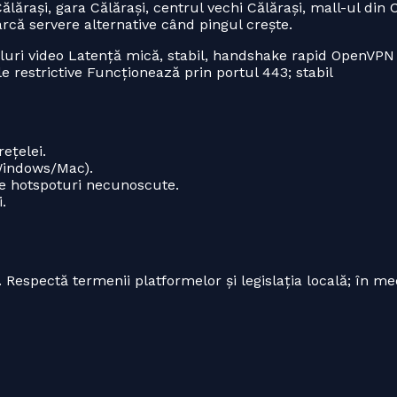
lărași, gara Călărași, centrul vechi Călărași, mall-ul din C
earcă servere alternative când pingul crește.
luri video Latență mică, stabil, handshake rapid OpenVPN
 restrictive Funcționează prin portul 443; stabil
ețelei.
(Windows/Mac).
 pe hotspoturi necunoscute.
.
. Respectă termenii platformelor și legislația locală; în me