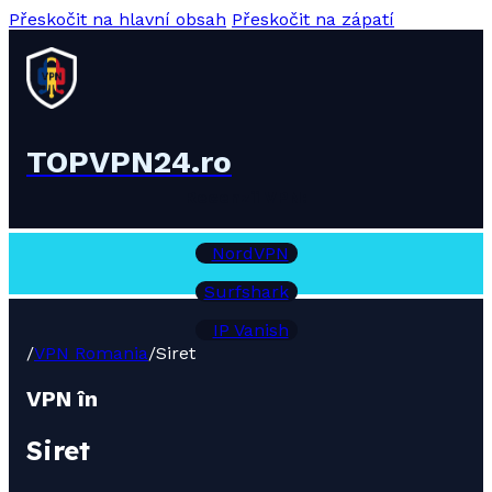
Přeskočit na hlavní obsah
Přeskočit na zápatí
TOPVPN24.ro
Recenzii VPN:
NordVPN
Surfshark
IP Vanish
/
VPN Romania
/
Siret
VPN în
Siret