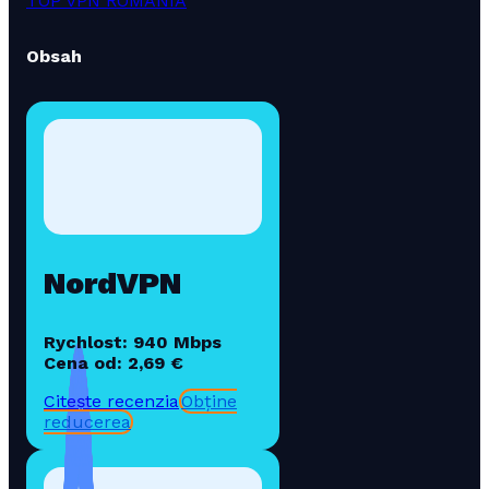
TOP VPN ROMANIA
Obsah
NordVPN
Rychlost: 940 Mbps
Cena od: 2,69 €
Citește recenzia
Obține
reducerea