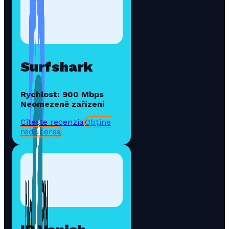
Surfshark
Rychlost: 900 Mbps
Neomezeně zařízení
Citește recenzia
Obține
reducerea