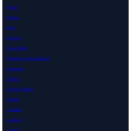
Huşi
Ianca
Iași
Iernut
Însurăței
Întorsura Buzăului
Isaccea
Jibou
Lehliu Gară
Liteni
Livada
Luduș
Lugoj