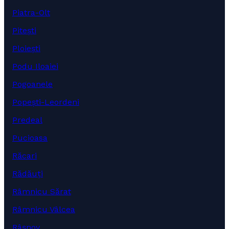
Piatra-Olt
Pitești
Ploiești
Podu Iloaiei
Pogoanele
Popești-Leordeni
Predeal
Pucioasa
Răcari
Rădăuți
Râmnicu Sărat
Râmnicu Vâlcea
Râșnov