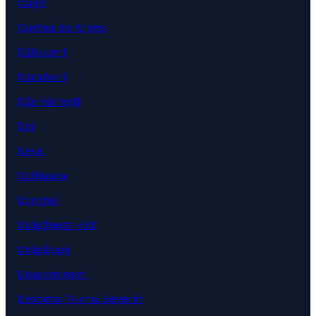
Cugir
Curtea de Argeș
Dăbuleni
Darabani
Dărmănești
Dej
Deva
Dolhasca
Dorohoi
Drăgănești-Olt
Drăgășani
Dragomirești
Drobeta-Turnu Severin