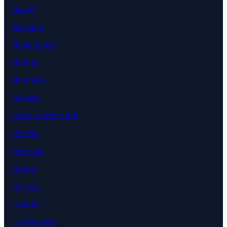
Galați
Geoagiu
Gheorgheni
Gherla
Ghimbav
Giurgiu
Gura Humorului
Hârlău
Hârșova
Hațeg
Horezu
Huedin
Hunedoara