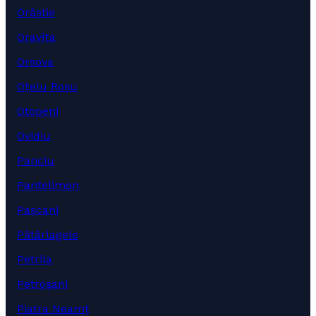
Orăștie
Oravița
Orșova
Oțelu Roșu
Otopeni
Ovidiu
Panciu
Pantelimon
Pașcani
Pătârlagele
Petrila
Petroșani
Piatra Neamț