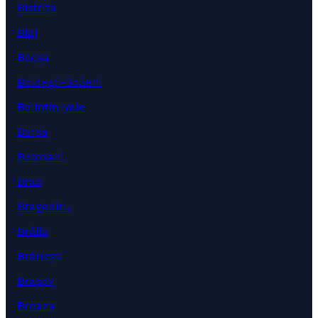
Bistrița
Blaj
Bocșa
Boldești-Scăeni
Bolintin-Vale
Borșa
Botoșani
Brad
Bragadiru
Brăila
Brănești
Brașov
Breaza