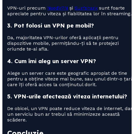
VPN-uri precum
NordVPN
și
Surfshark
sunt foarte
apreciate pentru viteza și fiabilitatea lor în streaming.
3. Pot folosi un VPN pe mobil?
Da, majoritatea VPN-urilor oferă aplicații pentru
dispozitive mobile, permițându-ți să te protejezi
oriunde te-ai afla.
4. Cum îmi aleg un server VPN?
Alege un server care este geografic apropiat de tine
pentru a obține viteze mai bune, sau unul dintr-o țară
care îți oferă acces la conținutul dorit.
5. VPN-urile afectează viteza internetului?
De obicei, un VPN poate reduce viteza de internet, dar
un serviciu bun ar trebui să minimizeze această
scădere.
Concluzie