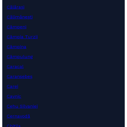
Călărași
Călimănești
Câmpeni
Câmpia Turzii
Câmpina
Câmpulung
Caracal
Caransebeș
Carei
Cavnic
Cehu Silvaniei
Cernavodă
Chitila