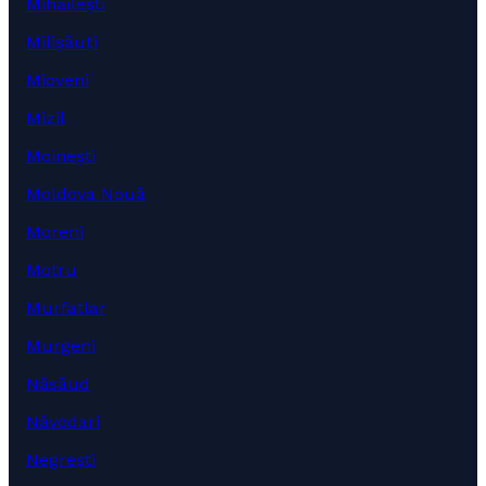
Mihăilești
Milișăuți
Mioveni
Mizil
Moinești
Moldova Nouă
Moreni
Motru
Murfatlar
Murgeni
Năsăud
Năvodari
Negrești