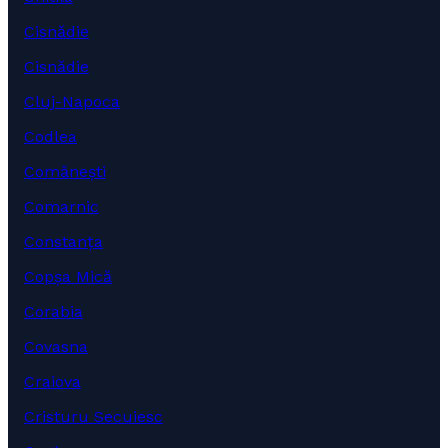
Cisnădie
Cisnădie
Cluj-Napoca
Codlea
Comănești
Comarnic
Constanța
Copșa Mică
Corabia
Covasna
Craiova
Cristuru Secuiesc