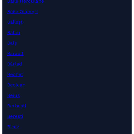
Băile Herculane
Băile Olănești
Băilești
Bălan
Balș
Baraolt
Bârlad
Bechet
Beclean
Beiuș
Berbești
Berești
Bicaz