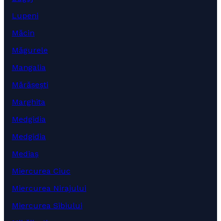
Lupeni
Măcin
Măgurele
Mangalia
Mărășești
Marghita
Medgidia
Medgidia
Mediaș
Miercurea Ciuc
Miercurea Nirajului
Miercurea Sibiului