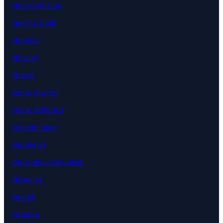
Negrești-Oaș
Negru Vodă
Nehoiu
Novaci
Nucet
Ocna Mureș
Ocna Sibiului
Ocnele Mari
Odobești
Odorheiu Secuiesc
Oltenița
Onești
Oradea