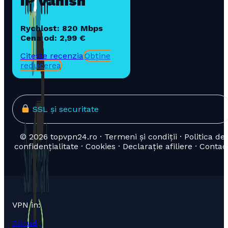
IP Vanish
Rychlost: 820 Mbps
Cena od: 2,99 €
Citește recenzia
Obține
reducerea
SSL și securitate
© 2026 topvpn24.ro · Termeni și condiții · Politica de
confidențialitate · Cookies · Declarație afiliere · Contac
VPN in:
Abrud