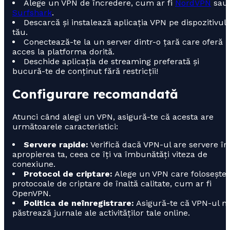
Alege un VPN de încredere, cum ar fi
NordVPN
sau
Surfshark
.
Descarcă și instalează aplicația VPN pe dispozitivul
tău.
Conectează-te la un server dintr-o țară care oferă
acces la platforma dorită.
Deschide aplicația de streaming preferată și
bucură-te de conținut fără restricții!
Configurare recomandată
Atunci când alegi un VPN, asigură-te că acesta are
următoarele caracteristici:
Servere rapide:
Verifică dacă VPN-ul are servere în
apropierea ta, ceea ce îți va îmbunătăți viteza de
conexiune.
Protocol de criptare:
Alege un VPN care folosește
protocoale de criptare de înaltă calitate, cum ar fi
OpenVPN.
Politica de neînregistrare:
Asigură-te că VPN-ul n
păstrează jurnale ale activităților tale online.