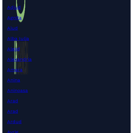
Adjud
Agnita
Aiud
Alba Iulia
Aleșd
Alexandria
Amara
Anina
Aninoasa
Arad
Arad
Ardud
Avrig