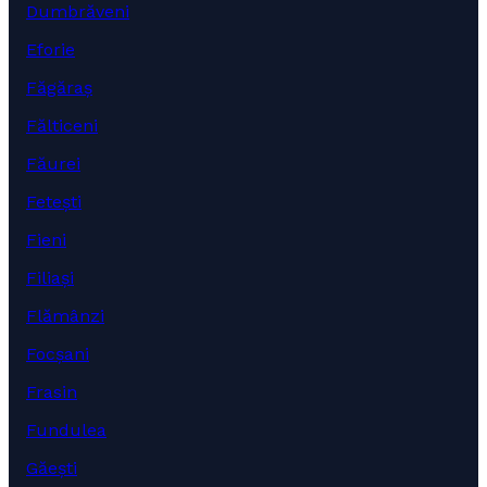
Dumbrăveni
Eforie
Făgăraș
Fălticeni
Făurei
Fetești
Fieni
Filiași
Flămânzi
Focșani
Frasin
Fundulea
Găești