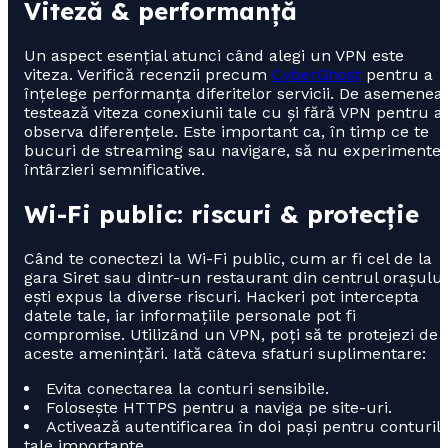
Viteză & performanță
Un aspect esențial atunci când alegi un VPN este
viteza. Verifică recenzii precum
CyberGhost
pentru a
înțelege performanța diferitelor servicii. De asemenea,
testează viteza conexiunii tale cu și fără VPN pentru a
observa diferențele. Este important ca, în timp ce te
bucuri de streaming sau navigare, să nu experimentez
întârzieri semnificative.
Wi-Fi public: riscuri & protecție
Când te conectezi la Wi-Fi public, cum ar fi cel de la
gara Siret sau dintr-un restaurant din centrul orașului
ești expus la diverse riscuri. Hackeri pot intercepta
datele tale, iar informațiile personale pot fi
compromise. Utilizând un VPN, poți să te protejezi de
aceste amenințări. Iată câteva sfaturi suplimentare:
Evita conectarea la conturi sensibile.
Folosește HTTPS pentru a naviga pe site-uri.
Activează autentificarea în doi pași pentru conturil
tale importante.