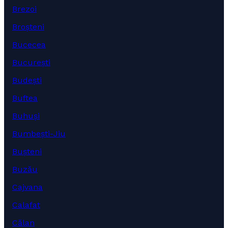
Brezoi
Broșteni
Bucecea
București
Budești
Buftea
Buhuși
Bumbești-Jiu
Bușteni
Buzău
Cajvana
Calafat
Călan