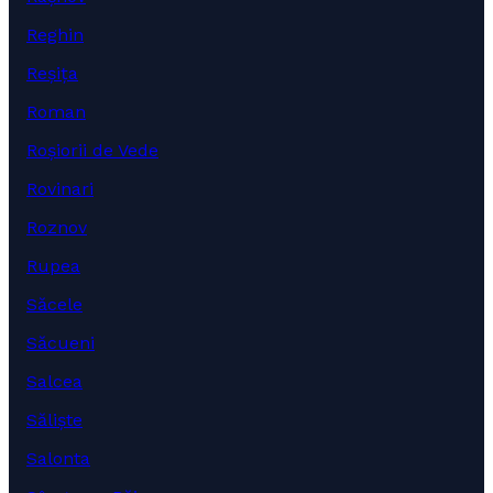
Reghin
Reșița
Roman
Roșiorii de Vede
Rovinari
Roznov
Rupea
Săcele
Săcueni
Salcea
Săliște
Salonta