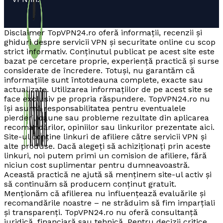
Disclaimer TopVPN24.ro oferă informații, recenzii și
ghiduri despre servicii VPN și securitate online cu scop
strict informativ. Conținutul publicat pe acest site este
bazat pe cercetare proprie, experiență practică și surse
considerate de încredere. Totuși, nu garantăm că
informațiile sunt întotdeauna complete, exacte sau
actualizate. Utilizarea informațiilor de pe acest site se
face exclusiv pe propria răspundere. TopVPN24.ro nu
își asumă responsabilitatea pentru eventualele
pierderi, daune sau probleme rezultate din aplicarea
recomandărilor, opiniilor sau linkurilor prezentate aici.
Site-ul conține linkuri de afiliere către servicii VPN și
alte produse. Dacă alegeți să achiziționați prin aceste
linkuri, noi putem primi un comision de afiliere, fără
niciun cost suplimentar pentru dumneavoastră.
Această practică ne ajută să menținem site-ul activ și
să continuăm să producem conținut gratuit.
Menționăm că afilierea nu influențează evaluările și
recomandările noastre – ne străduim să fim imparțiali
și transparenți. TopVPN24.ro nu oferă consultanță
juridică, financiară sau tehnică. Pentru decizii critice