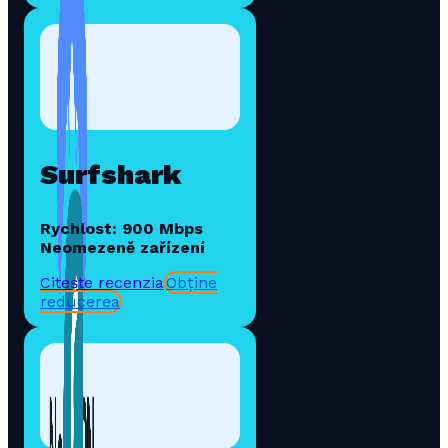
Surfshark
Rychlost: 900 Mbps
Neomezeně zařízení
Citește recenzia
Obține
reducerea