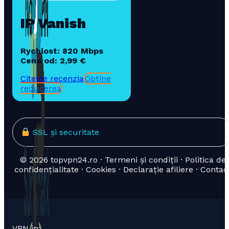
IP Vanish
Rychlost: 820 Mbps
Cena od: 2,99 €
Citește recenzia
Obține
reducerea
SSL și securitate
© 2026 topvpn24.ro · Termeni și condiții · Politica de
confidențialitate · Cookies · Declarație afiliere · Contac
VPN in: