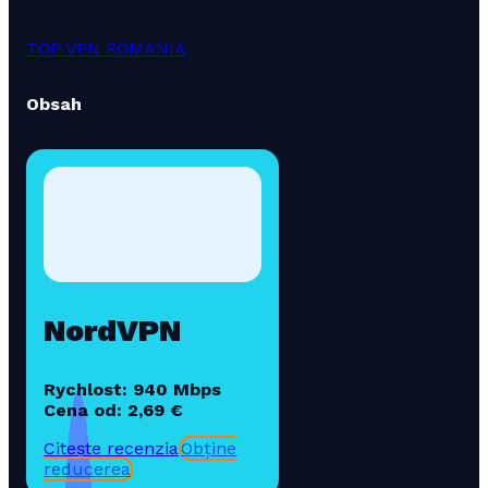
TOP VPN ROMANIA
Obsah
NordVPN
Rychlost: 940 Mbps
Cena od: 2,69 €
Citește recenzia
Obține
reducerea