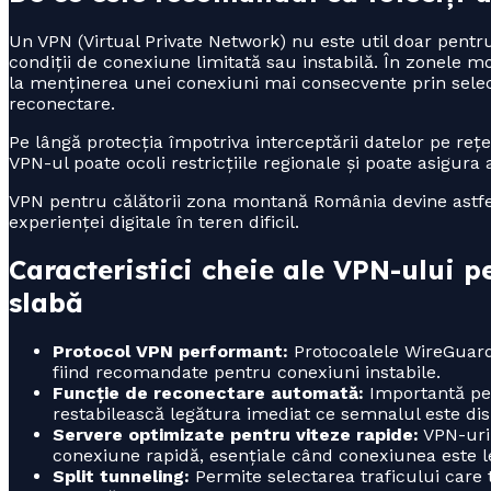
Un VPN (Virtual Private Network) nu este util doar pentru c
condiții de conexiune limitată sau instabilă. În zonele 
la menținerea unei conexiuni mai consecvente prin select
reconectare.
Pe lângă protecția împotriva interceptării datelor pe reț
VPN-ul poate ocoli restricțiile regionale și poate asigura 
VPN pentru călătorii zona montană România devine astfel
experienței digitale în teren dificil.
Caracteristici cheie ale VPN-ului p
slabă
Protocol VPN performant:
Protocoalele WireGuard 
fiind recomandate pentru conexiuni instabile.
Funcție de reconectare automată:
Importantă pen
restabilească legătura imediat ce semnalul este dis
Servere optimizate pentru viteze rapide:
VPN-uri
conexiune rapidă, esențiale când conexiunea este l
Split tunneling:
Permite selectarea traficului care 