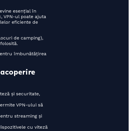
evine esențial în
c, VPN-ul poate ajuta
elor eficiente de
 locuri de camping),
folosită.
 pentru îmbunătățirea
 acoperire
eză și securitate,
permite VPN-ului să
entru streaming și
ispozitivele cu viteză