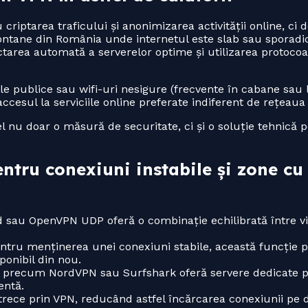
riptarea traficului și anonimizarea activității online, ci d
montane din România unde internetul este slab sau sporadi
area automată a serverelor optime și utilizarea protocoal
ele publice sau wifi-uri nesigure (frecvente în cabane sau
accesul la serviciile online preferate indiferent de rețeaua 
 nu doar o măsură de securitate, ci și o soluție tehnică
entru conexiuni instabile și zone cu
sau OpenVPN UDP oferă o combinație echilibrată între vit
tru menținerea unei conexiuni stabile, această funcție 
ponibil din nou.
 precum NordVPN sau Surfshark oferă servere dedicate p
entă.
trece prin VPN, reducând astfel încărcarea conexiunii pe d