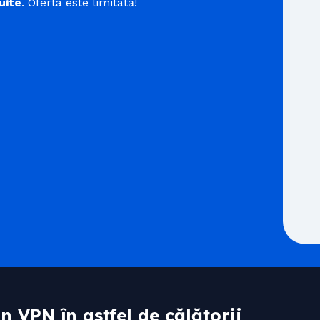
uite
. Oferta este limitată!
n VPN în astfel de călătorii