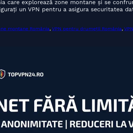
nia care explorează zone montane și se confru
igurați un VPN pentru a asigura securitatea dat
zone montane România
,
VPN pentru drumeții România
,
VPN