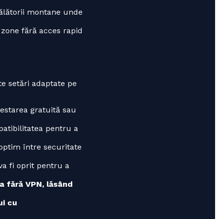
călătorii montane unde
zone fără acces rapid
e setări adaptate pe
starea gratuită sau
patibilitatea pentru a
optim între securitate
a fi oprit pentru a
na fără VPN, lăsând
ui cu