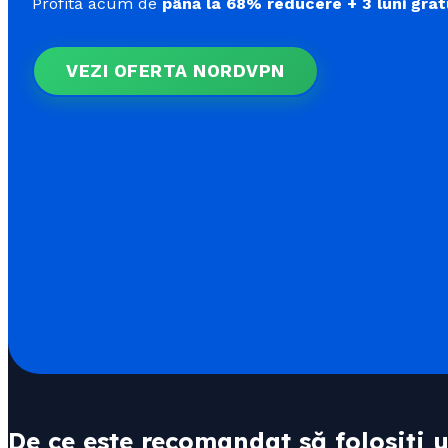
Profită acum de
până la 68% reducere + 3 luni grat
VEZI OFERTA NORDVPN
De ce este recomandat să folosiți u