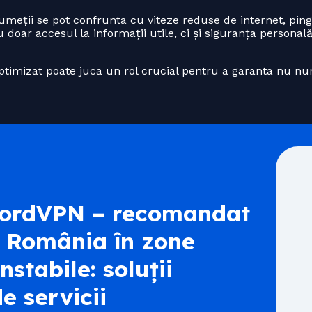
drumeții se pot confrunta cu viteze reduse de internet, pin
nu doar accesul la informații utile, ci și siguranța person
ptimizat poate juca un rol crucial pentru a garanta nu nu
rdVPN – recomandat
n România în zone
stabile: soluții
e servicii