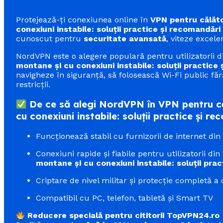
Protejează-ți conexiunea online în
VPN pentru călăto
conexiuni instabile: soluții practice și recomandări 
cunoscut pentru
securitate avansată
, viteze excelen
NordVPN este o alegere populară pentru utilizatorii 
montane și cu conexiuni instabile: soluții practice 
navigheze în siguranță, să folosească Wi-Fi public făr
restricții.
De ce să alegi NordVPN în VPN pentru că
cu conexiuni instabile: soluții practice și re
Funcționează stabil cu furnizorii de internet di
Conexiuni rapide și fiabile pentru utilizatorii din
montane și cu conexiuni instabile: soluții prac
Criptare de nivel militar și protecție completă a 
Compatibil cu PC, telefon, tabletă și Smart TV
Reducere specială pentru cititorii TopVPN24.ro