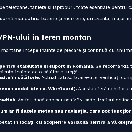
e telefoane, tablete și laptopuri, toate esențiale pentru 
sumă mai puțină baterie și memorie, un avantaj major în 
VPN-ului în teren montan
e montane începe înainte de plecare și continuă cu anumit
entru stabilitate și suport în România.
Se recomandă te
ciența înainte de o călătorie lungă.
site în călătorie.
Actualizați software-ul și verificați com
 recomandat (de ex. WireGuard).
Acesta oferă echilibrul 
switch.
Astfel, dacă conexiunea VPN cade, traficul online v
, cum ar fi datele meteo sau navigația, care pot funcțio
etat în locații cu acoperire variabilă pentru a vă obișn