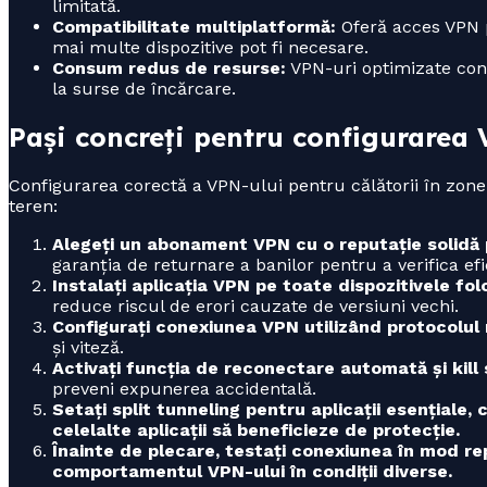
limitată.
Compatibilitate multiplatformă:
Oferă acces VPN p
mai multe dispozitive pot fi necesare.
Consum redus de resurse:
VPN-uri optimizate con
la surse de încărcare.
Pași concreți pentru configurarea 
Configurarea corectă a VPN-ului pentru călătorii în zon
teren:
Alegeți un abonament VPN cu o reputație solidă p
garanția de returnare a banilor pentru a verifica efi
Instalați aplicația VPN pe toate dispozitivele folo
reduce riscul de erori cauzate de versiuni vechi.
Configurați conexiunea VPN utilizând protocolul
și viteză.
Activați funcția de reconectare automată și kill 
preveni expunerea accidentală.
Setați split tunneling pentru aplicații esențiale
celelalte aplicații să beneficieze de protecție.
Înainte de plecare, testați conexiunea în mod rep
comportamentul VPN-ului în condiții diverse.