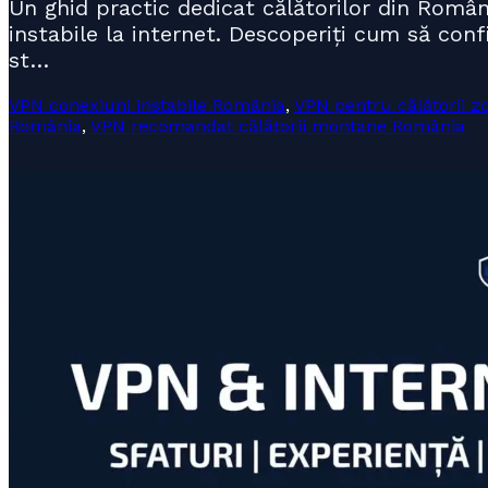
Un ghid practic dedicat călătorilor din Româ
instabile la internet. Descoperiți cum să conf
st…
VPN conexiuni instabile România
,
VPN pentru călătorii 
România
,
VPN recomandat călătorii montane România