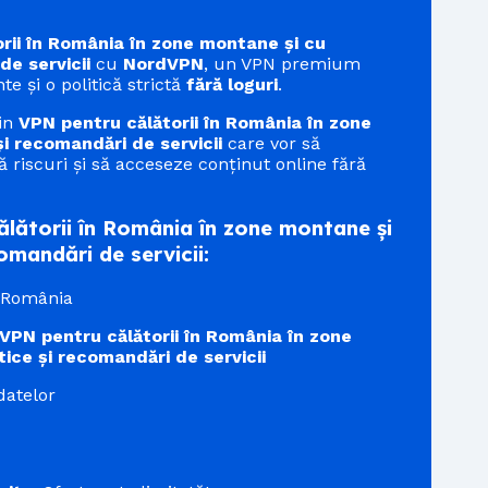
rii în România în zone montane și cu
de servicii
cu
NordVPN
, un VPN premium
te și o politică strictă
fără loguri
.
din
VPN pentru călătorii în România în zone
și recomandări de servicii
care vor să
ă riscuri și să acceseze conținut online fără
lătorii în România în zone montane și
comandări de servicii:
n România
VPN pentru călătorii în România în zone
tice și recomandări de servicii
datelor