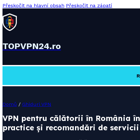
Přeskočit na hlavní obsah
Přeskočit na zápatí
TOPVPN24.ro
R
Domů
/
Ghiduri VPN
VPN pentru călătorii în România în
practice și recomandări de servicii