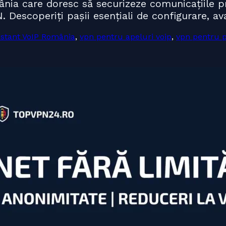
ânia care doresc să securizeze comunicațiile pr
. Descoperiți pașii esențiali de configurare, a
stant VoIP România
,
vpn pentru apeluri voip
,
vpn pentru p