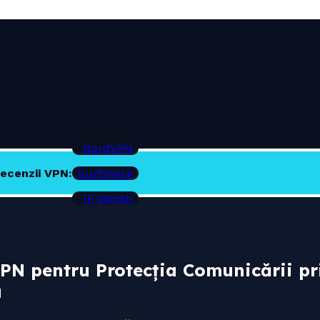
NordVPN
ecenzii VPN:
Surfshark
IP Vanish
VPN pentru Protecția Comunicării p
a