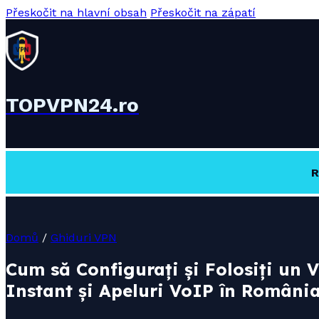
Přeskočit na hlavní obsah
Přeskočit na zápatí
TOPVPN24.ro
R
Domů
/
Ghiduri VPN
Cum să Configurați și Folosiți un 
Instant și Apeluri VoIP în Români