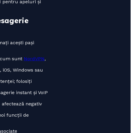
N pentru apeluri și
esagerie
ați acești pași
r, cum sunt
NordVPN
,
d, iOS, Windows sau
nței; folosiți
agerie instant și VoIP
u afectează negativ
oi funcții de
asociate