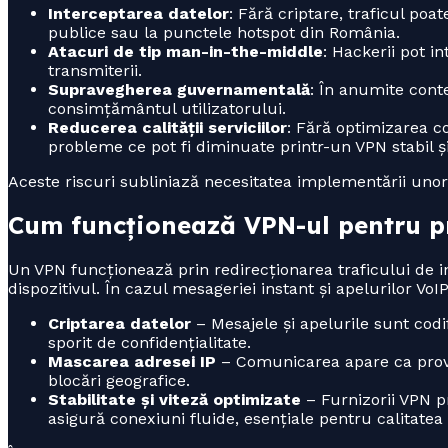
Interceptarea datelor
: Fără criptare, traficul poat
publice sau la punctele hotspot din România.
Atacuri de tip man-in-the-middle
: Hackerii pot i
transmiterii.
Supravegherea guvernamentală
: În anumite conte
consimțământul utilizatorului.
Reducerea calității serviciilor
: Fără optimizarea co
probleme ce pot fi diminuate printr-un VPN stabil și
Aceste riscuri subliniază necesitatea implementării unor 
Cum funcționează VPN-ul pentru pr
Un VPN funcționează prin redirecționarea traficului de in
dispozitivul. În cazul mesageriei instant și apelurilor Vo
Criptarea datelor
– Mesajele și apelurile sunt codifi
sporit de confidențialitate.
Mascarea adresei IP
– Comunicarea apare ca proven
blocări geografice.
Stabilitate și viteză optimizate
– Furnizorii VPN 
asigură conexiuni fluide, esențiale pentru calitatea 