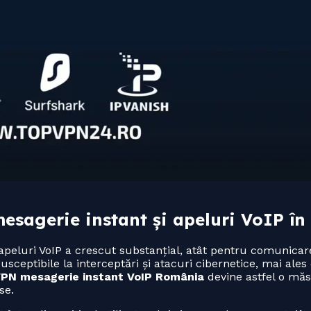
mesagerie instant și apeluri VoIP î
i apeluri VoIP a crescut substanțial, atât pentru comunicar
ceptibile la interceptări și atacuri cibernetice, mai ales 
PN mesagerie instant VoIP România
devine astfel o măs
se.