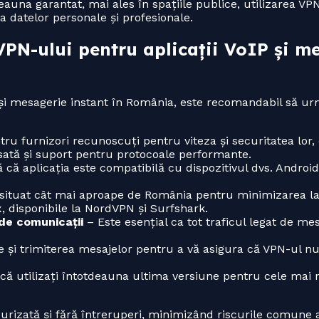
auna garantat, mai ales în spațiile publice, utilizarea VP
a datelor personale și profesionale.
VPN-ului pentru aplicații VoIP și m
și mesagerie instant în România, este recomandabil să urm
tru furnizori recunoscuți pentru viteza și securitatea lo
nsată și suport pentru protocoale performante.
 că aplicația este compatibilă cu dispozitivul dvs. Androi
situat cât mai aproape de România pentru minimizarea late
disponibile la NordVPN și Surfshark.
 de comunicații
– Este esențial ca tot traficul legat de mes
e și trimiterea mesajelor pentru a vă asigura că VPN-ul n
că utilizați întotdeauna ultima versiune pentru cele mai n
urizată și fără întreruperi, minimizând riscurile comune 