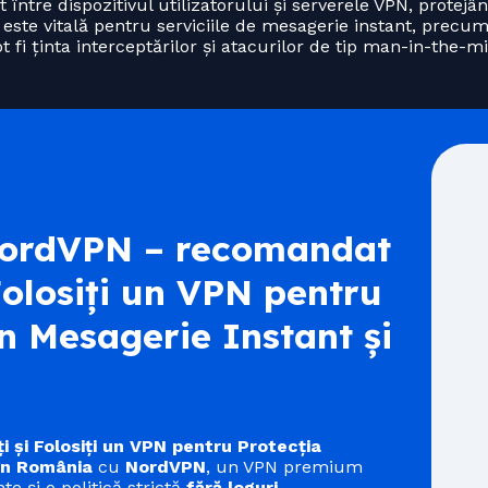
între dispozitivul utilizatorului și serverele VPN, protejân
 este vitală pentru serviciile de mesagerie instant, precu
 fi ținta interceptărilor și atacurilor de tip man-in-the-m
rdVPN – recomandat
Folosiți un VPN pentru
n Mesagerie Instant și
i și Folosiți un VPN pentru Protecția
 în România
cu
NordVPN
, un VPN premium
te și o politică strictă
fără loguri
.