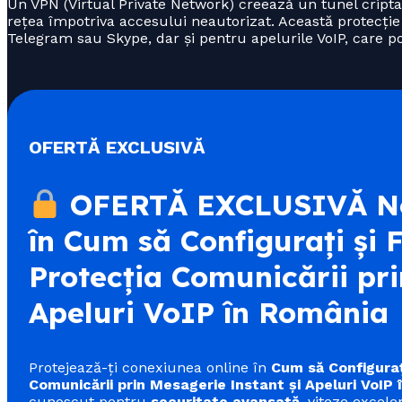
Un VPN (Virtual Private Network) creează un tunel criptat 
rețea împotriva accesului neautorizat. Această protecție
Telegram sau Skype, dar și pentru apelurile VoIP, care pot
OFERTĂ EXCLUSIVĂ
OFERTĂ EXCLUSIVĂ No
în Cum să Configurați și 
Protecția Comunicării pri
Apeluri VoIP în România
Protejează-ți conexiunea online în
Cum să Configuraț
Comunicării prin Mesagerie Instant și Apeluri VoIP
cunoscut pentru
securitate avansată
, viteze excelen