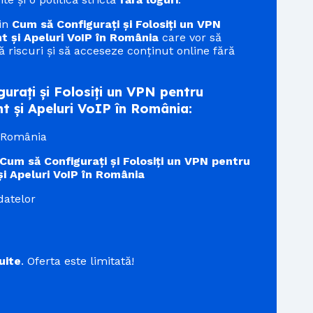
din
Cum să Configurați și Folosiți un VPN
t și Apeluri VoIP în România
care vor să
ă riscuri și să acceseze conținut online fără
rați și Folosiți un VPN pentru
t și Apeluri VoIP în România:
n România
Cum să Configurați și Folosiți un VPN pentru
și Apeluri VoIP în România
datelor
uite
. Oferta este limitată!