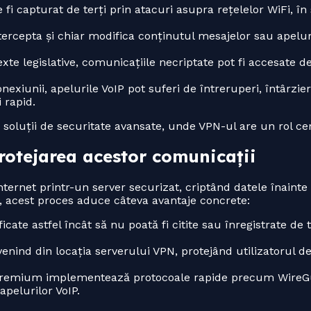
e fi capturat de terți prin atacuri asupra rețelelor WiFi, în 
ntercepta și chiar modifica conținutul mesajelor sau apelur
xte legislative, comunicațiile necriptate pot fi accesate de
nexiunii, apelurile VoIP pot suferi de întreruperi, întârzie
 rapid.
soluții de securitate avansate, unde VPN-ul are un rol cen
otejarea acestor comunicații
ternet printr-un server securizat, criptând datele înainte
IP, acest proces aduce câteva avantaje concrete:
cate astfel încât să nu poată fi citite sau înregistrate de t
ind din locația serverului VPN, protejând utilizatorul de
premium implementează protocoale rapide precum WireG
apelurilor VoIP.