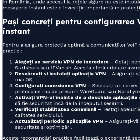
În România, unde accesul la rețele sigure nu este întotde
mesagerie instant este o investiție importantă în protecți
Pași concreți pentru configurarea 
instant
Pentru a asigura protecția optimă a comunicațiilor VoIP 
practici:
Alegeți un serviciu VPN de încredere
– Optați pen
Surfshark sau IPVanish. Aceștia oferă criptare ava
Descărcați și instalați aplicația VPN
– Asigurați-vă
macOS.
Configurați conexiunea VPN
– Selectați un server 
protocoale rapide precum WireGuard sau NordLynx, 
Activați VPN-ul înainte de a deschide aplicațiile
să fie securizat încă de la începutul sesiunii.
Verificați stabilitatea conexiunii
– Testați apeluril
calitatea serviciului.
Actualizați periodic aplicațiile VPN
– Asigurați-vă 
securitate și optimizări.
Aceste recomandări practice facilitează o experiență sec