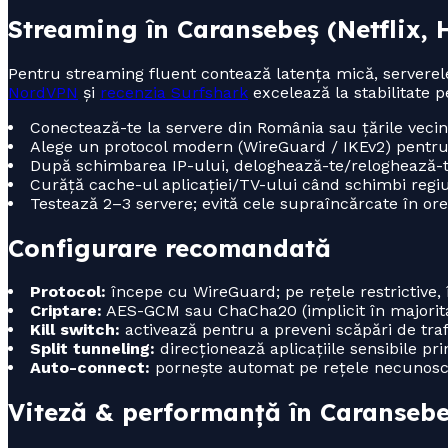
Streaming în Caransebeș (Netflix,
Pentru streaming fluent contează latența mică, serverele 
NordVPN
și
recenzia Surfshark
excelează la stabilitate p
Conectează-te la servere din România sau țările veci
Alege un protocol modern (WireGuard / IKEv2) pentru vi
După schimbarea IP-ului, deloghează-te/reloghează-te
Curăță cache-ul aplicației/TV-ului când schimbi regiu
Testează 2–3 servere; evită cele supraîncărcate în orel
Configurare recomandată
Protocol:
începe cu WireGuard; pe rețele restrictive
Criptare:
AES-GCM sau ChaCha20 (implicit în majoritat
Kill switch:
activează pentru a preveni scăpări de traf
Split tunneling:
direcționează aplicațiile sensibile prin
Auto-connect:
pornește automat pe rețele necunosc
Viteză & performanță în Caranseb