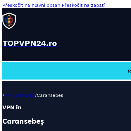
Přeskočit na hlavní obsah
Přeskočit na zápatí
TOPVPN24.ro
R
/
VPN Romania
/
Caransebeș
VPN în
Caransebeș