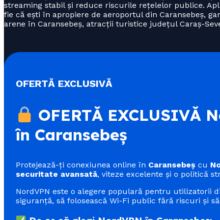
streaming stabil și reduce riscurile rețelelor publice. Ap
fie că ești în apropiere de aeroportul din Caransebeș, g
arene în Caransebeș, atracții turistice județul Caraș-Sev
OFERTĂ EXCLUSIVĂ
OFERTĂ EXCLUSIVĂ No
în Caransebeș
Protejează-ți conexiunea online în
Caransebeș
cu
N
securitate avansată
, viteze excelente și o politică st
NordVPN este o alegere populară pentru utilizatorii 
siguranță, să folosească Wi-Fi public fără riscuri și să