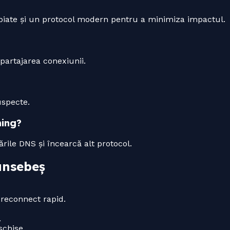
ropiate și un protocol modern pentru a minimiza impactul.
 partajarea conexiunii.
uspecte.
ming?
rile DNS și încearcă alt protocol.
ansebeș
 reconnect rapid.
.
chise.