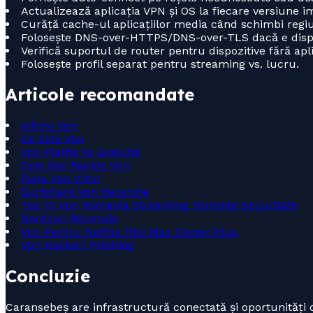
Actualizează aplicația VPN și OS la fiecare versiune i
Curăță cache-ul aplicațiilor media când schimbi regiu
Folosește DNS-over-HTTPS/DNS-over-TLS dacă e dispo
Verifică suportul de router pentru dispozitive fără apli
Folosește profil separat pentru streaming vs. lucru.
Articole recomandate
Ieftine Vpn
Ce Este Vpn
Vpn Platite Vs Gratuite
Cele Mai Rapide Vpn
Piata Vpn Viitor
Surfshark Vpn Recenzie
Top 10 Vpn Romania Streaming Torrente Securitate
Nordvpn Recenzie
Vpn Pentru Netflix Hbo Max Disney Plus
Vpn Hackeri Phishing
Concluzie
Caransebeș are infrastructură conectată și oportunități o