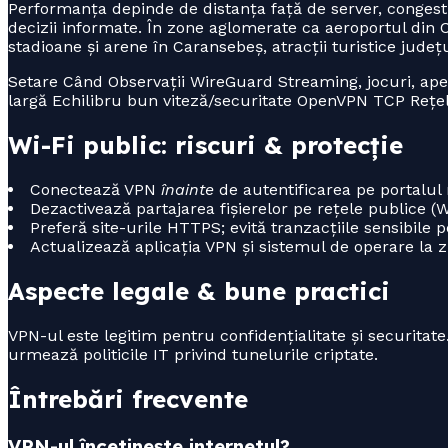
Performanța depinde de distanța față de server, congesti
decizii informate. În zone aglomerate ca aeroportul din
stadioane și arene în Caransebeș, atracții turistice județ
Setare Când Observații WireGuard Streaming, jocuri, ape
largă Echilibru bun viteză/securitate OpenVPN TCP Rețele
Wi-Fi public: riscuri & protecție
Conectează VPN
înainte
de autentificarea pe portalul r
Dezactivează partajarea fișierelor pe rețele publice 
Preferă site-urile HTTPS; evită tranzacțiile sensibile
Actualizează aplicația VPN și sistemul de operare la zi
Aspecte legale & bune practici
VPN-ul este legitim pentru confidențialitate și securitate
urmează politicile IT privind tunelurile criptate.
Întrebări frecvente
VPN-ul încetinește internetul?