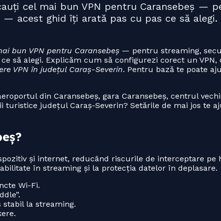
i cauți cel mai bun VPN pentru Caransebeș — p
ne — acest ghid îți arată pas cu pas ce să aleg
mai bun VPN pentru Caransebeș
— pentru streaming, secur
as ce să alegi. Explicăm cum să configurezi corect un VPN,
ere VPN în județul Caraș-Severin
. Pentru bază te poate aj
eroportul din Caransebeș, gara Caransebeș, centrul vechi
 turistice județul Caraș-Severin? Setările de mai jos te aj
beș?
pozitiv și internet, reducând riscurile de interceptare pe 
tabilitate în streaming și la protecția datelor în deplasare.
ncte Wi-Fi.
ddle”.
 stabil la streaming.
kere.