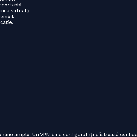
mportantă.
nea virtuală.
nibil.
cație.
nline ample. Un VPN bine configurat îți păstrează confiden