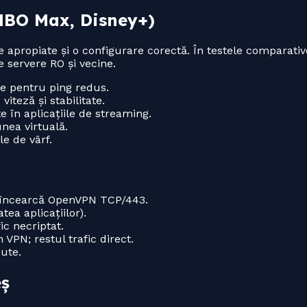
 HBO Max, Disney+)
apropiate și o configurare corectă. În testele comparative
e servere RO și vecine.
ne pentru ping redus.
teză și stabilitate.
 în aplicațiile de streaming.
nea virtuală.
e de vârf.
, încearcă OpenVPN TCP/443.
ea aplicațiilor).
ic necriptat.
 VPN; restul trafic direct.
ute.
eș