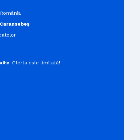
n România
Caransebeș
datelor
uite
. Oferta este limitată!