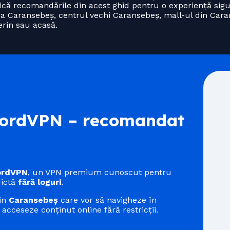
lică recomandările din acest ghid pentru o experiență sigur
ara Caransebeș, centrul vechi Caransebeș, mall-ul din Cara
erin sau acasă.
rdVPN – recomandat
ordVPN
, un VPN premium cunoscut pentru
rictă
fără loguri
.
din
Caransebeș
care vor să navigheze în
 acceseze conținut online fără restricții.