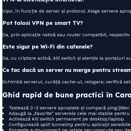
Ușor, în funcție de server și protocol. Alege servere ap
Pot folosi VPN pe smart TV?
Da, prin aplicație nativă sau router compatibil, respectiv
Este sigur pe Wi-Fi din cafenele?
Da, cu criptare activă,
kill switch
și atenție la portaluri s
Ce fac dacă un server nu merge pentru strea
Schimbă serverul, curăță cache-ul, relogare; verifică setă
Ghid rapid de bune practici în Car
Testează 2–3 servere apropiate și compară ping/jitter.
Adaugă la „favorite” serverele cele mai stabile pentru
Activează
kill switch
permanent pe desktop/laptop.
Configurează
split tunneling
pentru aplicații sensibile
Pornește auto-connect pe rețele necunoscute sau des