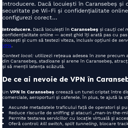
Introducere. Dacă locuiești în Caransebeș ș
securitate pe Wi-Fi și confidențialitate onli
configurezi corect…
Introducere.
Dacă locuiești în
Caransebeș
și cauți
cel 
confidențialitate online — acest ghid îți arată pas cu p
folosești și cum să testezi viteza, inclusiv opțiuni de
serv
VPN
.
Context local:
utilizezi rețeaua adesea în zone precum a
din Caransebeș, stadioane și arene în Caransebeș, atracții
și să menții latența scăzută.
De ce ai nevoie de VPN în Caranse
Un
VPN în Caransebeș
creează un tunel criptat între dis
comerciale, aeroporturi și cafenele. În plus, te ajută la s
Ascunde metadatele traficului față de operatori și pu
Reduce riscurile de sniffing și atacuri „man-in-the-mi
Permite testarea serviciilor cu locație virtuală și acces
Oferă control:
kill switch
,
split tunneling
, blocare trac