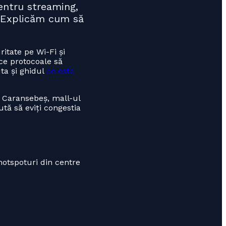
entru streaming,
i. Explicăm cum să
itate pe Wi-Fi și
 ce protocoale să
uta și ghidul
ce este
 Caransebeș, mall-ul
ută să eviți congestia
hotspoturi din centre