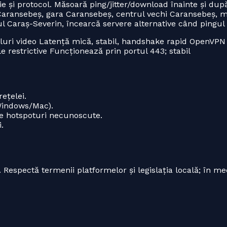
e și protocol. Măsoară ping/jitter/download înainte și du
 Caransebeș, gara Caransebeș, centrul vechi Caransebeș, m
ul Caraș-Severin, încearcă servere alternative când pingul 
luri video Latență mică, stabil, handshake rapid OpenVPN
 restrictive Funcționează prin portul 443; stabil
ețelei.
(Windows/Mac).
 pe hotspoturi necunoscute.
.
. Respectă termenii platformelor și legislația locală; în me