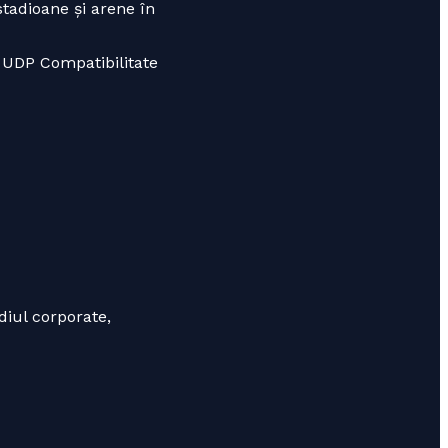
stadioane și arene în
 UDP Compatibilitate
diul corporate,