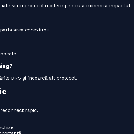
ropiate și un protocol modern pentru a minimiza impactul.
 partajarea conexiunii.
uspecte.
ming?
rile DNS și încearcă alt protocol.
ie
 reconnect rapid.
.
chise.
mportantă.