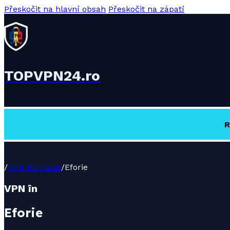
Přeskočit na hlavní obsah
Přeskočit na zápatí
TOPVPN24.ro
R
/
VPN Romania
/
Eforie
VPN în
Eforie