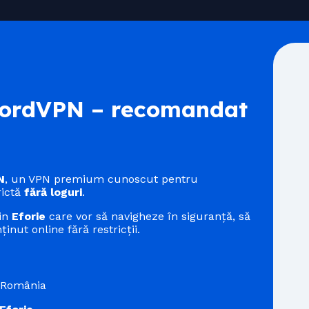
rdVPN – recomandat
N
, un VPN premium cunoscut pentru
rictă
fără loguri
.
din
Eforie
care vor să navigheze în siguranță, să
inut online fără restricții.
n România