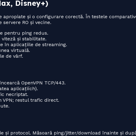
Max, Disney+)
apropiate și o configurare corectă. În testele comparative
e servere RO și vecine.
ne pentru ping redus.
teză și stabilitate.
 în aplicațiile de streaming.
nea virtuală.
e de vârf.
, încearcă OpenVPN TCP/443.
ea aplicațiích).
ic necriptat.
 VPN; restul trafic direct.
ute.
e și protocol. Măsoară ping/jitter/download înainte și du