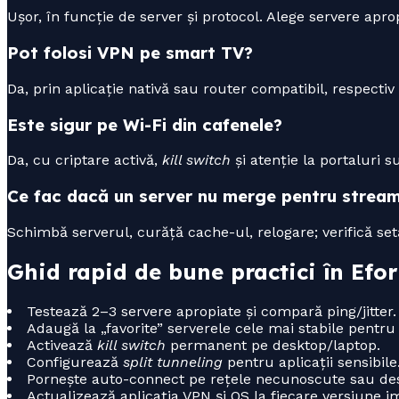
Ușor, în funcție de server și protocol. Alege servere ap
Pot folosi VPN pe smart TV?
Da, prin aplicație nativă sau router compatibil, respectiv
Este sigur pe Wi-Fi din cafenele?
Da, cu criptare activă,
kill switch
și atenție la portaluri s
Ce fac dacă un server nu merge pentru strea
Schimbă serverul, curăță cache-ul, relogare; verifică setă
Ghid rapid de bune practici în Efor
Testează 2–3 servere apropiate și compară ping/jitter.
Adaugă la „favorite” serverele cele mai stabile pentru
Activează
kill switch
permanent pe desktop/laptop.
Configurează
split tunneling
pentru aplicații sensibile
Pornește auto-connect pe rețele necunoscute sau des
Actualizează aplicația VPN și OS la fiecare versiune i