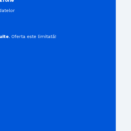
Eforie
datelor
uite
. Oferta este limitată!