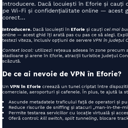
Introducere. Dacă locuiești în Eforie și cauț
pe Wi-Fi și confidențialitate online — acest 
corect…
Introducere.
Dacă locuiești în
Eforie
și cauți
cel mai bu
online — acest ghid îți arată pas cu pas ce să alegi. Ex
testezi viteza, inclusiv opțiuni de
servere VPN în județul
Context local:
utilizezi rețeaua adesea în zone precum aer
stadioane și arene în Eforie, atracții turistice județul Co
scăzută.
De ce ai nevoie de VPN în Eforie?
Un
VPN în Eforie
creează un tunel criptat între dispoziti
comerciale, aeroporturi și cafenele. În plus, te ajută la s
Ascunde metadatele traficului față de operatori și pu
Reduce riscurile de sniffing și atacuri „man-in-the-mi
Permite testarea serviciilor cu locație virtuală și acces
Oferă control:
kill switch
,
split tunneling
, blocare trac