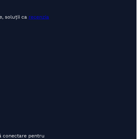
, soluții ca
recenzia
pă conectare pentru