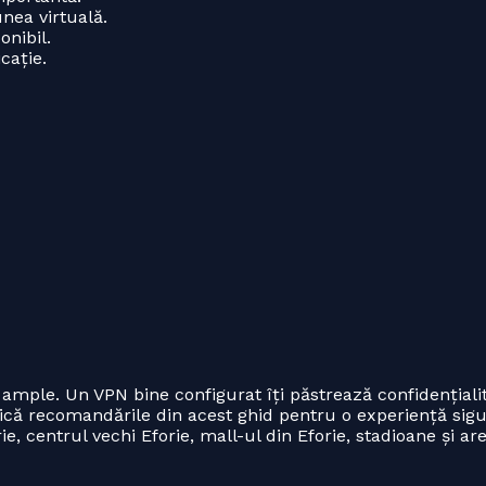
nea virtuală.
nibil.
cație.
e ample. Un VPN bine configurat îți păstrează confidențiali
lică recomandările din acest ghid pentru o experiență sigur
ie, centrul vechi Eforie, mall-ul din Eforie, stadioane și are