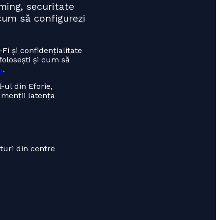
ming, securitate
 cum să configurezi
i și confidențialitate
folosești și cum să
N
.
-ul din Eforie,
ă menții latența
turi din centre