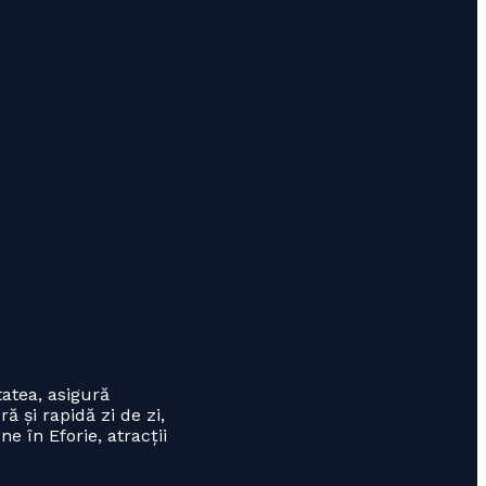
tatea, asigură
ă și rapidă zi de zi,
ne în Eforie, atracții