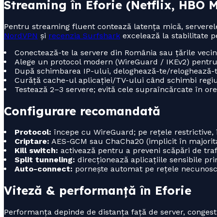
Streaming în Eforie (Netflix, HBO 
Pentru streaming fluent contează latența mică, serverele 
NordVPN
și
recenzia Surfshark
excelează la stabilitate p
Conectează-te la servere din România sau țările veci
Alege un protocol modern (WireGuard / IKEv2) pentru vi
După schimbarea IP-ului, deloghează-te/reloghează-te
Curăță cache-ul aplicației/TV-ului când schimbi regiu
Testează 2–3 servere; evită cele supraîncărcate în orel
Configurare recomandată
Protocol:
începe cu WireGuard; pe rețele restrictive
Criptare:
AES-GCM sau ChaCha20 (implicit în majoritat
Kill switch:
activează pentru a preveni scăpări de traf
Split tunneling:
direcționează aplicațiile sensibile prin
Auto-connect:
pornește automat pe rețele necunosc
Viteză & performanță în Eforie
Performanța depinde de distanța față de server, congesti