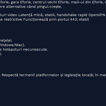
rie, gara Eforie, centrul vechi Eforie, mall-ul din Eforie, 
ere alternative când pingul crește.
luri video Latență mică, stabil, handshake rapid OpenVPN
 restrictive Funcționează prin portul 443; stabil
ețelei.
(Windows/Mac).
 pe hotspoturi necunoscute.
.
. Respectă termenii platformelor și legislația locală; în me