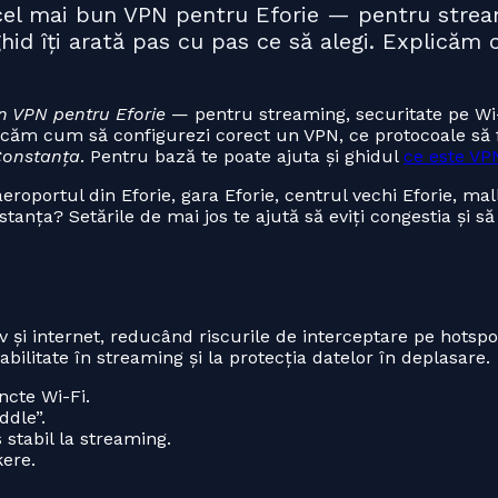
i cel mai bun VPN pentru Eforie — pentru strea
ghid îți arată pas cu pas ce să alegi. Explicăm
n VPN pentru Eforie
— pentru streaming, securitate pe Wi-F
plicăm cum să configurezi corect un VPN, ce protocoale să 
 Constanța
. Pentru bază te poate ajuta și ghidul
ce este VP
oportul din Eforie, gara Eforie, centrul vechi Eforie, mall
nstanța? Setările de mai jos te ajută să eviți congestia și s
v și internet, reducând riscurile de interceptare pe hotspo
tabilitate în streaming și la protecția datelor în deplasare.
ncte Wi-Fi.
ddle”.
 stabil la streaming.
kere.