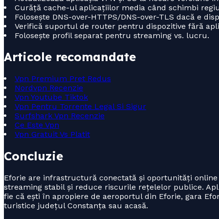
Curăță cache-ul aplicațiilor media când schimbi regiu
Folosește DNS-over-HTTPS/DNS-over-TLS dacă e dispo
Verifică suportul de router pentru dispozitive fără apli
Folosește profil separat pentru streaming vs. lucru.
Articole recomandate
Vpn Premium Pret Redus
Nordvpn Recenzie
Vpn Youtube Tiktok
Vpn Pentru Torrente Legal Si Sigur
Surfshark Vpn Recenzie
Ce Este Vpn
Vpn Gratuit Vs Platit
Concluzie
Eforie are infrastructură conectată și oportunități onlin
streaming stabil și reduce riscurile rețelelor publice. Ap
fie că ești în apropiere de aeroportul din Eforie, gara Efor
turistice județul Constanța sau acasă.