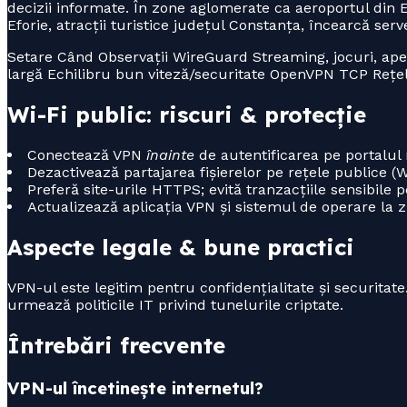
decizii informate. În zone aglomerate ca aeroportul din Efo
Eforie, atracții turistice județul Constanța, încearcă serv
Setare Când Observații WireGuard Streaming, jocuri, ape
largă Echilibru bun viteză/securitate OpenVPN TCP Rețele
Wi-Fi public: riscuri & protecție
Conectează VPN
înainte
de autentificarea pe portalul r
Dezactivează partajarea fișierelor pe rețele publice 
Preferă site-urile HTTPS; evită tranzacțiile sensibile
Actualizează aplicația VPN și sistemul de operare la zi
Aspecte legale & bune practici
VPN-ul este legitim pentru confidențialitate și securitate
urmează politicile IT privind tunelurile criptate.
Întrebări frecvente
VPN-ul încetinește internetul?