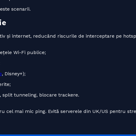
este scenarii.
ie
tiv și internet, reducând riscurile de interceptare pe hots
ețele Wi-Fi publice;
;
e
, Disney+);
rite;
h, split tunneling, blocare trackere.
u cel mai mic ping. Evită serverele din UK/US pentru str