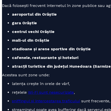
Dacă folosești frecvent internetul în zone publice sau agl
aeroportul din Orăștie
gara Orăștie
centrul vechi Orăștie
mall-ul din Orăștie
stadioane și arene sportive din Orăștie
cafenele, restaurante și hoteluri
atracții turistice din județul Hunedoara (Sarmiz
Acestea sunt zone unde:
latența crește în orele de vârf,
rețelele
Wi-Fi sunt nesecurizate
,
sniffingul și interceptarea traficului
sunt frecvente,
streamingul poate avea buffering dacă serverul este