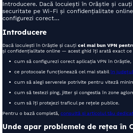
Introducere. Dacă locuiești în Orăștie și ca
securitate pe Wi-Fi și confidențialitate onli
configurezi corect…
Introducere
Dacă locuiești în Orăștie și cauți
cel mai bun VPN pentr
și confidențialitate online — acest ghid îți arată exact ce
cum să configurezi corect aplicația VPN în Orăștie,
ce protocoale funcționează cel mai stabil
în județu
cum să alegi serverele potrivite pentru viteză mini
cum să testezi ping, jitter și congestia în zone aglo
cum să îți protejezi traficul pe rețele publice.
Pentru o bază completă,
consultă și articolul tău dedica
Unde apar problemele de rețea în 