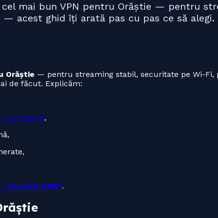
uți cel mai bun VPN pentru Orăștie — pentru st
ne — acest ghid îți arată pas cu pas ce să aleg
u Orăștie
— pentru streaming stabil, securitate pe Wi-Fi, 
 ai de făcut. Explicăm:
l Hunedoara
,
mă,
merate,
t
„Ce este VPN”
.
Orăștie