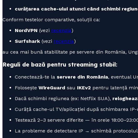
curățarea cache-ului atunci când schimbi regiun
Conform testelor comparative, soluții ca:
NordVPN
(vezi
recenzia
)
Surfshark
(vezi
recenzia
)
au cea mai bună stabilitate pe servere din România, Ungar
Reguli de bază pentru streaming stabil:
Conectează-te la
servere din România
, eventual U
Folosește
WireGuard
sau
IKEv2
pentru latență min
Dacă schimbi regiunea (ex: Netflix SUA),
relogheaz
Curăță cache-ul TV/aplicației după schimbarea IP-u
Testează 2–3 servere diferite — în orele 18:00–23:0
La probleme de detectare IP → schimbă protocolul