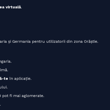
ea virtuală
.
ia și Germania pentru utilizatorii din zona Orăștie.
ngaria.
imă.
ă-te
în aplicație.
lui.
0 pot fi mai aglomerate.
.