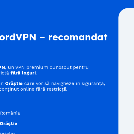
rdVPN – recomandat
PN
, un VPN premium cunoscut pentru
rictă
fără loguri
.
din
Orăștie
care vor să navigheze în siguranță,
onținut online fără restricții.
n România
Orăștie
datelor