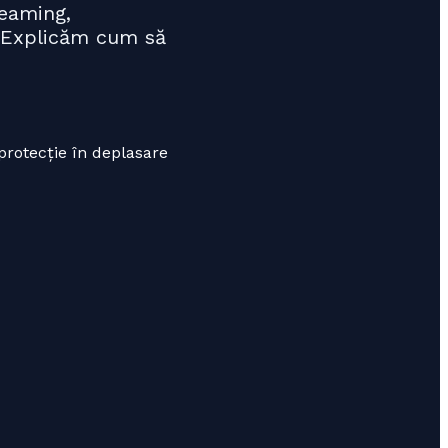
reaming,
i. Explicăm cum să
protecție în deplasare