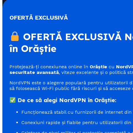
OFERTĂ EXCLUSIVĂ
OFERTĂ EXCLUSIVĂ No
în Orăștie
Protejează-ți conexiunea online în
Orăștie
cu
NordV
securitate avansată
, viteze excelente și o politică st
NordVPN este o alegere populară pentru utilizatorii 
să folosească Wi-Fi public fără riscuri și să acceseze c
De ce să alegi NordVPN în Orăștie:
Funcționează stabil cu furnizorii de internet di
Conexiuni rapide și fiabile pentru utilizatorii din
Criptare de nivel militar și protecție completă a 