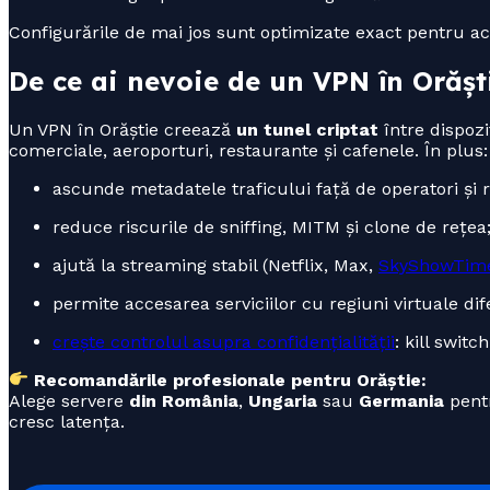
Configurările de mai jos sunt optimizate exact pentru ac
De ce ai nevoie de un VPN în Orășt
Un VPN în Orăștie creează
un tunel criptat
între dispozi
comerciale, aeroporturi, restaurante și cafenele. În plus:
ascunde metadatele traficului față de operatori și r
reduce riscurile de sniffing, MITM și clone de rețea
ajută la streaming stabil (Netflix, Max,
SkyShowTim
permite accesarea serviciilor cu regiuni virtuale dife
crește controlul asupra confidențialității
: kill switc
Recomandările profesionale pentru Orăștie:
Alege servere
din România
,
Ungaria
sau
Germania
pentr
cresc latența.