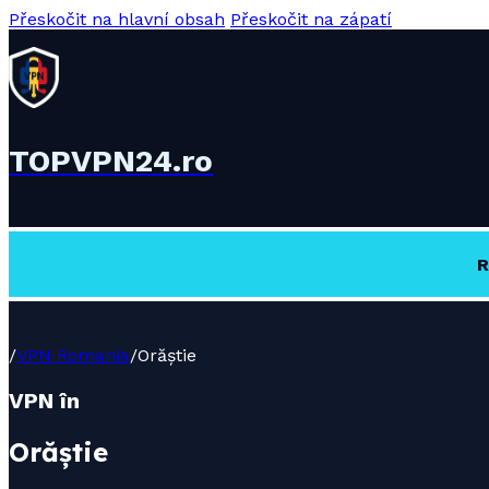
Přeskočit na hlavní obsah
Přeskočit na zápatí
TOPVPN24.ro
R
/
VPN Romania
/
Orăștie
VPN în
Orăștie