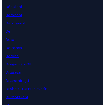
Dăbuleni
Darabani
Dărmănești
Dej
Deva
Dolhasca
Dorohoi
Drăgănești-Olt
Drăgășani
Dragomirești
Drobeta-Turnu Severin
Dumbrăveni