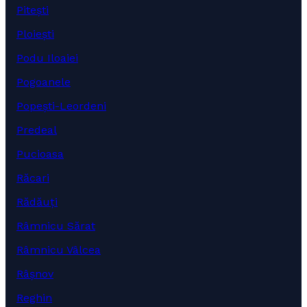
Pitești
Ploiești
Podu Iloaiei
Pogoanele
Popești-Leordeni
Predeal
Pucioasa
Răcari
Rădăuți
Râmnicu Sărat
Râmnicu Vâlcea
Râșnov
Reghin