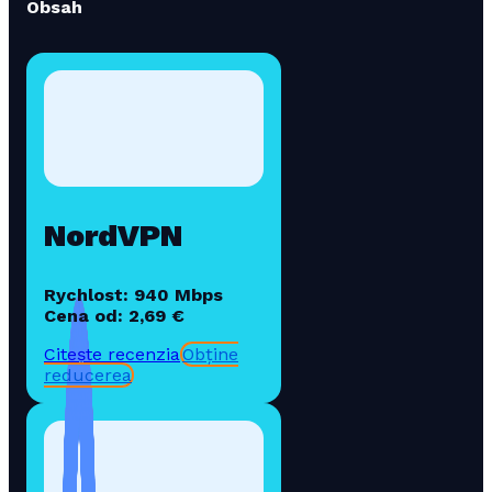
Obsah
NordVPN
Rychlost: 940 Mbps
Cena od: 2,69 €
Citește recenzia
Obține
reducerea