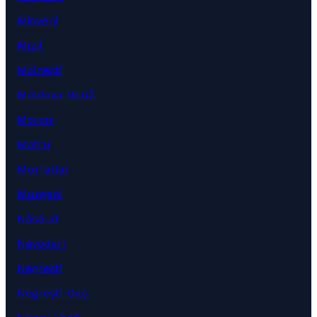
Mioveni
Mizil
Moinești
Moldova Nouă
Moreni
Motru
Murfatlar
Murgeni
Năsăud
Năvodari
Negrești
Negrești-Oaș