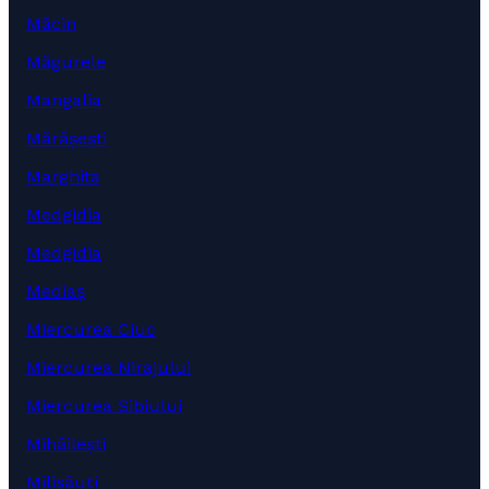
Măcin
Măgurele
Mangalia
Mărășești
Marghita
Medgidia
Medgidia
Mediaș
Miercurea Ciuc
Miercurea Nirajului
Miercurea Sibiului
Mihăilești
Milișăuți