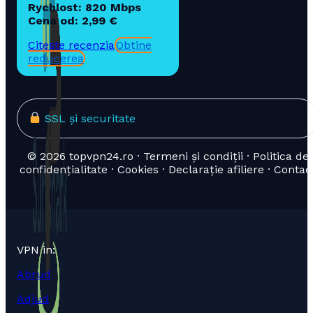
Rychlost: 820 Mbps
Cena od: 2,99 €
Citește recenzia
Obține
reducerea
SSL și securitate
© 2026 topvpn24.ro · Termeni și condiții · Politica de
confidențialitate · Cookies · Declarație afiliere · Contac
VPN in:
Abrud
Adjud