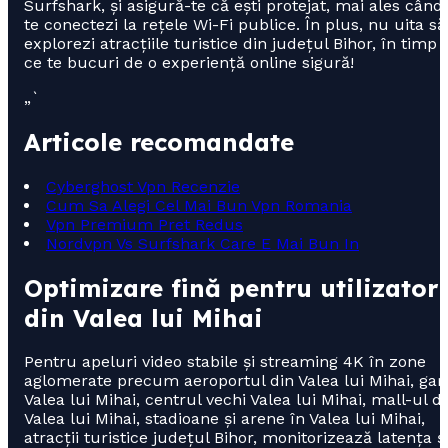
Surfshark, și asigură-te că ești protejat, mai ales când
te conectezi la rețele Wi-Fi publice. În plus, nu uita să
explorezi atracțiile turistice din județul Bihor, în timp
ce te bucuri de o experiență online sigură!
„`
Articole recomandate
Cyberghost Vpn Recenzie
Cum Sa Alegi Cel Mai Bun Vpn Romania
Vpn Premium Pret Redus
Nordvpn Vs Surfshark Care E Mai Bun In
Optimizare fină pentru utilizatori
din Valea lui Mihai
Pentru apeluri video stabile și streaming 4K în zone
aglomerate precum aeroportul din Valea lui Mihai, gar
Valea lui Mihai, centrul vechi Valea lui Mihai, mall-ul d
Valea lui Mihai, stadioane și arene în Valea lui Mihai,
atracții turistice județul Bihor, monitorizează latența ș