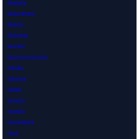
Geoagiu
Gheorgheni
Gherla
Ghimbav
Giurgiu
Gura Humorului
Hârlău
Hârșova
Hațeg
Horezu
Huedin
Hunedoara
Huşi