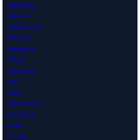
Călimănești
Câmpeni
Câmpia Turzii
Câmpina
Câmpulung
Caracal
Caransebeș
Carei
Cavnic
Cehu Silvaniei
Cernavodă
Chitila
Cisnădie