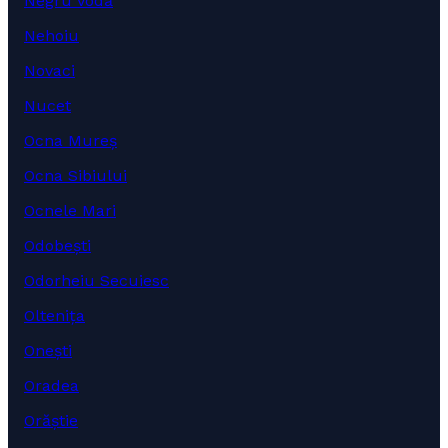
Negru Vodă
Nehoiu
Novaci
Nucet
Ocna Mureș
Ocna Sibiului
Ocnele Mari
Odobești
Odorheiu Secuiesc
Oltenița
Onești
Oradea
Orăștie