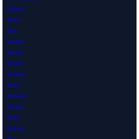
Băilești
Bălan
Balș
Baraolt
Bârlad
Bechet
Beclean
Beiuș
Berbești
Berești
Bicaz
Bistrița