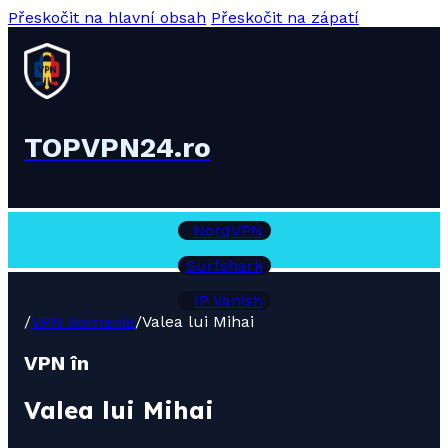
Přeskočit na hlavní obsah
Přeskočit na zápatí
TOPVPN24.ro
Recenzii VPN:
NordVPN
Surfshark
IP Vanish
/
VPN Romania
/
Valea lui Mihai
VPN în
Valea lui Mihai