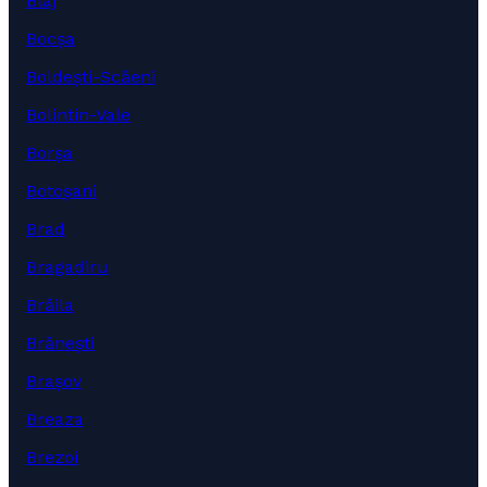
Blaj
Bocșa
Boldești-Scăeni
Bolintin-Vale
Borșa
Botoșani
Brad
Bragadiru
Brăila
Brănești
Brașov
Breaza
Brezoi