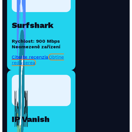
Surfshark
Rychlost: 900 Mbps
Neomezeně zařízení
Citește recenzia
Obține
reducerea
IP Vanish