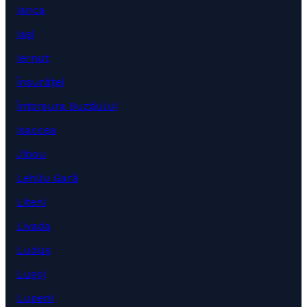
Ianca
Iași
Iernut
Însurăței
Întorsura Buzăului
Isaccea
Jibou
Lehliu Gară
Liteni
Livada
Luduș
Lugoj
Lupeni