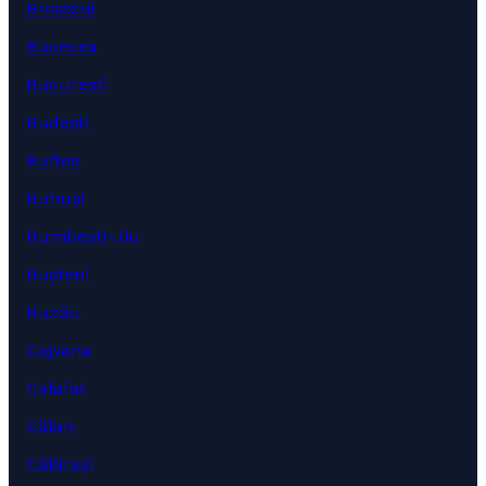
Broșteni
Bucecea
București
Budești
Buftea
Buhuși
Bumbești-Jiu
Bușteni
Buzău
Cajvana
Calafat
Călan
Călărași