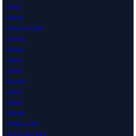
Reșița
Roman
Roșiorii de Vede
Rovinari
Roznov
Rupea
Săcele
Săcueni
Salcea
Săliște
Salonta
Sângeorz-Băi
Sânnicolau Mare