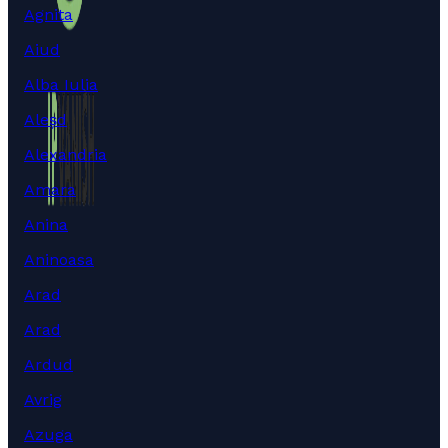
Agnita
Aiud
Alba Iulia
Aleșd
Alexandria
Amara
Anina
Aninoasa
Arad
Arad
Ardud
Avrig
Azuga