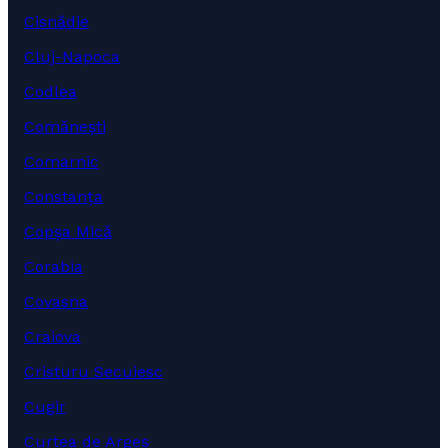
Cisnădie
Cluj-Napoca
Codlea
Comănești
Comarnic
Constanța
Copșa Mică
Corabia
Covasna
Craiova
Cristuru Secuiesc
Cugir
Curtea de Argeș