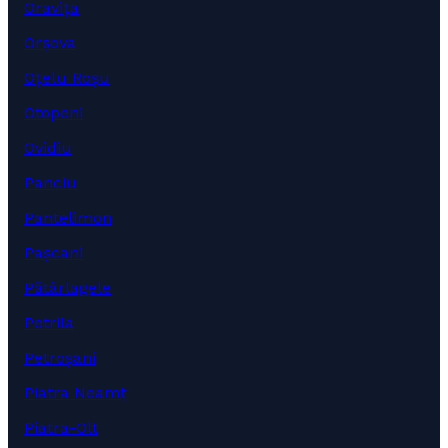
Oravița
Orșova
Oțelu Roșu
Otopeni
Ovidiu
Panciu
Pantelimon
Pașcani
Pătârlagele
Petrila
Petroșani
Piatra Neamț
Piatra-Olt