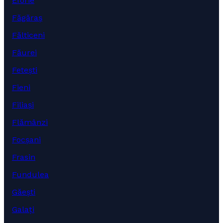
Eforie
Făgăraș
Fălticeni
Făurei
Fetești
Fieni
Filiași
Flămânzi
Focșani
Frasin
Fundulea
Găești
Galați