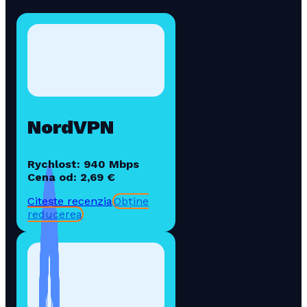
NordVPN
Rychlost: 940 Mbps
Cena od: 2,69 €
Citește recenzia
Obține
reducerea