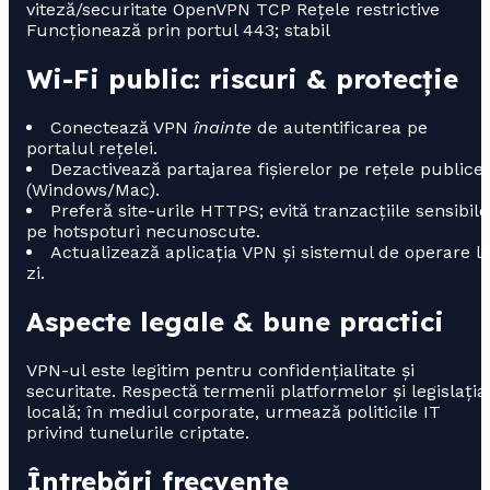
viteză/securitate OpenVPN TCP Rețele restrictive
Funcționează prin portul 443; stabil
Wi-Fi public: riscuri & protecție
Conectează VPN
înainte
de autentificarea pe
portalul rețelei.
Dezactivează partajarea fișierelor pe rețele publice
(Windows/Mac).
Preferă site-urile HTTPS; evită tranzacțiile sensibile
pe hotspoturi necunoscute.
Actualizează aplicația VPN și sistemul de operare l
zi.
Aspecte legale & bune practici
VPN-ul este legitim pentru confidențialitate și
securitate. Respectă termenii platformelor și legislația
locală; în mediul corporate, urmează politicile IT
privind tunelurile criptate.
Întrebări frecvente