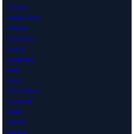
Câmpeni
Câmpia Turzii
Câmpina
Câmpulung
Caracal
Caransebeș
Carei
Cavnic
Cehu Silvaniei
Cernavodă
Chitila
Cisnădie
Cisnădie