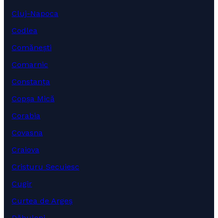
Cluj-Napoca
Codlea
Comănești
Comarnic
Constanța
Copșa Mică
Corabia
Covasna
Craiova
Cristuru Secuiesc
Cugir
Curtea de Argeș
Dăbuleni