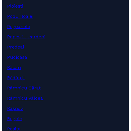
Ploiești
Podu Iloaiei
Pogoanele
Popești-Leordeni
Predeal
Pucioasa
Răcari
Rădăuți
Râmnicu Sărat
Râmnicu Vâlcea
Râșnov
Reghin
Reșița