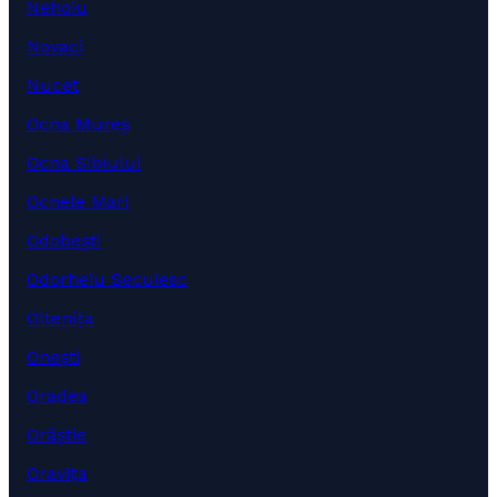
Nehoiu
Novaci
Nucet
Ocna Mureș
Ocna Sibiului
Ocnele Mari
Odobești
Odorheiu Secuiesc
Oltenița
Onești
Oradea
Orăștie
Oravița