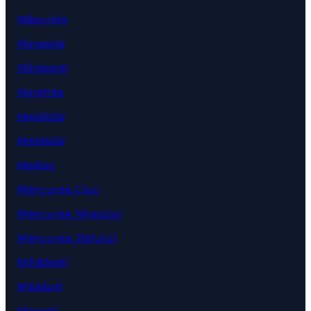
Măgurele
Mangalia
Mărășești
Marghita
Medgidia
Medgidia
Mediaș
Miercurea Ciuc
Miercurea Nirajului
Miercurea Sibiului
Mihăilești
Milișăuți
Mioveni