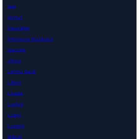
Iași
Iernut
Însurăței
Întorsura Buzăului
Isaccea
Jibou
Lehliu Gară
Liteni
Livada
Luduș
Lugoj
Lupeni
Măcin