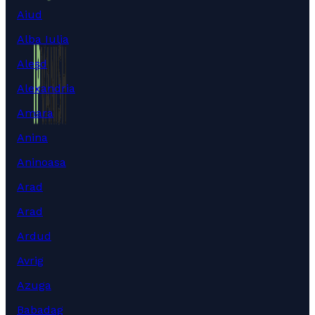
Aiud
Alba Iulia
Aleșd
Alexandria
Amara
Anina
Aninoasa
Arad
Arad
Ardud
Avrig
Azuga
Babadag