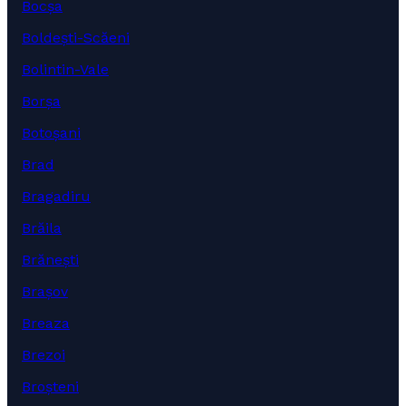
Bocșa
Boldești-Scăeni
Bolintin-Vale
Borșa
Botoșani
Brad
Bragadiru
Brăila
Brănești
Brașov
Breaza
Brezoi
Broșteni