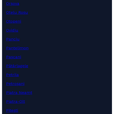
Orșova
Oțelu Roșu
Otopeni
Ovidiu
Panciu
Pantelimon
Pașcani
Pătârlagele
Petrila
Petroșani
Piatra Neamț
Piatra-Olt
Pitești