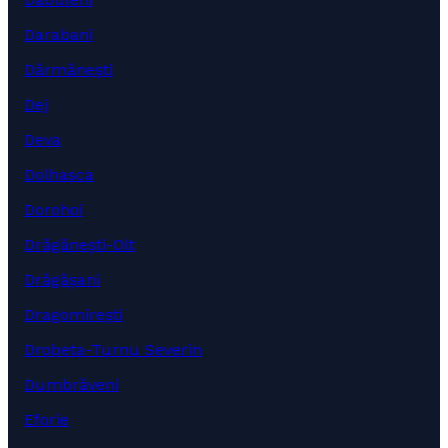
Darabani
Dărmănești
Dej
Deva
Dolhasca
Dorohoi
Drăgănești-Olt
Drăgășani
Dragomirești
Drobeta-Turnu Severin
Dumbrăveni
Eforie