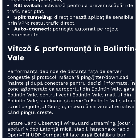
Kill switch:
activează pentru a preveni scăpări de
trafic necriptat.
Split tunneling:
direcționează aplicațiile sensibile
prin VPN; restul trafic direct.
Auto-connect:
pornește automat pe rețele
necunoscute.
Viteză & performanță în Bolintin-
Vale
Performanța depinde de distanța față de server,
congestie și protocol. Măsoară ping/jitter/download
înainte și după conectare pentru decizii informate. În
zone aglomerate ca aeroportul din Bolintin-Vale, gara
Bolintin-Vale, centrul vechi Bolintin-Vale, mall-ul din
Bolintin-Vale, stadioane și arene în Bolintin-Vale, atracți
turistice județul Giurgiu, încearcă servere alternative
când pingul crește.
Setare Când Observații WireGuard Streaming, jocuri,
apeluri video Latență mică, stabil, handshake rapid
OpenVPN UDP Compatibilitate largă Echilibru bun