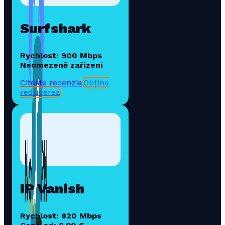
Surfshark
Rychlost: 900 Mbps
Neomezeně zařízení
Citește recenzia
Obține
reducerea
IP Vanish
Rychlost: 820 Mbps