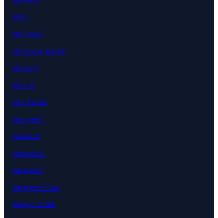
Mizil
Moinești
Moldova Nouă
Moreni
Motru
Murfatlar
Murgeni
Năsăud
Năvodari
Negrești
Negrești-Oaș
Negru Vodă