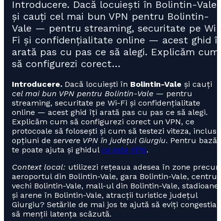
Introducere. Dacă locuiești în Bolintin-Vale
și cauți cel mai bun VPN pentru Bolintin-
Vale — pentru streaming, securitate pe Wi
Fi și confidențialitate online — acest ghid îț
arată pas cu pas ce să alegi. Explicăm cum
să configurezi corect…
Introducere.
Dacă locuiești în
Bolintin-Vale
și cauți
cel mai bun VPN pentru Bolintin-Vale
— pentru
streaming, securitate pe Wi-Fi și confidențialitate
online — acest ghid îți arată pas cu pas ce să alegi.
Explicăm cum să configurezi corect un VPN, ce
protocoale să folosești și cum să testezi viteza, inclusi
opțiuni de
servere VPN în județul Giurgiu
. Pentru bază
te poate ajuta și ghidul
ce este VPN
.
Context local:
utilizezi rețeaua adesea în zone precu
aeroportul din Bolintin-Vale, gara Bolintin-Vale, centrul
vechi Bolintin-Vale, mall-ul din Bolintin-Vale, stadioane
și arene în Bolintin-Vale, atracții turistice județul
Giurgiu? Setările de mai jos te ajută să eviți congestia 
să menții latența scăzută.