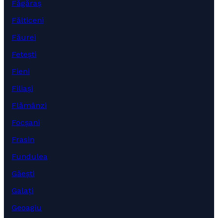
Făgăraș
Fălticeni
Făurei
Fetești
Fieni
Filiași
Flămânzi
Focșani
Frasin
Fundulea
Găești
Galați
Geoagiu