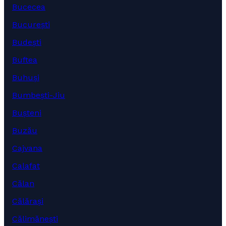
Bucecea
București
Budești
Buftea
Buhuși
Bumbești-Jiu
Bușteni
Buzău
Cajvana
Calafat
Călan
Călărași
Călimănești