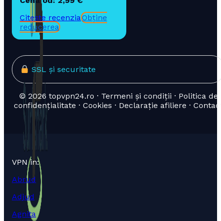
Cena od: 2,99 €
Citește recenzia
Obține
reducerea
SSL și securitate
© 2026 topvpn24.ro · Termeni și condiții · Politica de
confidențialitate · Cookies · Declarație afiliere · Contac
VPN in:
Abrud
Adjud
Agnita