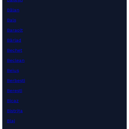
Bălan
Balș
Baraolt
Bârlad
Bechet
Beclean
Beiuș
Berbești
Berești
Bicaz
Bistrița
Blaj