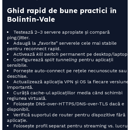
Ghid rapid de bune practici în
Bolintin-Vale
Testează 2–3 servere apropiate și compară
ping/jitter.
Adaugă la „favorite” serverele cele mai stabile
pentru reconnect rapid.
Activează
kill switch
permanent pe desktop/laptop.
Configurează
split tunneling
pentru aplicații
sensibile.
Pornește auto-connect pe rețele necunoscute sau
deschise.
Actualizează aplicația VPN și OS la fiecare versiune
importantă.
Curăță cache-ul aplicațiilor media când schimbi
regiunea virtuală.
Folosește DNS-over-HTTPS/DNS-over-TLS dacă e
disponibil.
Verifică suportul de router pentru dispozitive fără
aplicație.
Folosește profil separat pentru streaming vs. lucru.