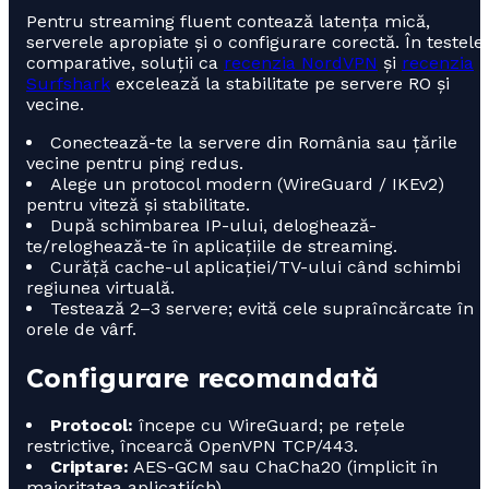
Pentru streaming fluent contează latența mică,
serverele apropiate și o configurare corectă. În testele
comparative, soluții ca
recenzia NordVPN
și
recenzia
Surfshark
excelează la stabilitate pe servere RO și
vecine.
Conectează-te la servere din România sau țările
vecine pentru ping redus.
Alege un protocol modern (WireGuard / IKEv2)
pentru viteză și stabilitate.
După schimbarea IP-ului, deloghează-
te/reloghează-te în aplicațiile de streaming.
Curăță cache-ul aplicației/TV-ului când schimbi
regiunea virtuală.
Testează 2–3 servere; evită cele supraîncărcate în
orele de vârf.
Configurare recomandată
Protocol:
începe cu WireGuard; pe rețele
restrictive, încearcă OpenVPN TCP/443.
Criptare:
AES-GCM sau ChaCha20 (implicit în
majoritatea aplicațiích).