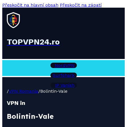
Přeskočit na hlavní obsah
Přeskočit na zápatí
TOPVPN24.ro
Recenzii VPN:
NordVPN
Surfshark
IP Vanish
/
VPN Romania
/
Bolintin-Vale
VPN în
Bolintin-Vale