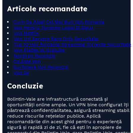
Articole recomandate
Cum Sa Alegi Cel Mai Bun Vpn Romania
Vpn Pentru Torrente Legal Si Sigur
Vpn Netflix
Vpn Uri Servere Ram Only Securitate
Top 10 Vpn Romania Streaming Torrente Securitate
Vpn Platite Vs Gratuite
Nordvpn Recenzie
Ce Este Vpn
Surfshark Vpn Recenzie
Vpn 5g
Concluzie
Bolintin-Vale are infrastructură conectată și
oportunități online ample. Un VPN bine configurat îți
păstrează confidențialitatea, asigură streaming stabil ș
reduce riscurile rețelelor publice. Aplică
recomandările din acest ghid pentru o experiență
sigură și rapidă zi de zi, fie că ești în apropiere de
aeroportul din Bolintin-Vale, gara Bolintin-Vale, centrul