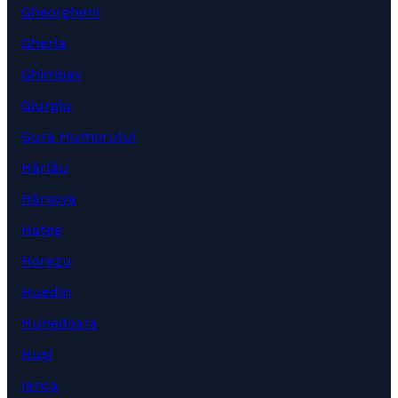
Gheorgheni
Gherla
Ghimbav
Giurgiu
Gura Humorului
Hârlău
Hârșova
Hațeg
Horezu
Huedin
Hunedoara
Huşi
Ianca