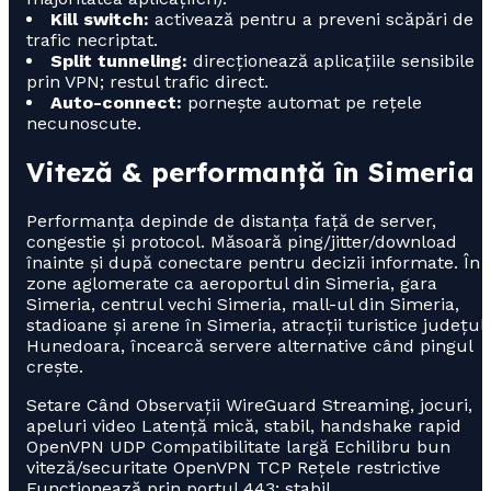
Kill switch:
activează pentru a preveni scăpări de
trafic necriptat.
Split tunneling:
direcționează aplicațiile sensibile
prin VPN; restul trafic direct.
Auto-connect:
pornește automat pe rețele
necunoscute.
Viteză & performanță în Simeria
Performanța depinde de distanța față de server,
congestie și protocol. Măsoară ping/jitter/download
înainte și după conectare pentru decizii informate. În
zone aglomerate ca aeroportul din Simeria, gara
Simeria, centrul vechi Simeria, mall-ul din Simeria,
stadioane și arene în Simeria, atracții turistice județul
Hunedoara, încearcă servere alternative când pingul
crește.
Setare Când Observații WireGuard Streaming, jocuri,
apeluri video Latență mică, stabil, handshake rapid
OpenVPN UDP Compatibilitate largă Echilibru bun
viteză/securitate OpenVPN TCP Rețele restrictive
Funcționează prin portul 443; stabil