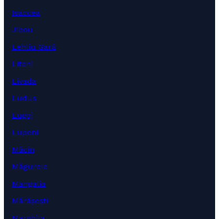
Isaccea
Jibou
Lehliu Gară
Liteni
Livada
Luduș
Lugoj
Lupeni
Măcin
Măgurele
Mangalia
Mărășești
Marghita