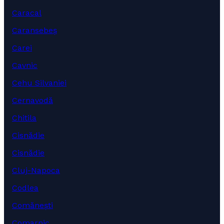
Caracal
Caransebeș
Carei
Cavnic
Cehu Silvaniei
Cernavodă
Chitila
Cisnădie
Cisnădie
Cluj-Napoca
Codlea
Comănești
Comarnic