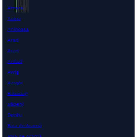
Amara
Anina
Aninoasa
Arad
Arad
Ardud
Avrig
Azuga
Babadag
Băbeni
Bacău
Baia de Aramă
Baia de Aramă