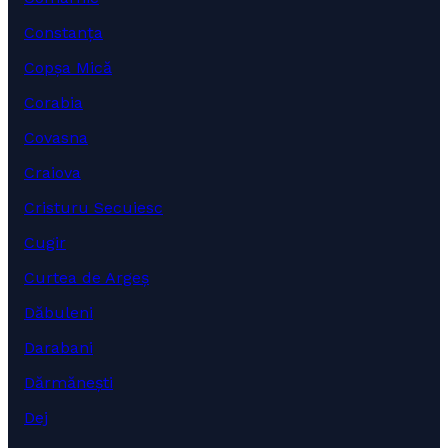
Constanța
Copșa Mică
Corabia
Covasna
Craiova
Cristuru Secuiesc
Cugir
Curtea de Argeș
Dăbuleni
Darabani
Dărmănești
Dej