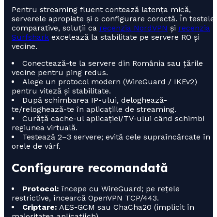
Pentru streaming fluent contează latența mică,
serverele apropiate și o configurare corectă. În testele
comparative, soluții ca
recenzia NordVPN
și
recenzia
Surfshark
excelează la stabilitate pe servere RO și
vecine.
Conectează-te la servere din România sau țările
vecine pentru ping redus.
Alege un protocol modern (WireGuard / IKEv2)
pentru viteză și stabilitate.
După schimbarea IP-ului, deloghează-
te/reloghează-te în aplicațiile de streaming.
Curăță cache-ul aplicației/TV-ului când schimbi
regiunea virtuală.
Testează 2–3 servere; evită cele supraîncărcate în
orele de vârf.
Configurare recomandată
Protocol:
începe cu WireGuard; pe rețele
restrictive, încearcă OpenVPN TCP/443.
Criptare:
AES-GCM sau ChaCha20 (implicit în
majoritatea aplicațiích).