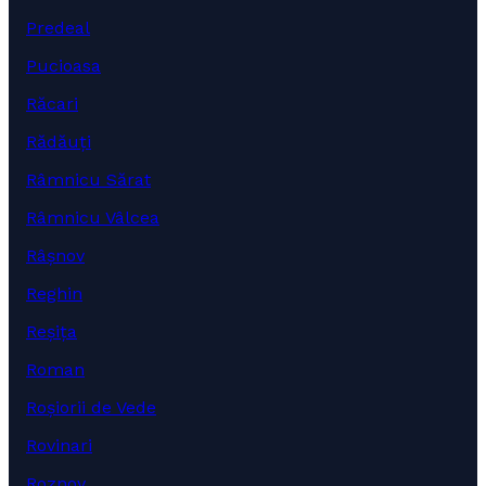
Predeal
Pucioasa
Răcari
Rădăuți
Râmnicu Sărat
Râmnicu Vâlcea
Râșnov
Reghin
Reșița
Roman
Roșiorii de Vede
Rovinari
Roznov