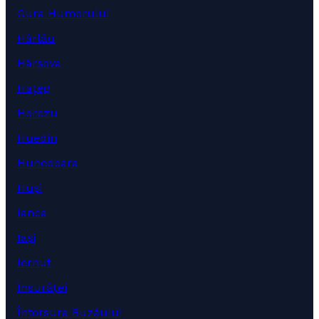
Gura Humorului
Hârlău
Hârșova
Hațeg
Horezu
Huedin
Hunedoara
Huşi
Ianca
Iași
Iernut
Însurăței
Întorsura Buzăului