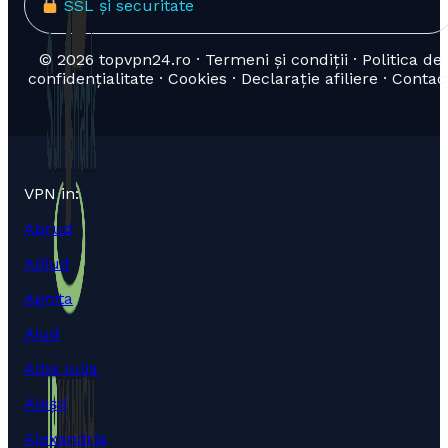
SSL și securitate
© 2026 topvpn24.ro · Termeni și condiții · Politica de
confidențialitate · Cookies · Declarație afiliere · Contac
VPN in:
Abrud
Adjud
Agnita
Aiud
Alba Iulia
Aleșd
Alexandria