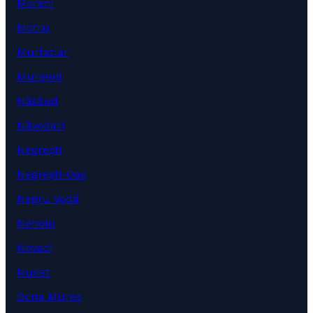
Moreni
Motru
Murfatlar
Murgeni
Năsăud
Năvodari
Negrești
Negrești-Oaș
Negru Vodă
Nehoiu
Novaci
Nucet
Ocna Mureș