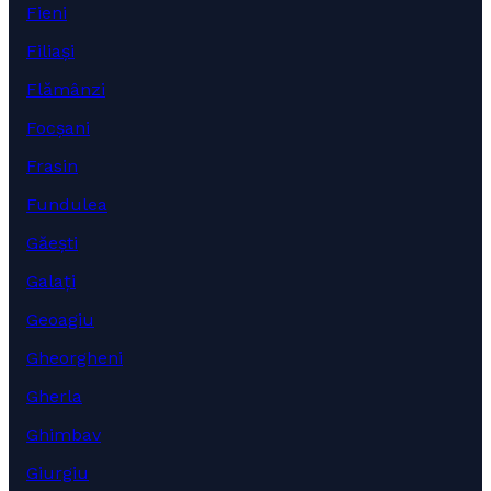
Fieni
Filiași
Flămânzi
Focșani
Frasin
Fundulea
Găești
Galați
Geoagiu
Gheorgheni
Gherla
Ghimbav
Giurgiu