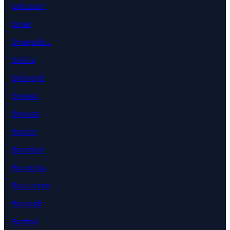
Botoșani
Brad
Bragadiru
Brăila
Brănești
Brașov
Breaza
Brezoi
Broșteni
Bucecea
București
Budești
Buftea