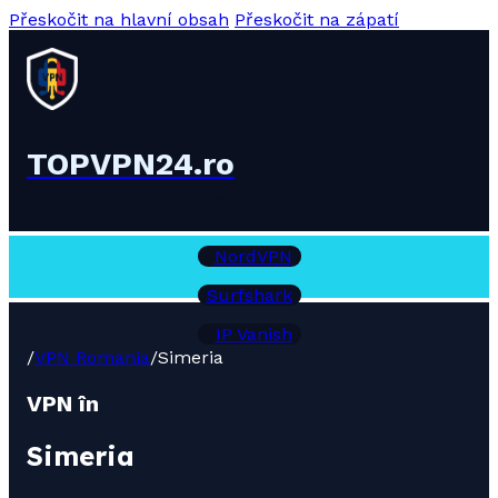
Přeskočit na hlavní obsah
Přeskočit na zápatí
TOPVPN24.ro
Recenzii VPN:
NordVPN
Surfshark
IP Vanish
/
VPN Romania
/
Simeria
VPN în
Simeria