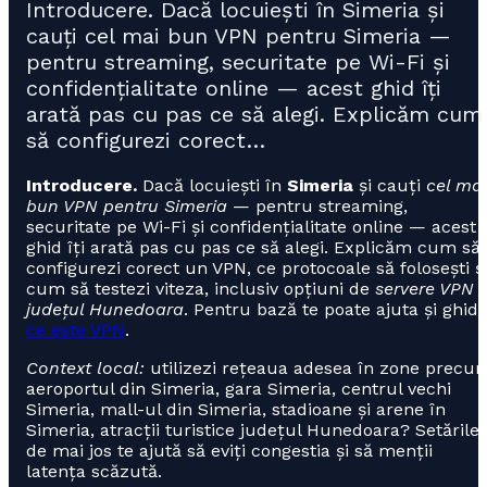
Introducere. Dacă locuiești în Simeria și
cauți cel mai bun VPN pentru Simeria —
pentru streaming, securitate pe Wi-Fi și
confidențialitate online — acest ghid îți
arată pas cu pas ce să alegi. Explicăm cum
să configurezi corect…
Introducere.
Dacă locuiești în
Simeria
și cauți
cel mai
bun VPN pentru Simeria
— pentru streaming,
securitate pe Wi-Fi și confidențialitate online — acest
ghid îți arată pas cu pas ce să alegi. Explicăm cum să
configurezi corect un VPN, ce protocoale să folosești ș
cum să testezi viteza, inclusiv opțiuni de
servere VPN î
județul Hunedoara
. Pentru bază te poate ajuta și ghidu
ce este VPN
.
Context local:
utilizezi rețeaua adesea în zone precu
aeroportul din Simeria, gara Simeria, centrul vechi
Simeria, mall-ul din Simeria, stadioane și arene în
Simeria, atracții turistice județul Hunedoara? Setările
de mai jos te ajută să eviți congestia și să menții
latența scăzută.