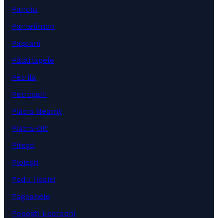
Panciu
Pantelimon
Pașcani
Pătârlagele
Petrila
Petroșani
Piatra Neamț
Piatra-Olt
Pitești
Ploiești
Podu Iloaiei
Pogoanele
Popești-Leordeni