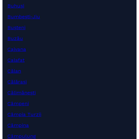
Buhuși
Bumbești-Jiu
Bușteni
Buzău
Cajvana
Calafat
Călan
Călărași
Călimănești
Câmpeni
Câmpia Turzii
Câmpina
Câmpulung