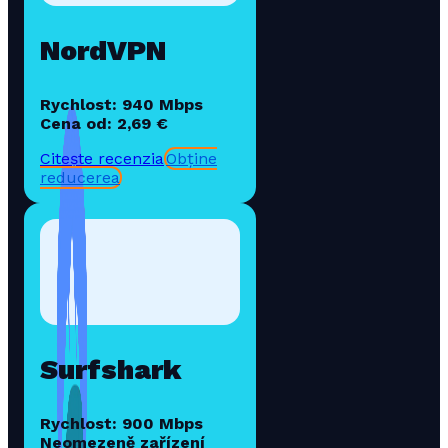
NordVPN
Rychlost: 940 Mbps
Cena od: 2,69 €
Citește recenzia
Obține
reducerea
Surfshark
Rychlost: 900 Mbps
Neomezeně zařízení