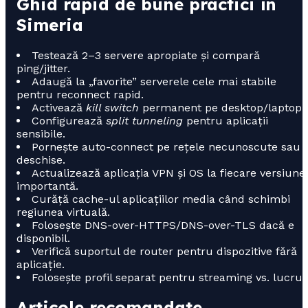
Ghid rapid de bune practici în
Simeria
Testează 2–3 servere apropiate și compară
ping/jitter.
Adaugă la „favorite” serverele cele mai stabile
pentru reconnect rapid.
Activează
kill switch
permanent pe desktop/laptop.
Configurează
split tunneling
pentru aplicații
sensibile.
Pornește auto-connect pe rețele necunoscute sau
deschise.
Actualizează aplicația VPN și OS la fiecare versiune
importantă.
Curăță cache-ul aplicațiilor media când schimbi
regiunea virtuală.
Folosește DNS-over-HTTPS/DNS-over-TLS dacă e
disponibil.
Verifică suportul de router pentru dispozitive fără
aplicație.
Folosește profil separat pentru streaming vs. lucru.
Articole recomandate