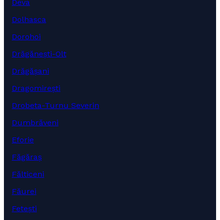
Deva
Dolhasca
Dorohoi
Drăgănești-Olt
Drăgășani
Dragomirești
Drobeta-Turnu Severin
Dumbrăveni
Eforie
Făgăraș
Fălticeni
Făurei
Fetești