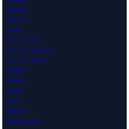
Medgidia
Medgidia
Mediaș
Miercurea Ciuc
Miercurea Nirajului
Miercurea Sibiului
Mihăilești
Milișăuți
Mioveni
Mizil
Moinești
Moldova Nouă