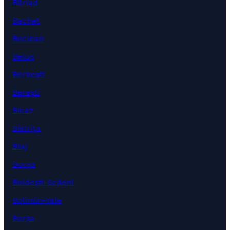
Bârlad
Bechet
Beclean
Beiuș
Berbești
Berești
Bicaz
Bistrița
Blaj
Bocșa
Boldești-Scăeni
Bolintin-Vale
Borșa