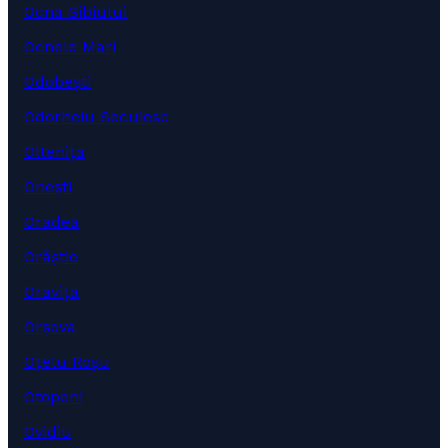
Ocna Sibiului
Ocnele Mari
Odobești
Odorheiu Secuiesc
Oltenița
Onești
Oradea
Orăștie
Oravița
Orșova
Oțelu Roșu
Otopeni
Ovidiu