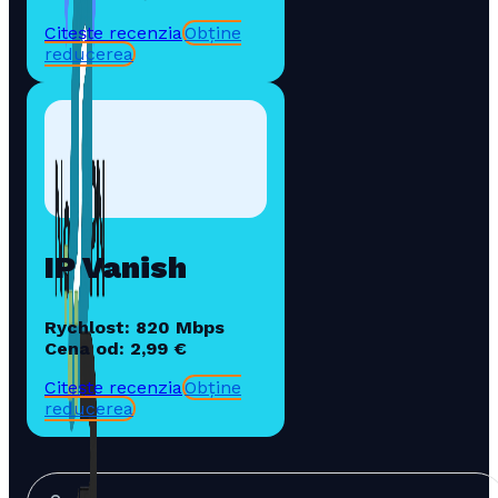
Citește recenzia
Obține
reducerea
IP Vanish
Rychlost: 820 Mbps
Cena od: 2,99 €
Citește recenzia
Obține
reducerea