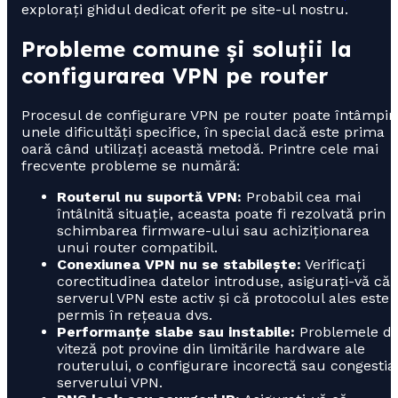
explorați ghidul dedicat oferit pe site-ul nostru.
Probleme comune și soluții la
configurarea VPN pe router
Procesul de configurare VPN pe router poate întâmpin
unele dificultăți specifice, în special dacă este prima
oară când utilizați această metodă. Printre cele mai
frecvente probleme se numără:
Routerul nu suportă VPN:
Probabil cea mai
întâlnită situație, aceasta poate fi rezolvată prin
schimbarea firmware-ului sau achiziționarea
unui router compatibil.
Conexiunea VPN nu se stabilește:
Verificați
corectitudinea datelor introduse, asigurați-vă că
serverul VPN este activ și că protocolul ales este
permis în rețeaua dvs.
Performanțe slabe sau instabile:
Problemele d
viteză pot provine din limitările hardware ale
routerului, o configurare incorectă sau congestia
serverului VPN.