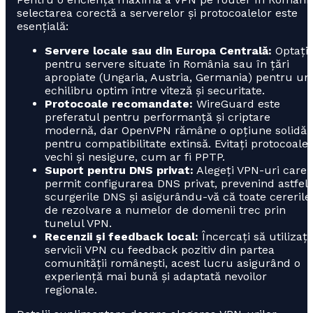
selectarea corectă a serverelor și protocoalelor este
esențială:
Servere locale sau din Europa Centrală:
Optați
pentru servere situate în România sau în țări
apropiate (Ungaria, Austria, Germania) pentru un
echilibru optim între viteză și securitate.
Protocoale recomandate:
WireGuard este
preferatul pentru performanță și criptare
modernă, dar OpenVPN rămâne o opțiune solidă
pentru compatibilitate extinsă. Evitați protocoale
vechi și nesigure, cum ar fi PPTP.
Suport pentru DNS privat:
Alegeți VPN-uri care
permit configurarea DNS privat, prevenind astfel
scurgerile DNS și asigurându-vă că toate cererile
de rezolvare a numelor de domenii trec prin
tunelul VPN.
Recenzii și feedback local:
Încercați să utilizați
servicii VPN cu feedback pozitiv din partea
comunității românești, acest lucru asigurând o
experiență mai bună și adaptată nevoilor
regionale.