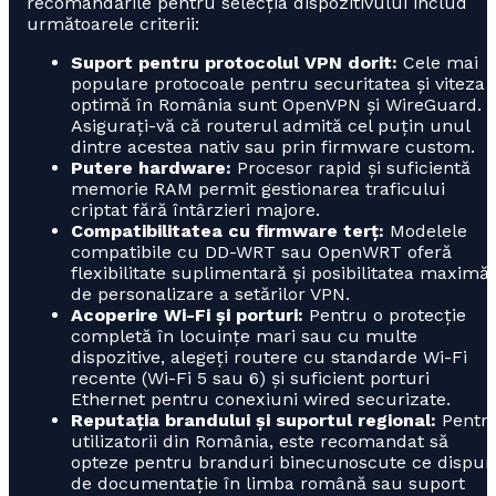
recomandările pentru selecția dispozitivului includ
următoarele criterii:
Suport pentru protocolul VPN dorit:
Cele mai
populare protocoale pentru securitatea și viteza
optimă în România sunt OpenVPN și WireGuard.
Asigurați-vă că routerul admită cel puțin unul
dintre acestea nativ sau prin firmware custom.
Putere hardware:
Procesor rapid și suficientă
memorie RAM permit gestionarea traficului
criptat fără întârzieri majore.
Compatibilitatea cu firmware terț:
Modelele
compatibile cu DD-WRT sau OpenWRT oferă
flexibilitate suplimentară și posibilitatea maximă
de personalizare a setărilor VPN.
Acoperire Wi-Fi și porturi:
Pentru o protecție
completă în locuințe mari sau cu multe
dispozitive, alegeți routere cu standarde Wi-Fi
recente (Wi-Fi 5 sau 6) și suficient porturi
Ethernet pentru conexiuni wired securizate.
Reputația brandului și suportul regional:
Pentr
utilizatorii din România, este recomandat să
opteze pentru branduri binecunoscute ce dispun
de documentație în limba română sau suport