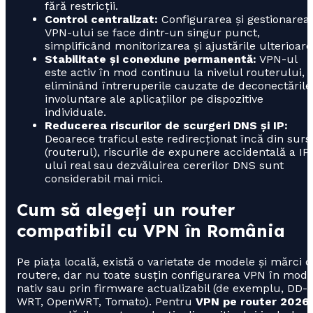
fără restricții.
Control centralizat:
Configurarea și gestionarea
VPN-ului se face dintr-un singur punct,
simplificând monitorizarea și ajustările ulterioare
Stabilitate și conexiune permanentă:
VPN-ul
este activ în mod continuu la nivelul routerului,
eliminând întreruperile cauzate de deconectările
involuntare ale aplicațiilor pe dispozitive
individuale.
Reducerea riscurilor de scurgeri DNS și IP:
Deoarece traficul este redirecționat încă din surs
(routerul), riscurile de expunere accidentală a IP
ului real sau dezvăluirea cererilor DNS sunt
considerabil mai mici.
Cum să alegeți un router
compatibil cu VPN în România
Pe piața locală, există o varietate de modele și mărci 
routere, dar nu toate susțin configurarea VPN în mod
nativ sau prin firmware actualizabil (de exemplu, DD-
WRT, OpenWRT, Tomato). Pentru
VPN pe router 2026
,