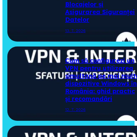
Blocajelor și
Asigurarea Siguranței
Datelor
13. 7. 2026
Cum să configurezi un
VPN pentru utilizarea
simultană pe mai mult
dispozitive Windows în
România: ghid practic
și recomandări
12. 7. 2026