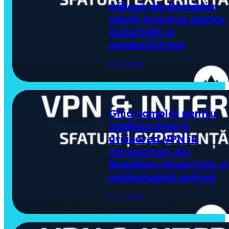
mijlocii din România:
soluții practice pentru
securitate și
productivitate
16. 7. 2026
Ghid complet pentru
configurarea și
utilizarea VPN în
aeroporturi din
România: Securitate și
performanță optimă
15. 7. 2026