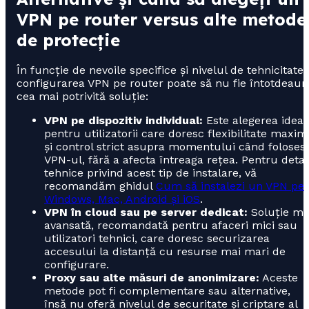
VPN pe router versus alte metode
de protecție
În funcție de nevoile specifice și nivelul de tehnicitate,
configurarea VPN pe router poate să nu fie întotdeaun
cea mai potrivită soluție:
VPN pe dispozitiv individual:
Este alegerea ideal
pentru utilizatorii care doresc flexibilitate maxim
și control strict asupra momentului când foloses
VPN-ul, fără a afecta întreaga rețea. Pentru detali
tehnice privind acest tip de instalare, vă
recomandăm ghidul
Cum să instalezi un VPN pe
Windows, Mac, Android și iOS
.
VPN în cloud sau pe server dedicat:
Soluție ma
avansată, recomandată pentru afaceri mici sau
utilizatori tehnici, care doresc securizarea
accesului la distanță cu resurse mai mari de
configurare.
Proxy sau alte măsuri de anonimizare:
Aceste
metode pot fi complementare sau alternative,
însă nu oferă nivelul de securitate și criptare al