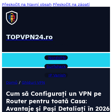
Přeskočit na hlavní obsah
Přeskočit na zápatí
TOPVPN24.ro
Recenzii VPN:
NordVPN
Surfshark
IP Vanish
Domů
/
Ghiduri VPN
Cum să Configurați un VPN pe
Router pentru toată Casa:
Avantaje și Pași Detaliați în 2026