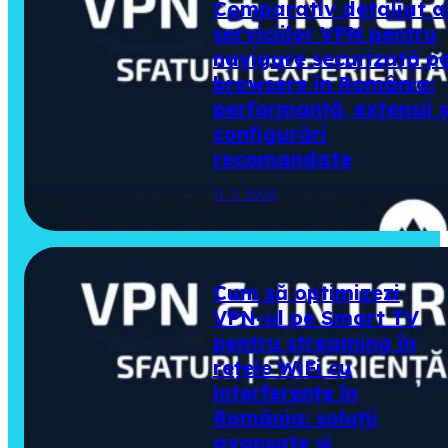
Comparativ detaliat a
serviciilor VPN pentru
navigare securizată p
browsere în România:
performanță, extensii ș
configurări
recomandate
11. 7. 2026
Cum să optimizezi
VPN-ul pe Smart TV
pentru streaming în
rețele WiFi cu
interferențe în
România: soluții
avansate și