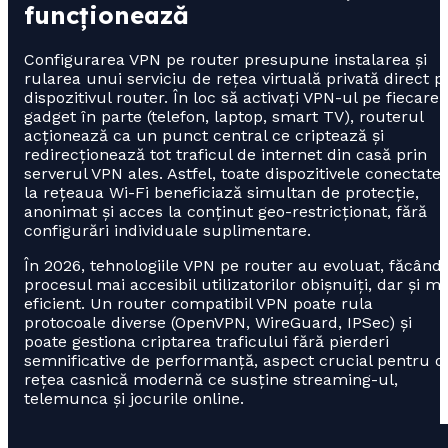
funcționează
Configurarea VPN pe router presupune instalarea și
rularea unui serviciu de rețea virtuală privată direct p
dispozitivul router. În loc să activați VPN-ul pe fiecare
gadget în parte (telefon, laptop, smart TV), routerul
acționează ca un punct central ce criptează și
redirecționează tot traficul de internet din casă prin
serverul VPN ales. Astfel, toate dispozitivele conectate
la rețeaua Wi-Fi beneficiază simultan de protecție,
anonimat și acces la conținut geo-restricționat, fără
configurări individuale suplimentare.
În 2026, tehnologiile VPN pe router au evoluat, făcând
procesul mai accesibil utilizatorilor obișnuiți, dar și ma
eficient. Un router compatibil VPN poate rula
protocoale diverse (OpenVPN, WireGuard, IPSec) și
poate gestiona criptarea traficului fără pierderi
semnificative de performanță, aspect crucial pentru o
rețea casnică modernă ce susține streaming-ul,
telemunca și jocurile online.