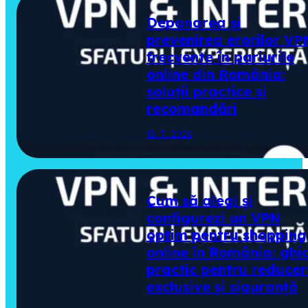
Depanarea și
prevenirea erorilor VP
frecvente în pariurile
online din România:
soluții practice și
recomandări
15. 7. 2026
Cum să alegi și
configurezi un VPN
optim pentru shopping
online în România: ghi
practic pentru reducer
exclusive și siguranță