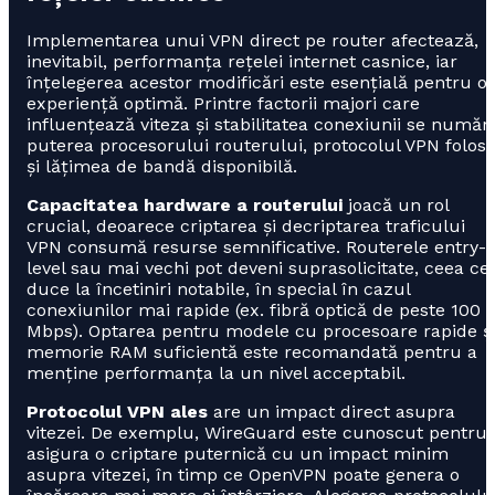
Implementarea unui VPN direct pe router afectează,
inevitabil, performanța rețelei internet casnice, iar
înțelegerea acestor modificări este esențială pentru o
experiență optimă. Printre factorii majori care
influențează viteza și stabilitatea conexiunii se număr
puterea procesorului routerului, protocolul VPN folosi
și lățimea de bandă disponibilă.
Capacitatea hardware a routerului
joacă un rol
crucial, deoarece criptarea și decriptarea traficului
VPN consumă resurse semnificative. Routerele entry-
level sau mai vechi pot deveni suprasolicitate, ceea ce
duce la încetiniri notabile, în special în cazul
conexiunilor mai rapide (ex. fibră optică de peste 100
Mbps). Optarea pentru modele cu procesoare rapide ș
memorie RAM suficientă este recomandată pentru a
menține performanța la un nivel acceptabil.
Protocolul VPN ales
are un impact direct asupra
vitezei. De exemplu, WireGuard este cunoscut pentru 
asigura o criptare puternică cu un impact minim
asupra vitezei, în timp ce OpenVPN poate genera o