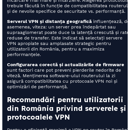
încărcare mai mare și întârziere. Alegerea protocolulu
trebuie făcută în funcție de compatibilitatea routerulu
și de nevoile specifice de securitate vs. performanță.
Serverul VPN și distanța geografică
influențează, de
asemenea, viteza: un server prea îndepărtat sau
supraaglomerat poate duce la latență crescută și rate
reduse de transfer. Este indicat să selectați servere
VPN apropiate sau amplasate strategic pentru
utilizatorii din România, pentru a maximiza
performanțele.
Configurarea corectă și actualizările de firmware
sunt factori care pot preveni pierderile nedorite de
viteză. Menținerea software-ului routerului la zi
asigură compatibilitatea cu protocoale VPN noi și
optimizări de performanță.
Recomandări pentru utilizatorii
din România privind serverele și
protocoalele VPN
Pentru o eficiență maximă a VPN pe router în România