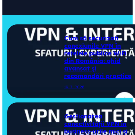
Cum să securizați
conexiunile VPN în
rețelele publice WiFi
din România: ghid
avansat și
recomandări practice
16. 7. 2026
Gestionarea
conectivității VPN în
business-urile mici și