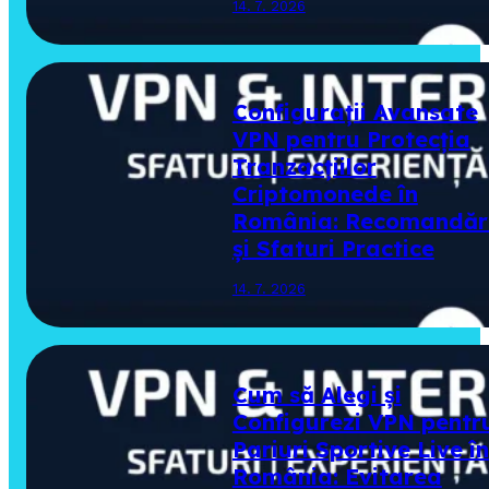
14. 7. 2026
Configurații Avansate
VPN pentru Protecția
Tranzacțiilor
Criptomonede în
România: Recomandăr
și Sfaturi Practice
14. 7. 2026
Cum să Alegi și
Configurezi VPN pentr
Pariuri Sportive Live în
România: Evitarea