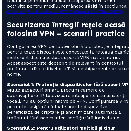
Detalii suplimentare despre alegerea VPN-urilor
potrivite pentru mediul românesc găsiți în secțiunea
Cum alegi cel mai bun VPN în România (Ghid 2025)
.
Securizarea întregii rețele acasă
folosind VPN – scenarii practice
Configurarea VPN pe router oferă o protecție integrată
pentru toate dispozitivele conectate la rețeaua casnică
indiferent dacă acestea suportă VPN nativ sau nu.
Acest aspect este deosebit de relevant în contextul
proliferării dispozitivelor IoT și a echipamentelor smar
home.
Scenariul 1: Protecția dispozitivelor fără suport VP
Multe gadgeturi smart, precum camere de
supraveghere IP, televizoare inteligente sau asistenți
vocali, nu au opțiuni native de VPN. Configurarea VPN
pe router asigură că toate aceste dispozitive
beneficiază de criptare și anonimizare automată a
traficului fără necesitatea configurării individuale.
Scenariul 2: Pentru utilizatori multipli și tipuri