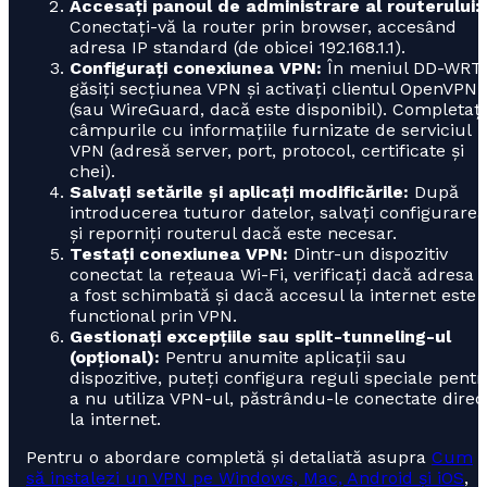
Accesați panoul de administrare al routerului:
Conectați-vă la router prin browser, accesând
adresa IP standard (de obicei 192.168.1.1).
Configurați conexiunea VPN:
În meniul DD-WRT,
găsiți secțiunea VPN și activați clientul OpenVPN
(sau WireGuard, dacă este disponibil). Completați
câmpurile cu informațiile furnizate de serviciul
VPN (adresă server, port, protocol, certificate și
chei).
Salvați setările și aplicați modificările:
După
introducerea tuturor datelor, salvați configurarea
și reporniți routerul dacă este necesar.
Testați conexiunea VPN:
Dintr-un dispozitiv
conectat la rețeaua Wi-Fi, verificați dacă adresa 
a fost schimbată și dacă accesul la internet este
functional prin VPN.
Gestionați excepțiile sau split-tunneling-ul
(opțional):
Pentru anumite aplicații sau
dispozitive, puteți configura reguli speciale pent
a nu utiliza VPN-ul, păstrându-le conectate direc
la internet.
Pentru o abordare completă și detaliată asupra
Cum
să instalezi un VPN pe Windows, Mac, Android și iOS
,