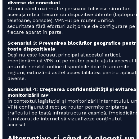
diverse de conexiuni
Atunci când mai multe persoane folosesc simultan
aceeași rețea, fiecare cu dispozitive diferite (laptopuri,
telefoane, console), VPN-ul pe router unifică
securitatea fără eforturi adiționale de configurare pe
fiecare aparat în parte.
Scenariul 3: Prevenirea blocărilor geografice pentr
toate dispozitivele
Deși nu este focusul principal al acestui articol,
menționăm că VPN-ul pe router poate ajuta accesul la
anumite servicii online disponibile doar în anumite
regiuni, extinzând astfel accesibilitatea pentru aplicați
diverse.
Scenariul 4: Creșterea confidențialității și evitarea
monitorizării ISP
În contextul legislației și monitorizării internetului, un
VPN configurat direct pe router permite criptarea
traficului pe toată infrastructura casnică, împiedicând
furnizorul de internet să vizualizeze conținutul
accesat.
Alternative și când să alegeți un