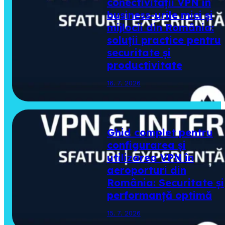
conectivității VPN în
business-urile mici și
mijlocii din România:
soluții practice pentru
securitate și
productivitate
16. 7. 2026
Ghid complet pentru
configurarea și
utilizarea VPN în
aeroporturi din
România: Securitate și
performanță optimă
15. 7. 2026