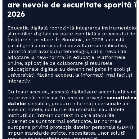
are nevoie de securitate sporită î
2026
Educația digitală reprezintă integrarea instrumentelor
și mediilor digitale ca parte esențială a procesului de
învățare și predare. În România, în 2026, această
paradigmă a cunoscut o dezvoltare semnificativă,
datorită atât avansului tehnologic, cât și nevoii de
adaptare la new-normal în educație. Platformele
online, aplicațiile de colaborare și resursele
educaționale digitale au devenit nelipsite în școli și
universități, făcând accesul la informații mai facil și
interactiv.
Cu toate acestea, această digitalizare accentuată vine
cu provocări serioase în ceea ce privește
securitatea
datelor
sensibile, precum informații personale ale
elevilor, notele, conturile de utilizator sau datele
instituțiilor. Într-un context în care atacurile
cibernetice sunt tot mai sofisticate, iar normele
europene privind protecția datelor personale (GDPR)
impun standarde stricte, necesitatea unor soluții
robuste de securitate este imperativă.