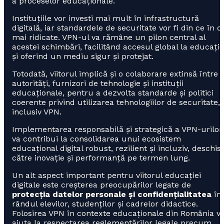
a proceselor educaționale.
Instituțiile vor investi mai mult în infrastructură
digitală, iar standardele de securitate vor fi din ce în c
mai ridicate. VPN-ul va rămâne un pilon central al
acestei schimbări, facilitând accesul global la educație
și oferind un mediu sigur și protejat.
Totodată, viitorul implică și o colaborare extinsă între
autorități, furnizori de tehnologie și instituții
educaționale, pentru a dezvolta standarde și politici
coerente privind utilizarea tehnologiilor de securitate,
inclusiv VPN.
Implementarea responsabilă și strategică a VPN-urilor
va contribui la consolidarea unui ecosistem
educațional digital robust, rezilient și incluziv, deschis
către inovație și performanță pe termen lung.
Un alt aspect important pentru viitorul educației
digitale este creșterea preocupărilor legate de
protecția datelor personale și confidențialitatea
în
rândul elevilor, studenților și cadrelor didactice.
Folosirea VPN în contexte educaționale din România v
ajuta la respectarea reglementărilor legale precum