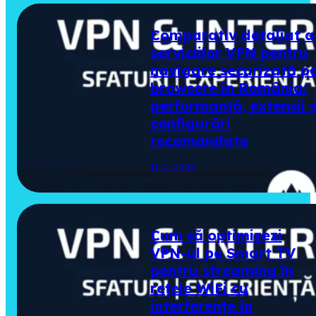
Comparativ detaliat a
serviciilor VPN pentru
navigare securizată p
browsere în România:
performanță, extensii ș
configurări
recomandate
11. 7. 2026
Cum să optimizezi
VPN-ul pe Smart TV
pentru streaming în
rețele WiFi cu
interferențe în