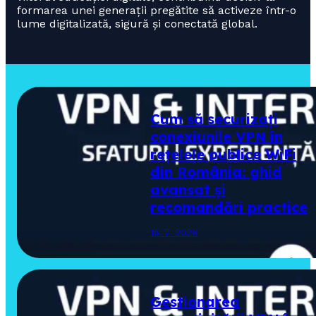
formarea unei generații pregătite să activeze într-o
lume digitalizată, sigură și conectată global.
Cum să securizați
conexiunile VPN în
rețelele publice WiFi
din România: ghid
avansat și
recomandări practice
16. 7. 2026
Gestionarea