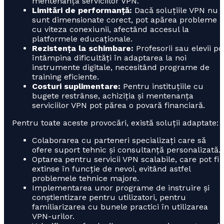
mentenanța serviciilor VPN.
Limitări de performanță:
Dacă soluțiile VPN nu
sunt dimensionate corect, pot apărea probleme
cu viteza conexiunii, afectând accesul la
platformele educaționale.
Rezistența la schimbare:
Profesorii sau elevii po
întâmpina dificultăți în adaptarea la noi
instrumente digitale, necesitând programe de
training eficiente.
Costuri suplimentare:
Pentru instituțiile cu
bugete restrânse, achiziția și mentenanța
serviciilor VPN pot părea o povară financiară.
Pentru toate aceste provocări, există soluții adaptate:
Colaborarea cu parteneri specializați care să
ofere suport tehnic și consultanță personalizată.
Optarea pentru servicii VPN scalabile, care pot fi
extinse în funcție de nevoi, evitând astfel
problemele tehnice majore.
Implementarea unor programe de instruire și
conștientizare pentru utilizatori, pentru
familiarizarea cu bunele practici în utilizarea
VPN-urilor.