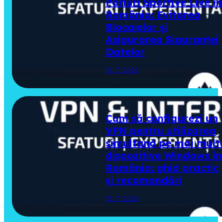
Pariuri Sportive Live în
România: Evitarea
Blocajelor și
Asigurarea Siguranței
Datelor
13. 7. 2026
Cum să configurezi un
VPN pentru utilizarea
simultană pe mai mult
dispozitive Windows în
România: ghid practic
și recomandări
12. 7. 2026