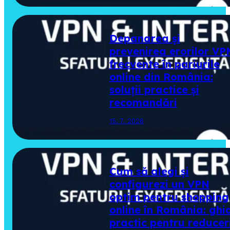
Depanarea și
prevenirea erorilor VP
frecvente în pariurile
online din România:
soluții practice și
recomandări
15. 7. 2026
Cum să alegi și
configurezi un VPN
optim pentru shopping
online în România: ghi
practic pentru reducer