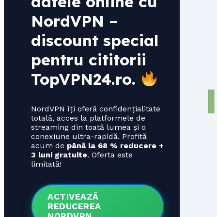
datele online cu
NordVPN –
discount special
pentru cititorii
TopVPN24.ro
.
NordVPN îți oferă confidențialitate
totală, acces la platformele de
streaming din toată lumea și o
conexiune ultra-rapidă. Profită
acum de
până la 68 % reducere +
3 luni gratuite
. Oferta este
limitată!
ACTIVEAZĂ
REDUCEREA
NORDVPN