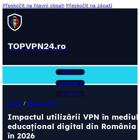
Přeskočit na hlavní obsah
Přeskočit na zápatí
TOPVPN24.ro
Recenzii VPN:
NordVPN
Surfshark
IP Vanish
Domů
/
Ghiduri VPN
Impactul utilizării VPN în mediul
educațional digital din România
în 2026