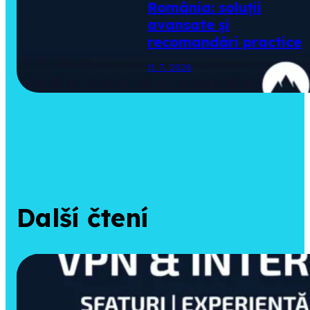
România: soluții
avansate și
recomandări practice
11. 7. 2026
Další čtení