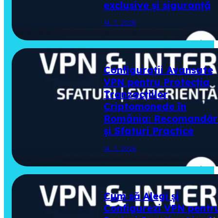
exclusive și siguranță
14. 7. 2026
Configurații Avansate
VPN pentru Protecția
Tranzacțiilor
Criptomonede în
România: Recomandăr
și Sfaturi Practice
14. 7. 2026
Cum să Alegi și
Configurezi VPN pentr