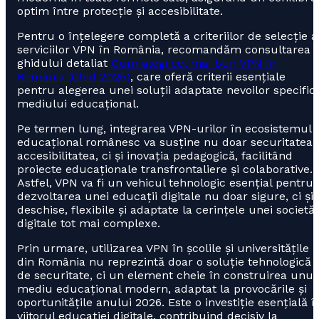
optim între protecție și accesibilitate.
Pentru o înțelegere completă a criteriilor de selecție a
serviciilor VPN în România, recomandăm consultarea
ghidului detaliat
Cum alegi cel mai bun VPN în
România (Ghid 2025)
, care oferă criterii esențiale
pentru alegerea unei soluții adaptate nevoilor specific
mediului educațional.
Pe termen lung, integrarea VPN-urilor în ecosistemul
educațional românesc va susține nu doar securitatea ș
accesibilitatea, ci și inovația pedagogică, facilitând
proiecte educaționale transfrontaliere și colaborative.
Astfel, VPN va fi un vehicul tehnologic esențial pentru
dezvoltarea unei educații digitale nu doar sigure, ci și
deschise, flexibile și adaptate la cerințele unei societăț
digitale tot mai complexe.
Prin urmare, utilizarea VPN în școlile și universitățile
din România nu reprezintă doar o soluție tehnologică
de securitate, ci un element cheie în construirea unui
mediu educațional modern, adaptat la provocările și
oportunitățile anului 2026. Este o investiție esențială î
viitorul educației digitale, contribuind decisiv la