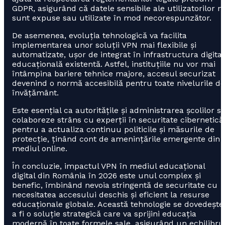
GDPR, asigurând că datele sensibile ale utilizatorilor n
sunt expuse sau utilizate în mod necorespunzător.
De asemenea, evoluția tehnologică va facilita
implementarea unor soluții VPN mai flexibile și
automatizate, ușor de integrat în infrastructura digita
educațională existentă. Astfel, instituțiile nu vor mai
întâmpina bariere tehnice majore, accesul securizat
devenind o normă accesibilă pentru toate nivelurile de
învățământ.
Este esențial ca autoritățile și administrarea școlilor s
colaboreze strâns cu experții în securitate cibernetică
pentru a actualiza continuu politicile și măsurile de
protecție, ținând cont de amenințările emergente din
mediul online.
În concluzie, impactul VPN în mediul educațional
digital din România în 2026 este unul complex și
benefic, îmbinând nevoia stringentă de securitate cu
necesitatea accesului deschis și eficient la resurse
educaționale globale. Această tehnologie se dovedește
a fi o soluție strategică care va sprijini educația
modernă în toate formele sale, asigurând un echilibru