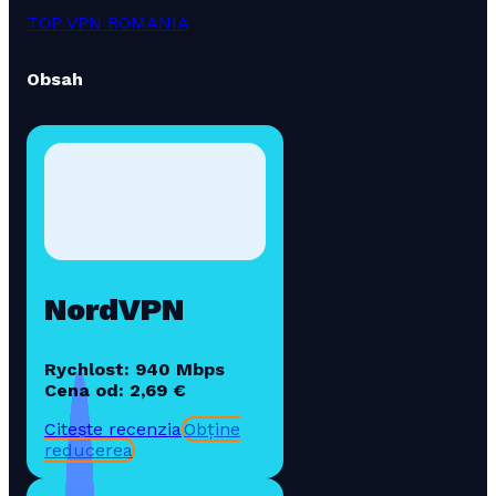
TOP VPN ROMANIA
Obsah
NordVPN
Rychlost: 940 Mbps
Cena od: 2,69 €
Citește recenzia
Obține
reducerea