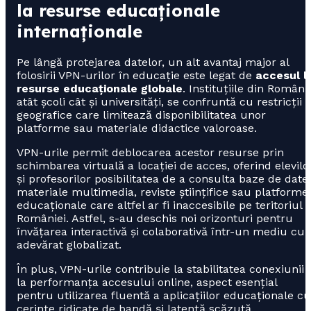
la resurse educaționale
internaționale
Pe lângă protejarea datelor, un alt avantaj major al
folosirii VPN-urilor în educație este legat de
accesul l
resurse educaționale globale
. Instituțiile din Români
atât școli cât și universități, se confruntă cu restricții
geografice care limitează disponibilitatea unor
platforme sau materiale didactice valoroase.
VPN-urile permit deblocarea acestor resurse prin
schimbarea virtuală a locației de acces, oferind elevilo
și profesorilor posibilitatea de a consulta baze de date,
materiale multimedia, reviste științifice sau platforme
educaționale care altfel ar fi inaccesibile pe teritoriul
României. Astfel, s-au deschis noi orizonturi pentru
învățarea interactivă și colaborativă într-un mediu cu
adevărat globalizat.
În plus, VPN-urile contribuie la stabilitatea conexiunii ș
la performanța accesului online, aspect esențial
pentru utilizarea fluentă a aplicațiilor educaționale cu
cerințe ridicate de bandă și latență scăzută.