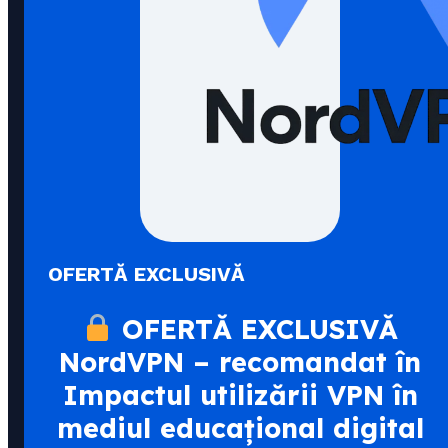
OFERTĂ EXCLUSIVĂ
OFERTĂ EXCLUSIVĂ
NordVPN – recomandat în
Impactul utilizării VPN în
mediul educațional digital