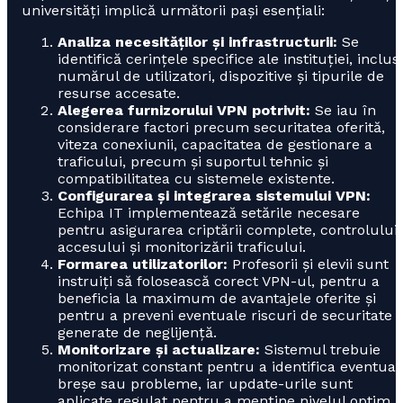
universități implică următorii pași esențiali:
Analiza necesităților și infrastructurii:
Se
identifică cerințele specifice ale instituției, inclus
numărul de utilizatori, dispozitive și tipurile de
resurse accesate.
Alegerea furnizorului VPN potrivit:
Se iau în
considerare factori precum securitatea oferită,
viteza conexiunii, capacitatea de gestionare a
traficului, precum și suportul tehnic și
compatibilitatea cu sistemele existente.
Configurarea și integrarea sistemului VPN:
Echipa IT implementează setările necesare
pentru asigurarea criptării complete, controlului
accesului și monitorizării traficului.
Formarea utilizatorilor:
Profesorii și elevii sunt
instruiți să folosească corect VPN-ul, pentru a
beneficia la maximum de avantajele oferite și
pentru a preveni eventuale riscuri de securitate
generate de neglijență.
Monitorizare și actualizare:
Sistemul trebuie
monitorizat constant pentru a identifica eventual
breșe sau probleme, iar update-urile sunt
aplicate regulat pentru a menține nivelul optim