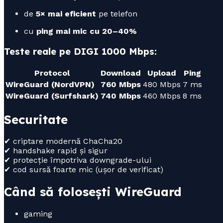
de
5× mai eficient
pe telefon
cu
ping mai mic cu 20–40%
Teste reale pe DIGI 1000 Mbps:
Protocol
Download
Upload
Ping
WireGuard (NordVPN)
760 Mbps
480 Mbps
7 ms
WireGuard (Surfshark)
740 Mbps
460 Mbps
8 ms
Securitate
✔ criptare modernă ChaCha20
✔ handshake rapid și sigur
✔ protecție împotriva downgrade-ului
✔ cod sursă foarte mic (ușor de verificat)
Când să folosești WireGuard
gaming