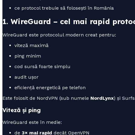
ce protocol trebuie să folosești în România
1. WireGuard – cel mai rapid proto
WireGuard este protocolul modern creat pentru:
viteză maximă
ping minim
cod sursă foarte simplu
audit ușor
eficiență energetică pe telefon
Este folosit de NordVPN (sub numele
NordLynx
) și Surf
Viteză și ping
WireGuard este în medie:
de
3× mai rapid
decât OpenVPN