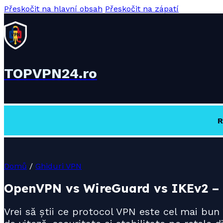
Přeskočit na hlavní obsah
Přeskočit na zápatí
TOPVPN24.ro
R
Domů
/
Ghiduri VPN
OpenVPN vs WireGuard vs IKEv2 – C
Vrei să știi ce protocol VPN este cel mai bu