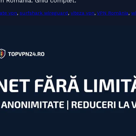
 din România. Ghid complet.
tate vpn
,
surfshark wireguard
,
viteza vpn
,
VPN România
,
w