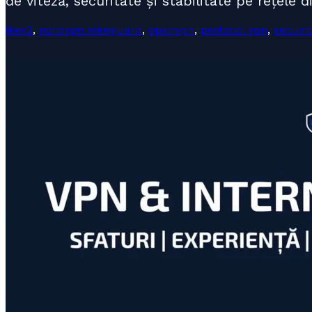
de viteză, securitate și stabilitate pe rețele
ikev2
,
nordvpn wireguard
,
openvpn
,
protocol vpn
,
securi