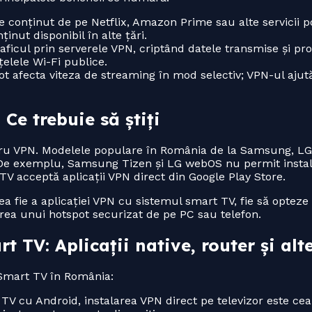
 conținut de pe Netflix, Amazon Prime sau alte servicii poa
nut disponibil în alte țări.
raficul prin serverele VPN, criptând datele transmise și pr
țelele Wi-Fi publice.
pot afecta viteza de streaming în mod selectiv; VPN-ul ajută
Ce trebuie să știți
ntru VPN. Modelele populare în România de la Samsung, LG
tiv. De exemplu, Samsung Tizen și LG webOS nu permit instal
 TV acceptă aplicații VPN direct din Google Play Store.
tea fie a aplicației VPN cu sistemul smart TV, fie să opteze
ea unui hotspot securizat de pe PC sau telefon.
TV: Aplicații native, router și alte
 Smart TV în România:
 TV cu Android, instalarea VPN direct pe televizor este c