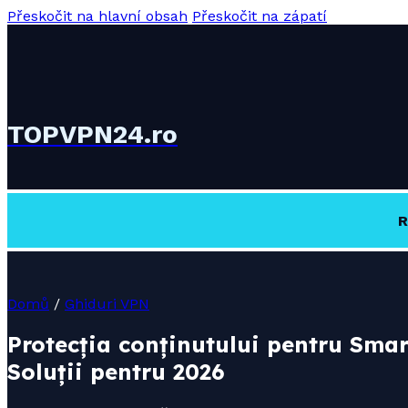
Přeskočit na hlavní obsah
Přeskočit na zápatí
TOPVPN24.ro
R
Domů
/
Ghiduri VPN
Protecția conținutului pentru Smar
Soluții pentru 2026