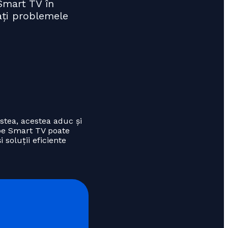
Smart TV în
tați problemele
stea, acestea aduc și
t pe Smart TV poate
 soluții eficiente