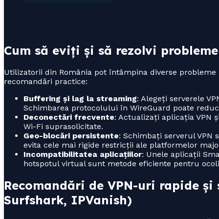
Cum să eviți și să rezolvi probleme
Utilizatorii din România pot întâmpina diverse probleme 
recomandări practice:
Buffering și lag la streaming
: Alegeți serverele V
Schimbarea protocolului în WireGuard poate reduce
Deconectări frecvente
: Actualizați aplicația VPN ș
Wi-Fi suprasolicitate.
Geo-blocări persistente
: Schimbați serverul VPN 
evita cele mai rigide restricții ale platformelor majo
Incompatibilitatea aplicațiilor
: Unele aplicații Sm
hotspotul virtual sunt metode eficiente pentru ocolir
Recomandări de VPN-uri rapide și
Surfshark, IPVanish)