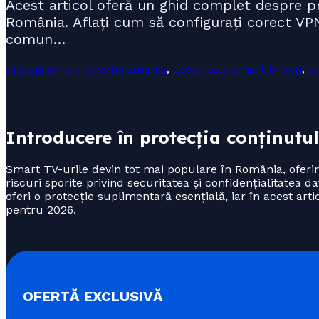
Acest articol oferă un ghid complet despre pr
România. Aflați cum să configurați corect VPN-
comun…
proteja smart tv vpn romania
,
securitate smart tv vpn
,
s
Introducere în protecția conținut
Smart TV-urile devin tot mai populare în România, oferind
riscuri sporite privind securitatea și confidențialitatea
oferi o protecție suplimentară esențială, iar în acest ar
pentru 2026.
OFERTĂ EXCLUSIVĂ