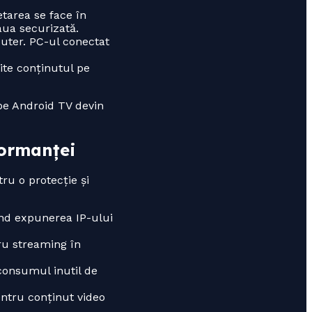
etarea se face în
aua securizată.
outer. PC-ul conectat
ite conținutul pe
e pe Android TV devin
formanței
ru o protecție și
nd expunerea IP-ului
ru streaming în
consumul inutil de
ntru conținut video