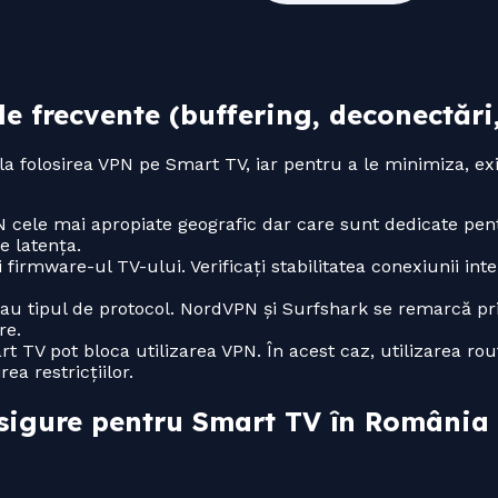
le frecvente (buffering, deconectări
la folosirea VPN pe Smart TV, iar pentru a le minimiza, ex
PN cele mai apropiate geografic dar care sunt dedicate pen
 latența.
i firmware-ul TV-ului. Verificați stabilitatea conexiunii inter
sau tipul de protocol. NordVPN și Surfshark se remarcă pr
re.
art TV pot bloca utilizarea VPN. În acest caz, utilizarea r
ea restricțiilor.
 sigure pentru Smart TV în România