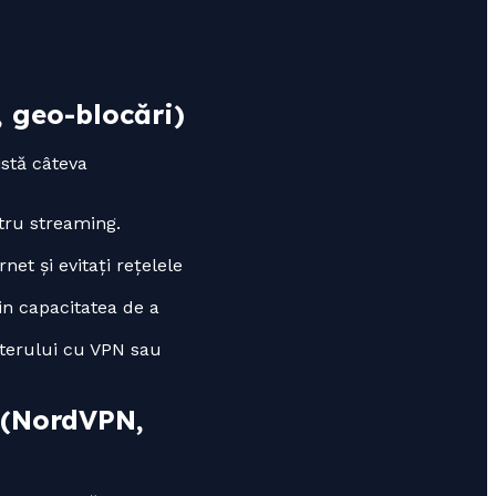
, geo-blocări)
istă câteva
tru streaming.
net și evitați rețelele
in capacitatea de a
outerului cu VPN sau
 (NordVPN,