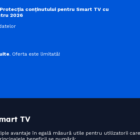
Protecția conținutului pentru Smart TV cu
ntru 2026
datelor
uite
. Oferta este limitată!
Smart TV
le avantaje în egală măsură utile pentru utilizatorii ca
 principalele beneficii se numără: