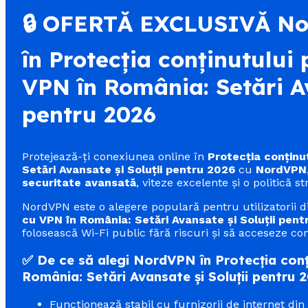
🔒 OFERTĂ EXCLUSIVĂ N
în Protecția conținutului
VPN în România: Setări Av
pentru 2026
Protejează-ți conexiunea online în
Protecția conținu
Setări Avansate și Soluții pentru 2026
cu
NordVPN
securitate avansată
, viteze excelente și o politică st
NordVPN este o alegere populară pentru utilizatorii 
cu VPN în România: Setări Avansate și Soluții pent
folosească Wi-Fi public fără riscuri și să acceseze conț
✅ De ce să alegi NordVPN în Protecția conț
România: Setări Avansate și Soluții pentru 
Funcționează stabil cu furnizorii de internet di