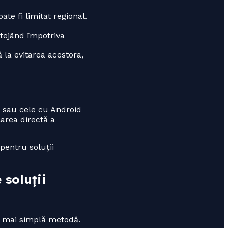
te fi limitat regional.
otejând împotriva
 la evitarea acestora,
 sau cele cu Android
area directă a
 pentru soluții
 soluții
ea mai simplă metodă.