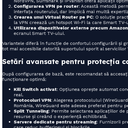
NordVPN, Surfshark și IPVanish oferă aplicații optim
Configurarea VPN pe router
: Această metodă permi
interfața routerului, dar implică mai multă expertiz
Crearea unui Virtual Router pe PC
: O soluție pra
la VPN creează un hotspot Wi-Fi la care Smart TV-u
Utilizarea dispozitivelor externe precum Amazon
ecranul Smart TV-ului.
Variantele diferă în funcție de confortul configurării și g
tot mai accesibile datorită suportului sporit al serviciilor
Setări avansate pentru protecția c
După configurarea de bază, este recomandat să accesați 
funcționare optimă:
Kill Switch activat
: Opțiunea oprește automat con
real.
Protocoluri VPN
: Alegerea protocolului (WireGuard
România, WireGuard este adesea preferat pentru p
Split Tunneling
: Permite selectarea aplicațiilor d
resurse și creând o experiență echilibrată.
Servere dedicate pentru streaming
: Furnizorii 
care reduc bufferingul și blocările.