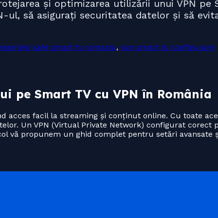
otejarea și optimizarea utilizării unui VPN pe 
ul, să asigurați securitatea datelor și să evi
treaming safe smart tv romania
,
vpn smart tv configurare
ului pe Smart TV cu VPN în România
 acces facil la streaming și conținut online. Cu toate ace
 datelor. Un VPN (Virtual Private Network) configurat corec
ticol vă propunem un ghid complet pentru setări avansate și