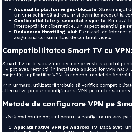
Accesul la platforme geo-blocate
: Streamingul de
Un VPN schimbă adresa IP și permite accesul la conți
Confidențialitate și securitate sporită
: Rutează t
interceptărilor cibernetice, un aspect esențial pe re
Reducerea throttling-ului
: Furnizorii de internet 
asigurând consum fluid de conținut video.
Compatibilitatea Smart TV cu VPN: 
Smart TV-urile variază în ceea ce privește suportul pe
TV pot avea restricții în instalarea aplicațiilor VPN na
majorității aplicațiilor VPN. În schimb, modelele Android
Prin urmare, utilizatorii trebuie să verifice compatibilita
alternative precum configurarea VPN pe router sau crear
Metode de configurare VPN pe Smart 
Există mai multe opțiuni pentru a configura un VPN pe
Aplicații native VPN pe Android TV
: Dacă aveți un