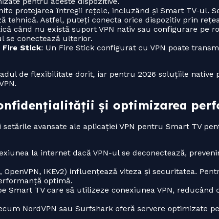
izate pentru aceste dispozitive.
te protejarea întregii rețele, incluzând și Smart TV-ul. S
ă tehnică. Astfel, puteți conecta orice dispozitiv prin rețe
ctică când nu există suport VPN nativ sau configurare pe r
l se conectează ulterior.
 Fire Stick
: Un Fire Stick configurat cu VPN poate transm
radul de flexibilitate dorit, iar pentru 2026 soluțiile nativ
 VPN.
onfidențialității și optimizarea per
setările avansate ale aplicației VPN pentru Smart TV pent
exiunea la internet dacă VPN-ul se deconectează, preveni
, OpenVPN, IKEv2) influențează viteza și securitatea. Pent
erformanță optimă.
e pe Smart TV care să utilizeze conexiunea VPN, reducând 
precum NordVPN sau Surfshark oferă servere optimizate pe