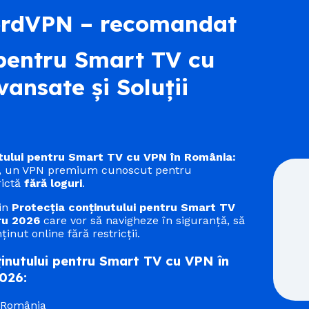
ordVPN – recomandat
 pentru Smart TV cu
ansate și Soluții
tului pentru Smart TV cu VPN în România:
, un VPN premium cunoscut pentru
rictă
fără loguri
.
din
Protecția conținutului pentru Smart TV
ru 2026
care vor să navigheze în siguranță, să
inut online fără restricții.
inutului pentru Smart TV cu VPN în
2026:
n România