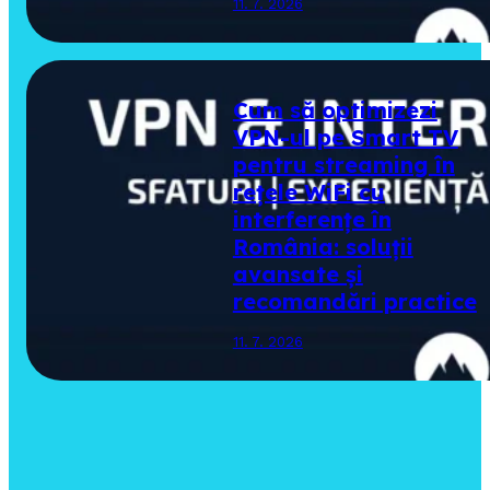
11. 7. 2026
Cum să optimizezi
VPN-ul pe Smart TV
pentru streaming în
rețele WiFi cu
interferențe în
România: soluții
avansate și
recomandări practice
11. 7. 2026