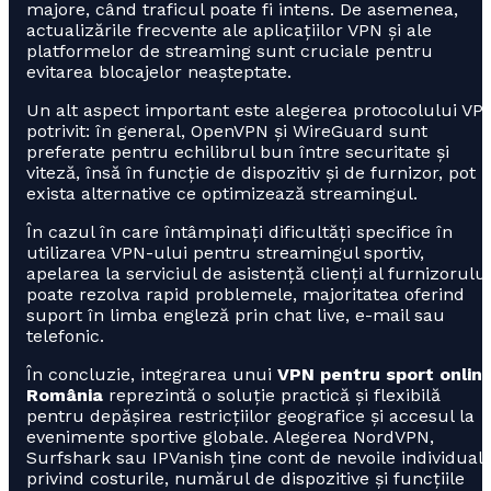
majore, când traficul poate fi intens. De asemenea,
actualizările frecvente ale aplicațiilor VPN și ale
platformelor de streaming sunt cruciale pentru
evitarea blocajelor neașteptate.
Un alt aspect important este alegerea protocolului VP
potrivit: în general, OpenVPN și WireGuard sunt
preferate pentru echilibrul bun între securitate și
viteză, însă în funcție de dispozitiv și de furnizor, pot
exista alternative ce optimizează streamingul.
În cazul în care întâmpinați dificultăți specifice în
utilizarea VPN-ului pentru streamingul sportiv,
apelarea la serviciul de asistență clienți al furnizorului
poate rezolva rapid problemele, majoritatea oferind
suport în limba engleză prin chat live, e-mail sau
telefonic.
În concluzie, integrarea unui
VPN pentru sport onlin
România
reprezintă o soluție practică și flexibilă
pentru depășirea restricțiilor geografice și accesul la
evenimente sportive globale. Alegerea NordVPN,
Surfshark sau IPVanish ține cont de nevoile individual
privind costurile, numărul de dispozitive și funcțiile