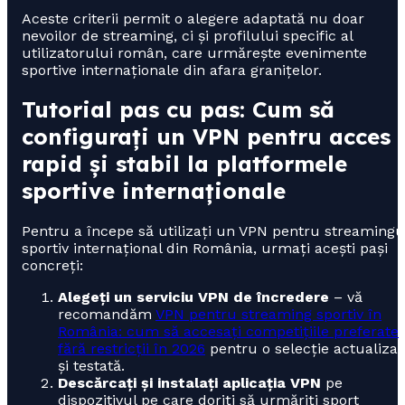
Aceste criterii permit o alegere adaptată nu doar
nevoilor de streaming, ci și profilului specific al
utilizatorului român, care urmărește evenimente
sportive internaționale din afara granițelor.
Tutorial pas cu pas: Cum să
configurați un VPN pentru acces
rapid și stabil la platformele
sportive internaționale
Pentru a începe să utilizați un VPN pentru streamingu
sportiv internațional din România, urmați acești pași
concreți:
Alegeți un serviciu VPN de încredere
– vă
recomandăm
VPN pentru streaming sportiv în
România: cum să accesați competițiile preferate
fără restricții în 2026
pentru o selecție actualizat
și testată.
Descărcați și instalați aplicația VPN
pe
dispozitivul pe care doriți să urmăriți sport