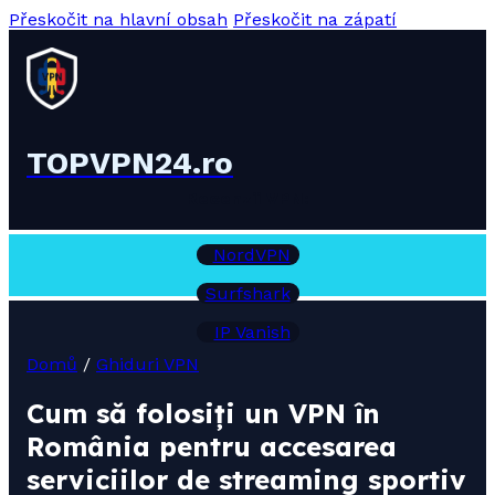
Přeskočit na hlavní obsah
Přeskočit na zápatí
TOPVPN24.ro
Recenzii VPN:
NordVPN
Surfshark
IP Vanish
Domů
/
Ghiduri VPN
Cum să folosiți un VPN în
România pentru accesarea
serviciilor de streaming sportiv