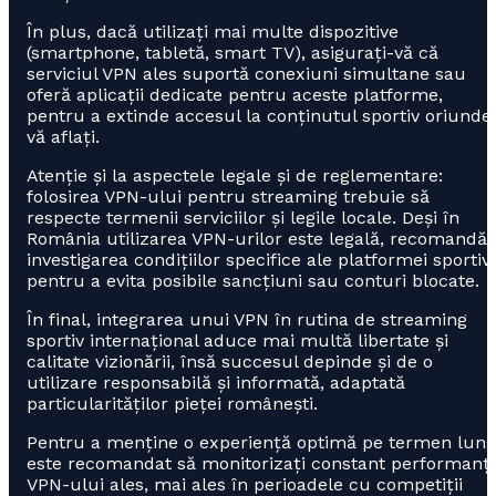
În plus, dacă utilizați mai multe dispozitive
(smartphone, tabletă, smart TV), asigurați-vă că
serviciul VPN ales suportă conexiuni simultane sau
oferă aplicații dedicate pentru aceste platforme,
pentru a extinde accesul la conținutul sportiv oriunde
vă aflați.
Atenție și la aspectele legale și de reglementare:
folosirea VPN-ului pentru streaming trebuie să
respecte termenii serviciilor și legile locale. Deși în
România utilizarea VPN-urilor este legală, recomandă
investigarea condițiilor specifice ale platformei sportiv
pentru a evita posibile sancțiuni sau conturi blocate.
În final, integrarea unui VPN în rutina de streaming
sportiv internațional aduce mai multă libertate și
calitate vizionării, însă succesul depinde și de o
utilizare responsabilă și informată, adaptată
particularităților pieței românești.
Pentru a menține o experiență optimă pe termen lung
este recomandat să monitorizați constant performanț
VPN-ului ales, mai ales în perioadele cu competiții