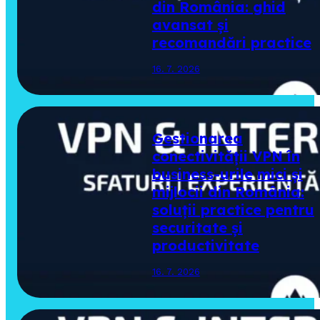
din România: ghid
avansat și
recomandări practice
16. 7. 2026
Gestionarea
conectivității VPN în
business-urile mici și
mijlocii din România:
soluții practice pentru
securitate și
productivitate
16. 7. 2026