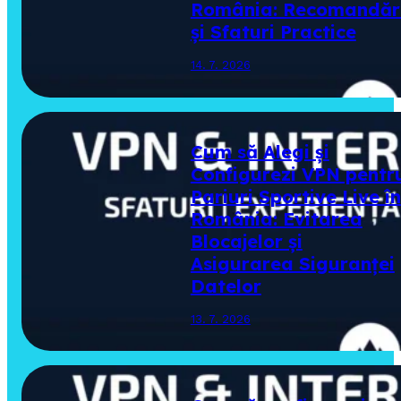
România: Recomandăr
și Sfaturi Practice
14. 7. 2026
Cum să Alegi și
Configurezi VPN pentr
Pariuri Sportive Live în
România: Evitarea
Blocajelor și
Asigurarea Siguranței
Datelor
13. 7. 2026