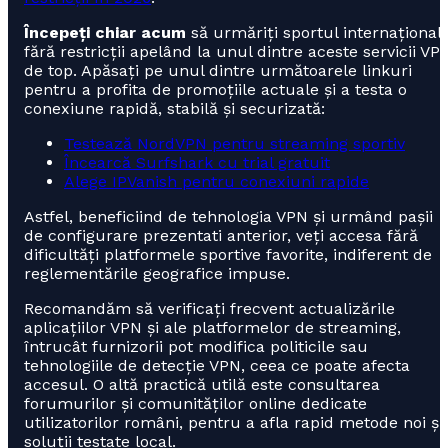
Începeți chiar acum
să urmăriți sportul internațional
fără restricții apelând la unul dintre aceste servicii VP
de top. Apăsați pe unul dintre următoarele linkuri
pentru a profita de promoțiile actuale și a testa o
conexiune rapidă, stabilă și securizată:
Testează NordVPN pentru streaming sportiv
Încearcă Surfshark cu trial gratuit
Alege IPVanish pentru conexiuni rapide
Astfel, beneficiind de tehnologia VPN și urmând pașii
de configurare prezentati anterior, veți accesa fără
dificultăți platformele sportive favorite, indiferent de
reglementările geografice impuse.
Recomandăm să verificați frecvent actualizările
aplicațiilor VPN și ale platformelor de streaming,
întrucât furnizorii pot modifica politicile sau
tehnologiile de detecție VPN, ceea ce poate afecta
accesul. O altă practică utilă este consultarea
forumurilor și comunităților online dedicate
utilizatorilor români, pentru a afla rapid metode noi și
soluții testate local.