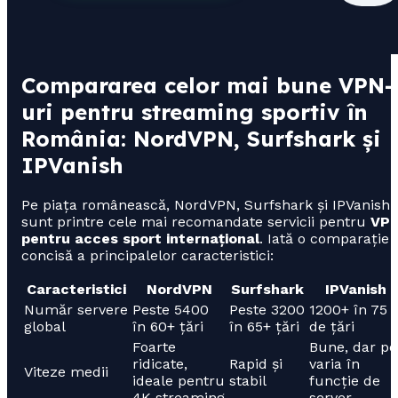
Compararea celor mai bune VPN-
uri pentru streaming sportiv în
România: NordVPN, Surfshark și
IPVanish
Pe piața românească, NordVPN, Surfshark și IPVanish
sunt printre cele mai recomandate servicii pentru
VP
pentru acces sport internațional
. Iată o comparație
concisă a principalelor caracteristici:
Caracteristici
NordVPN
Surfshark
IPVanish
Număr servere
Peste 5400
Peste 3200
1200+ în 75
global
în 60+ țări
în 65+ țări
de țări
Foarte
Bune, dar po
ridicate,
Rapid și
varia în
Viteze medii
ideale pentru
stabil
funcție de
4K streaming
server