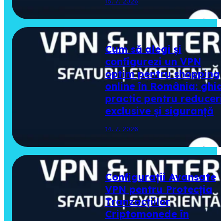
15. 7. 2026
Cum să alegi și
configurezi un VPN
optim pentru shopping
online în România: ghi
practic pentru reducer
exclusive și siguranță
14. 7. 2026
Configurații Avansate
VPN pentru Protecția
Tranzacțiilor
Criptomonede în