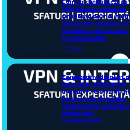
Cum să configurezi un
VPN pentru utilizarea
simultană pe mai mult
dispozitive Windows în
România: ghid practic
și recomandări
12. 7. 2026
Comparativ detaliat a
serviciilor VPN pentru
navigare securizată p
browsere în România:
performanță, extensii ș
configurări
recomandate