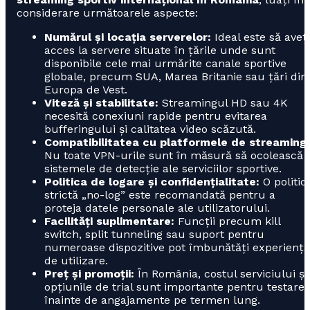
considerare următoarele aspecte:
Numărul și locația serverelor:
Ideal este să aveți
acces la servere situate în țările unde sunt
disponibile cele mai urmărite canale sportive
globale, precum SUA, Marea Britanie sau țări din
Europa de Vest.
Viteză și stabilitate:
Streamingul HD sau 4K
necesită conexiuni rapide pentru evitarea
bufferingului și calitatea video scăzută.
Compatibilitatea cu platformele de streaming:
Nu toate VPN-urile sunt în măsură să ocolească
sistemele de detecție ale serviciilor sportive.
Politica de logare și confidențialitate:
O politic
strictă „no-log” este recomandată pentru a
proteja datele personale ale utilizatorului.
Facilități suplimentare:
Funcții precum kill
switch, split tunneling sau suport pentru
numeroase dispozitive pot îmbunătăți experiența
de utilizare.
Preț și promoții:
În România, costul serviciului și
opțiunile de trial sunt importante pentru testare
înainte de angajamente pe termen lung.