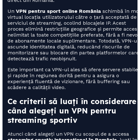
direct din România.
Un
VPN pentru sport online România
schimbă în mo
virtual locația utilizatorului către o țară acceptată de
serviciul de streaming, ocolind blocajele IP. Acest
proces elimină restricțiile geografice și permite accesu
nelimitat la toate competițiile preferate, fără a fi nevoi
de abonamente locale suplimentare. Totodată, VPN-ul
ascunde identitatea digitală, reducând riscurile de
monitorizare sau blocare din partea platformelor care
detectează trafic neobișnuit.
Este important ca VPN-ul ales să ofere servere stabile
și rapide în regiunea dorită pentru a asigura o
experiență fluentă de vizionare, fără buffering sau
scădere a calității video.
Ce criterii să luați în considerare
când alegeți un VPN pentru
streaming sportiv
Atunci când alegeți un VPN cu scopul de a accesa
streaming sportiv internațional în România
, luați în