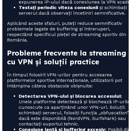
expunerea IP-ului dacă conexiunea la VPN scade
Testați periodic viteza conexiunii
și schimbați
serverul dacă observați încetiniri semnificative.
Aplicând aceste sfaturi, puteți reduce semnificativ
problemele legate de buffering și întreruperi,
respectând specificul pieței de streaming sportiv din
România.
Probleme frecvente la streaming
cu VPN și soluții practice
În timpul folosirii VPN-urilor pentru accesarea
platformelor sportive internaționale, utilizatorii pot
întâmpina câteva obstacole obișnuite:
Detectarea VPN-ului și blocarea accesului:
Unele platforme detectează și blochează IP-urile
cunoscute ca aparținând unor VPN-uri. Soluții:
schimbați serverul, folosiți funcția „obfuscation”
dacă este disponibilă (NordVPN, Surfshark) sau
contactați suportul tehnic.
Conexiune lentă și buffering excesiv:
Posibil din