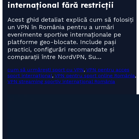
internațional fără restricții
Acest ghid detaliat explică cum să folosiți
un VPN în România pentru a urmări
evenimente sportive internaționale pe
platforme geo-blocate. Include pași
practici, configurări recomandate și
comparații între NordVPN, Su…
cum să urmărești sport cu VPN
,
VPN pentru acces
sport internațional
,
VPN pentru sport online România
,
VPN streaming sportiv internațional România