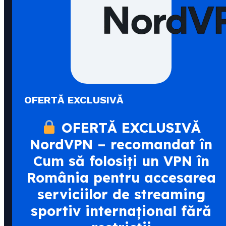
OFERTĂ EXCLUSIVĂ
OFERTĂ EXCLUSIVĂ
NordVPN – recomandat în
Cum să folosiți un VPN în
România pentru accesarea
serviciilor de streaming
sportiv internațional fără