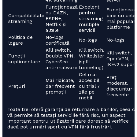
Funcționează
Excelent
Funcționeaz
cu DAZN,
pentru
Compatibilitate
bine cu cele
ESPN+,
streaming
streaming
mai popular
Netflix și
multiple
platforme
altele
servicii
Politica de
No-logs
No-logs
No-logs
logare
certificată
Kill switch,
Kill switch,
Kill switch,
Funcții
Double VPN,
Whitelister
OpenVPN,
suplimentare
CyberSec
(split
IKEv2 suport
anti-malware
tunneling)
Cel mai
Preț
Mai ridicate,
accesibil,
moderat,
Prețuri
dar frecvent
cu trial 7
discounturi
promoții
zile pe
frecvente
mobil
Toate trei oferă garanții de returnare a banilor, ceea c
vă permite să testați serviciile fără risc, un aspect
important pentru utilizatorii care doresc să verifice
dacă pot urmări sport cu VPN fără frustrări.