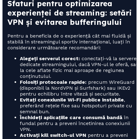
Sfaturi pentru optimizarea
experienței de streaming: setări
VPN și evitarea bufferingului
Pentru a beneficia de o experiență cât mai fluidă și
stabilă în streamingul sportiv internațional, luați în
considerare următoarele recomandări:
Alegeți serverul corect:
conectați-vă la servere
dedicate streamingului, dacă VPN-ul le oferă, sa
la cele aflate fizic mai aproape de regiunea
conținutului.
Folosiți protocoale rapide:
precum WireGuard
(disponibil la NordVPN și Surfshark) sau IKEv2
pentru echilibru între viteză și securitate.
Evitați conexiunile Wi-Fi publice instabile
,
preferând rețele fixe sau hotspoturi private cu
semnal bun.
Închideți aplicațiile care consumă bandă
în
fundal pentru a preveni încetinirea conexiunii
VPN.
Activați kill switch-ul VPN
pentru a preveni