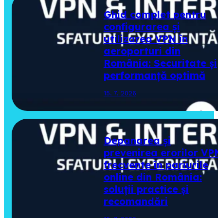
Ghid complet pentru
configurarea și
utilizarea VPN în
aeroporturi din
România: Securitate și
performanță optimă
15. 7. 2026
Depanarea și
prevenirea erorilor VP
frecvente în pariurile
online din România:
soluții practice și
recomandări