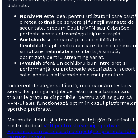
distincte:
NordVPN
este ideal pentru utilizatorii care caută
o rețea extinsă de servere și funcții avansate de
securitate, precum Double VPN sau CyberSec,
perfecte pentru streamingul sigur și rapid.
Surfshark
se remarcă prin accesibilitate și
flexibilitate, apt pentru cei care doresc conexiuni
simultane nelimitate și o interfață simplă,
optimizată pentru streaming variat.
IPVanish
oferă un echilibru bun între preț și
performanță, cu protocoale securizate și suport
solid pentru platformele cele mai populare.
Indiferent de alegerea făcută, recomandăm testarea
serviciilor prin garanțiile de returnare a banilor sau
trialurile gratuite disponibile, pentru a vă asigura că
VPN-ul ales funcționează optim în cazul platformelor
sportive preferate.
Mai multe detalii și alternative puteți găsi în articolul
nostru dedicat
VPN pentru streaming sportiv în
România: cum să accesați competițiile preferate fără
restricții în 2026
.