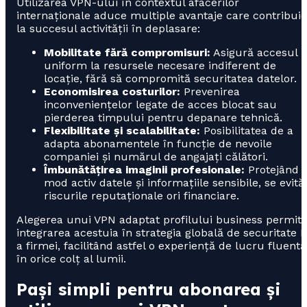
Utilizarea VPN-ului în contextul afacerilor
internaționale aduce multiple avantaje care contribuie
la succesul activității în deplasare:
Mobilitate fără compromisuri:
Asigură accesul
uniform la resursele necesare indiferent de
locație, fără să compromită securitatea datelor.
Economisirea costurilor:
Prevenirea
inconveniențelor legate de acces blocat sau
pierderea timpului pentru depanare tehnică.
Flexibilitate și scalabilitate:
Posibilitatea de a
adapta abonamentele în funcție de nevoile
companiei și numărul de angajați călători.
Îmbunătățirea imaginii profesionale:
Protejând î
mod activ datele și informațiile sensibile, se evită
riscurile reputaționale ori financiare.
Alegerea unui VPN adaptat profilului business permit
integrarea acestuia în strategia globală de securitate I
a firmei, facilitând astfel o experiență de lucru fluentă
în orice colț al lumii.
Pași simpli pentru abonarea și