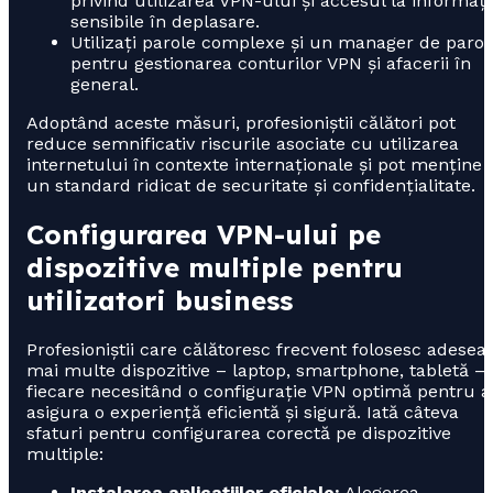
privind utilizarea VPN-ului și accesul la informați
sensibile în deplasare.
Utilizați parole complexe și un manager de parol
pentru gestionarea conturilor VPN și afacerii în
general.
Adoptând aceste măsuri, profesioniștii călători pot
reduce semnificativ riscurile asociate cu utilizarea
internetului în contexte internaționale și pot menține
un standard ridicat de securitate și confidențialitate.
Configurarea VPN-ului pe
dispozitive multiple pentru
utilizatori business
Profesioniștii care călătoresc frecvent folosesc adesea
mai multe dispozitive – laptop, smartphone, tabletă –,
fiecare necesitând o configurație VPN optimă pentru a
asigura o experiență eficientă și sigură. Iată câteva
sfaturi pentru configurarea corectă pe dispozitive
multiple:
Instalarea aplicațiilor oficiale:
Alegerea