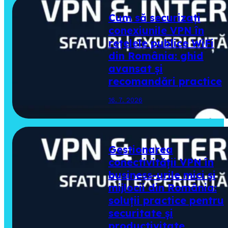
Cum să securizați
conexiunile VPN în
rețelele publice WiFi
din România: ghid
avansat și
recomandări practice
16. 7. 2026
Gestionarea
conectivității VPN în
business-urile mici și
mijlocii din România:
soluții practice pentru
securitate și
productivitate