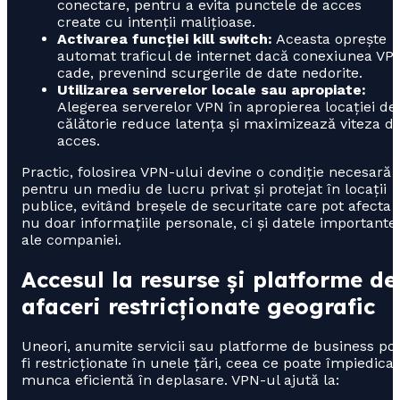
conectare, pentru a evita punctele de acces
create cu intenții malițioase.
Activarea funcției kill switch:
Aceasta oprește
automat traficul de internet dacă conexiunea VP
cade, prevenind scurgerile de date nedorite.
Utilizarea serverelor locale sau apropiate:
Alegerea serverelor VPN în apropierea locației de
călătorie reduce latența și maximizează viteza d
acces.
Practic, folosirea VPN-ului devine o condiție necesară
pentru un mediu de lucru privat și protejat în locații
publice, evitând breșele de securitate care pot afecta
nu doar informațiile personale, ci și datele importante
ale companiei.
Accesul la resurse și platforme de
afaceri restricționate geografic
Uneori, anumite servicii sau platforme de business po
fi restricționate în unele țări, ceea ce poate împiedica
munca eficientă în deplasare. VPN-ul ajută la: