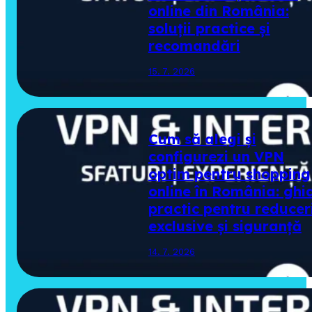
online din România:
soluții practice și
recomandări
15. 7. 2026
Cum să alegi și
configurezi un VPN
optim pentru shopping
online în România: ghi
practic pentru reducer
exclusive și siguranță
14. 7. 2026