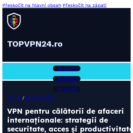
Přeskočit na hlavní obsah
Přeskočit na zápatí
TOPVPN24.ro
Recenzii VPN:
NordVPN
Surfshark
IP Vanish
Domů
/
Ghiduri VPN
VPN pentru călătorii de afaceri
internaționale: strategii de
securitate, acces și productivitat