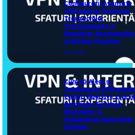
Configurații Avansate
VPN pentru Protecția
Tranzacțiilor
Criptomonede în
România: Recomandăr
și Sfaturi Practice
14. 7. 2026
Cum să Alegi și
Configurezi VPN pentr
Pariuri Sportive Live în
România: Evitarea
Blocajelor și
Asigurarea Siguranței
Datelor