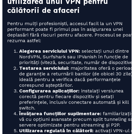
utilizarea unui VPN pentru
călătorii de afaceri
Pentru mulți profesioniști, accesul facil la un VPN
performant poate fi primul pas în asigurarea unei
deplasări fără riscuri pentru afacere. Procesul se poat
rezuma astfel:
Alegerea serviciului VPN:
selectați unul dintre
NordVPN, Surfshark sau IPVanish în funcție de
priorități (viteză, securitate, număr de dispozitive)
Testarea serviciului:
majoritatea oferă o perioad
de garanție a returnării banilor (de obicei 30 zile),
ideală pentru a verifica dacă performanțele
corespund așteptărilor.
Configurarea aplicațiilor:
instalați versiunea
corectă pentru fiecare dispozitiv și setați
preferințele, inclusiv conectare automată și kill
switch.
Învățarea funcțiilor suplimentare:
familiarizați-
vă cu opțiuni avansate precum split tunneling sa
servere optimizate pentru streaming și P2P.
Utilizarea regulată în călătorii:
activați VPN-ul 