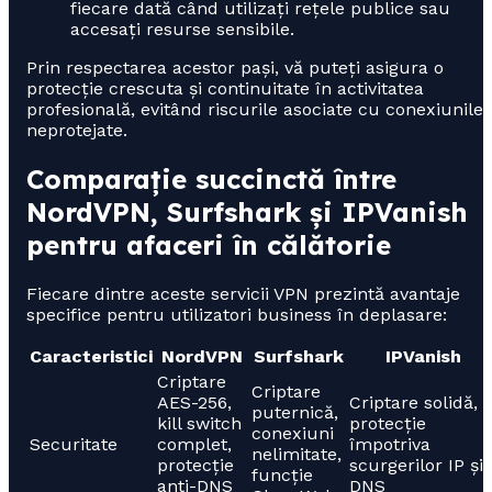
fiecare dată când utilizați rețele publice sau
accesați resurse sensibile.
Prin respectarea acestor pași, vă puteți asigura o
protecție crescuta și continuitate în activitatea
profesională, evitând riscurile asociate cu conexiunile
neprotejate.
Comparație succinctă între
NordVPN, Surfshark și IPVanish
pentru afaceri în călătorie
Fiecare dintre aceste servicii VPN prezintă avantaje
specifice pentru utilizatori business în deplasare:
Caracteristici
NordVPN
Surfshark
IPVanish
Criptare
Criptare
AES-256,
Criptare solidă,
puternică,
kill switch
protecție
conexiuni
Securitate
complet,
împotriva
nelimitate,
protecție
scurgerilor IP și
funcție
anti-DNS
DNS