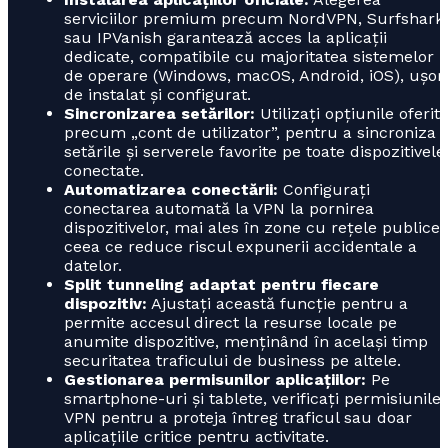
serviciilor premium precum NordVPN, Surfshark
sau IPVanish garantează acces la aplicații
dedicate, compatibile cu majoritatea sistemelor
de operare (Windows, macOS, Android, iOS), ușor
de instalat și configurat.
Sincronizarea setărilor:
Utilizați opțiunile oferite
precum „cont de utilizator”, pentru a sincroniza
setările și serverele favorite pe toate dispozitivele
conectate.
Automatizarea conectării:
Configurați
conectarea automată la VPN la pornirea
dispozitivelor, mai ales în zone cu rețele publice,
ceea ce reduce riscul expunerii accidentale a
datelor.
Split tunneling adaptat pentru fiecare
dispozitiv:
Ajustați această funcție pentru a
permite accesul direct la resurse locale pe
anumite dispozitive, menținând în același timp
securitatea traficului de business pe altele.
Gestionarea permisunilor aplicațiilor:
Pe
smartphone-uri și tablete, verificați permisiunile
VPN pentru a proteja întreg traficul sau doar
aplicațiile critice pentru activitate.