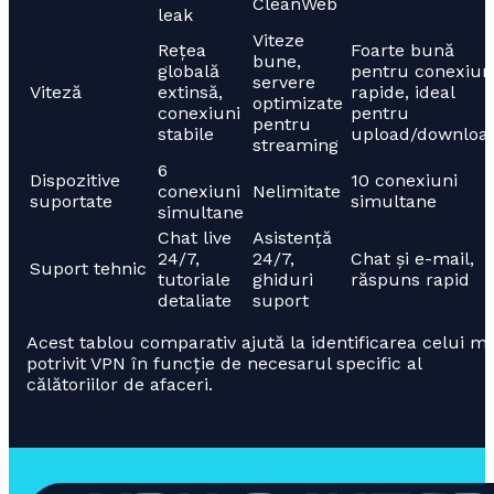
CleanWeb
leak
Viteze
Rețea
Foarte bună
bune,
globală
pentru conexiun
servere
Viteză
extinsă,
rapide, ideal
optimizate
conexiuni
pentru
pentru
stabile
upload/downloa
streaming
6
Dispozitive
10 conexiuni
conexiuni
Nelimitate
suportate
simultane
simultane
Chat live
Asistență
24/7,
24/7,
Chat și e-mail,
Suport tehnic
tutoriale
ghiduri
răspuns rapid
detaliate
suport
Acest tablou comparativ ajută la identificarea celui ma
potrivit VPN în funcție de necesarul specific al
călătoriilor de afaceri.