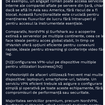
De exemplu, un angajat român poate accesa serviciile
interne ale companiei aflate pe servere din țară, chiar
dacă se află în Asia sau America, fără riscul de a fi
blocat. Această funcționalitate este crucială pentru
menținerea fluxurilor de lucru fără întreruperi și
pentru accesul la instrumentele esențiale.
Comparativ, NordVPN și Surfshark au o acoperire
extinsă a serverelor pe multiple continente, ceea ce le
face ideale pentru acces global stabil, în timp ce
IPVanish oferă opțiuni eficiente pentru conexiuni
rapide, ideale pentru streaming și conferințe video făr
lag.
[h2]Configurarea VPN-ului pe dispozitive multiple
pentru utilizatori business[/h2]
Profesioniștii de afaceri utilizează frecvent mai multe
dispozitive: laptopuri, smartphone-uri, tablete. Un
serviciu VPN eficient trebuie să asigure o configurare
simplă și operativă pe toate aceste echipamente, fără
compromisuri de performanță sau securitate.
Majoritatea serviciilor premium, precum NordVPN,