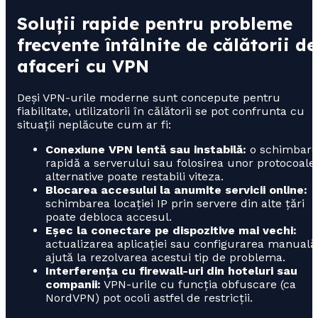
Soluții rapide pentru probleme
frecvente întâlnite de călătorii de
afaceri cu VPN
Deși VPN-urile moderne sunt concepute pentru
fiabilitate, utilizatorii în călătorii se pot confrunta cu
situații neplăcute cum ar fi:
Conexiune VPN lentă sau instabilă:
o schimbare
rapidă a serverului sau folosirea unor protocoale
alternative poate restabili viteza.
Blocarea accesului la anumite servicii online:
schimbarea locației IP prin servere din alte țări
poate debloca accesul.
Eșec la conectare pe dispozitive mai vechi:
actualizarea aplicației sau configurarea manuală
ajută la rezolvarea acestui tip de problema.
Interferența cu firewall-uri din hoteluri sau
companii:
VPN-urile cu funcția obfuscare (ca
NordVPN) pot ocoli astfel de restricții.