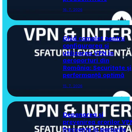
16. 7. 2026
Ghid complet pentru
configurarea și
utilizarea VPN în
aeroporturi din
România: Securitate și
performanță optimă
15. 7. 2026
Depanarea și
prevenirea erorilor VP
frecvente în pariurile