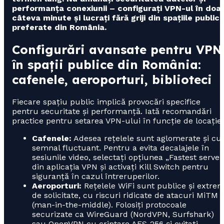
performanța conexiunii – configurați VPN-ul în doa
câteva minute și lucrați fără griji din spațiile public
preferate din România.
Configurări avansate pentru VPN
în spații publice din România:
cafenele, aeroporturi, biblioteci
Fiecare spațiu public implică provocări specifice
pentru securitate și performanță. Iată recomandări
practice pentru setarea VPN-ului în funcție de locație:
Cafenele:
Adesea rețelele sunt aglomerate și cu
semnal fluctuant. Pentru a evita decalajele în
sesiunile video, selectați opțiunea „Fastest server
din aplicația VPN și activați Kill Switch pentru
siguranță în cazul întreruperilor.
Aeroporturi:
Rețelele WiFi sunt publice și extre
de solicitate, cu riscuri ridicate de atacuri MiTM
(man-in-the-middle). Folosiți protocoale
securizate ca WireGuard (NordVPN, Surfshark)
sau OpenVPN cu criptare AES-256 și evitați