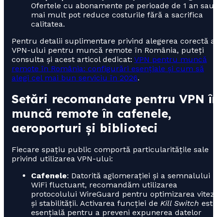
Ofertele cu abonamente pe perioade de 1 an sau
mai mult pot reduce costurile fără a sacrifica
calitatea.
Pentru detalii suplimentare privind alegerea corectă a
VPN-ului pentru muncă remote în România, puteți
consulta și acest articol dedicat:
VPN pentru muncă
remote în România: configurări esențiale și cum să
alegi cel mai bun serviciu în 2026
.
Setări recomandate pentru VPN î
muncă remote în cafenele,
aeroporturi și biblioteci
Fiecare spațiu public comportă particularitățile sale
privind utilizarea VPN-ului:
Cafenele
: Datorită aglomerației și a semnalului
WiFi fluctuant, recomandăm utilizarea
protocolului WireGuard pentru optimizarea viteze
și stabilității. Activarea funcției de
Kill Switch
este
esențială pentru a preveni expunerea datelor