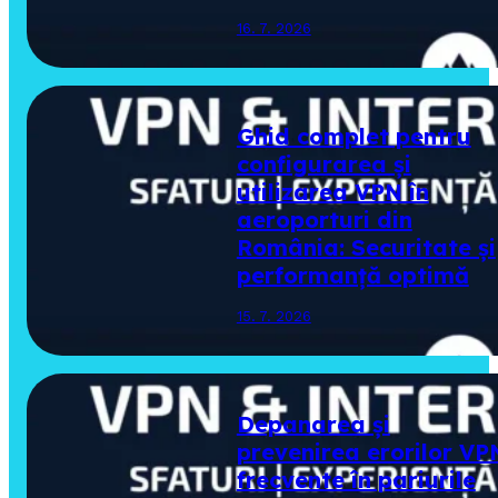
16. 7. 2026
Ghid complet pentru
configurarea și
utilizarea VPN în
aeroporturi din
România: Securitate și
performanță optimă
15. 7. 2026
Depanarea și
prevenirea erorilor VP
frecvente în pariurile