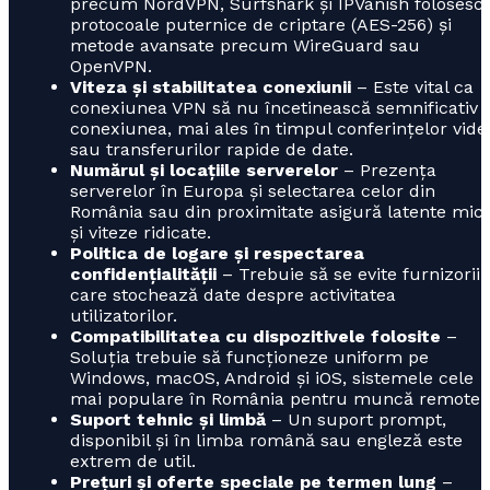
precum NordVPN, Surfshark și IPVanish folosesc
protocoale puternice de criptare (AES-256) și
metode avansate precum WireGuard sau
OpenVPN.
Viteza și stabilitatea conexiunii
– Este vital ca
conexiunea VPN să nu încetinească semnificativ
conexiunea, mai ales în timpul conferințelor vide
sau transferurilor rapide de date.
Numărul și locațiile serverelor
– Prezența
serverelor în Europa și selectarea celor din
România sau din proximitate asigură latente mici
și viteze ridicate.
Politica de logare și respectarea
confidențialității
– Trebuie să se evite furnizorii
care stochează date despre activitatea
utilizatorilor.
Compatibilitatea cu dispozitivele folosite
–
Soluția trebuie să funcționeze uniform pe
Windows, macOS, Android și iOS, sistemele cele
mai populare în România pentru muncă remote.
Suport tehnic și limbă
– Un suport prompt,
disponibil și în limba română sau engleză este
extrem de util.
Prețuri și oferte speciale pe termen lung
–