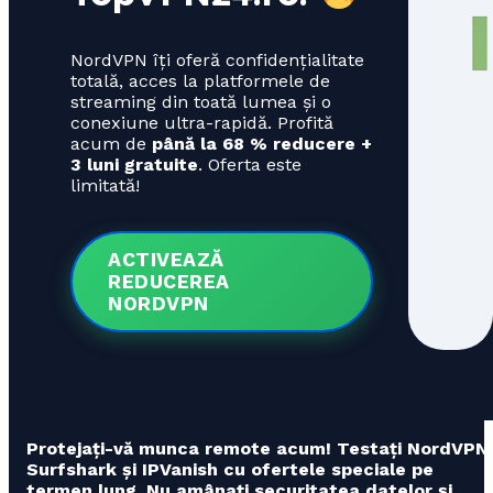
NordVPN îți oferă confidențialitate
totală, acces la platformele de
streaming din toată lumea și o
conexiune ultra-rapidă. Profită
acum de
până la 68 % reducere +
3 luni gratuite
. Oferta este
limitată!
ACTIVEAZĂ
REDUCEREA
NORDVPN
Protejați-vă munca remote acum! Testați NordVPN,
Surfshark și IPVanish cu ofertele speciale pe
termen lung. Nu amânați securitatea datelor și