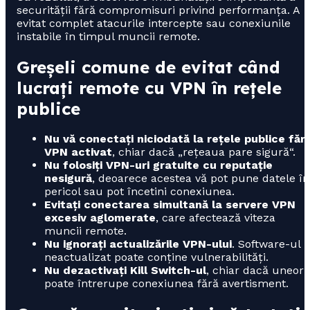
securității fără compromisuri privind performanța. A
evitat complet atacurile intercepte sau conexiunile
instabile în timpul muncii remote.
Greșeli comune de evitat când
lucrați remote cu VPN în rețele
publice
Nu vă conectați niciodată la rețele publice făr
VPN activat
, chiar dacă „rețeaua pare sigură“.
Nu folosiți VPN-uri gratuite cu reputație
nesigură
, deoarece acestea vă pot pune datele în
pericol sau pot încetini conexiunea.
Evitați conectarea simultană la servere VPN
excesiv aglomerate
, care afectează viteza
muncii remote.
Nu ignorați actualizările VPN-ului
. Software-ul
neactualizat poate conține vulnerabilități.
Nu dezactivați Kill Switch-ul
, chiar dacă uneori
poate întrerupe conexiunea fără avertisment.