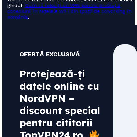
ghidul:
Cum să folosiți un VPN pentru protecția
conexiunii în rețelele WiFi din spații de coworking în
România
.
OFERTĂ EXCLUSIVĂ
Protejează-ți
datele online cu
NordVPN –
discount special
pentru cititorii
TopVPN24.ro
.