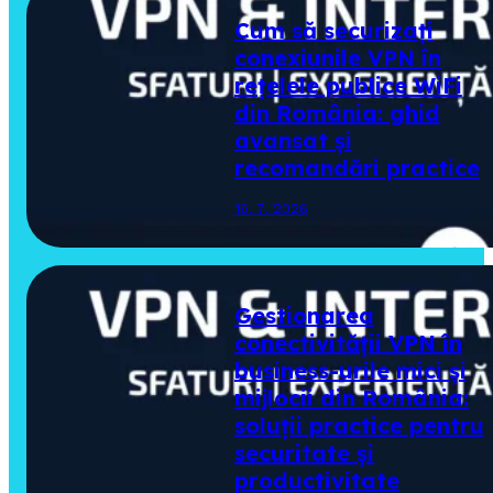
Cum să securizați
conexiunile VPN în
rețelele publice WiFi
din România: ghid
avansat și
recomandări practice
16. 7. 2026
Gestionarea
conectivității VPN în
business-urile mici și
mijlocii din România:
soluții practice pentru
securitate și
productivitate