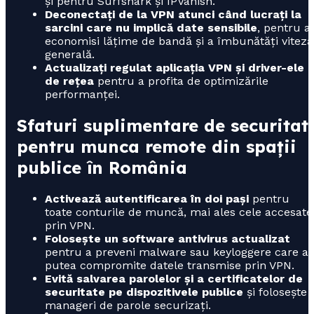
și pentru Surfshark și IPVanish.
Deconectați de la VPN atunci când lucrați la
sarcini care nu implică date sensibile
, pentru a
economisi lățime de bandă și a îmbunătăți viteza
generală.
Actualizați regulat aplicația VPN și driver-ele
de rețea
pentru a profita de optimizările
performanței.
Sfaturi suplimentare de securitat
pentru munca remote din spații
publice în România
Activează autentificarea în doi pași
pentru
toate conturile de muncă, mai ales cele accesate
prin VPN.
Folosește un software antivirus actualizat
pentru a preveni malware sau keyloggere care ar
putea compromite datele transmise prin VPN.
Evită salvarea parolelor și a certificatelor de
securitate pe dispozitivele publice
și folosește
manageri de parole securizați.