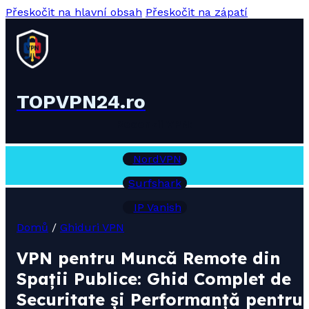
Přeskočit na hlavní obsah
Přeskočit na zápatí
TOPVPN24.ro
Recenzii VPN:
NordVPN
Surfshark
IP Vanish
Domů
/
Ghiduri VPN
VPN pentru Muncă Remote din
Spații Publice: Ghid Complet de
Securitate și Performanță pentru