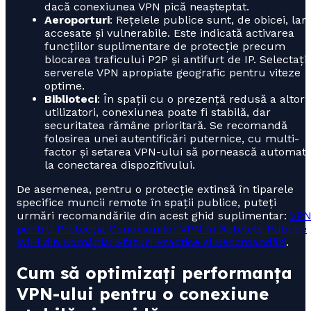
dacă conexiunea VPN pică neașteptat.
Aeroporturi
: Rețelele publice sunt, de obicei, lar
accesate și vulnerabile. Este indicată activarea
funcțiilor suplimentare de protecție precum
blocarea traficului P2P și antifurt de IP. Selectați
serverele VPN apropiate geografic pentru viteze
optime.
Biblioteci
: În spații cu o prezență redusă a altor
utilizatori, conexiunea poate fi stabilă, dar
securitatea rămâne prioritară. Se recomandă
folosirea unei autentificări puternice, cu multi-
factor și setarea VPN-ului să pornească automat
la conectarea dispozitivului.
De asemenea, pentru o protecție extinsă în tiparele
specifice muncii remote în spații publice, puteți
urmări recomandările din acest ghid suplimentar:
VP
pentru Protecția Conexiunilor VPN în Rețelele Publice
WiFi din România: Sfaturi Practice și Recomandări
.
Cum să optimizați performanța
VPN-ului pentru o conexiune