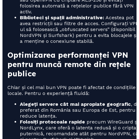
folosirea automată a rețelelor publice fără VPN
activ.
Biblioteci și spații administrative:
Acestea pot
avea restricții sau filtre de acces. Configurați VP
ul să folosească „obfuscated servers” (disponibil l
NordVPN și Surfshark) pentru a evita blocajele și
a menține o conexiune stabilă.
Optimizarea performanței VPN
pentru muncă remote din rețele
publice
Chiar și cel mai bun VPN poate fi afectat de condițiile
locale. Pentru o experiență fluidă:
Alegeți servere cât mai apropiate geografic
, d
preferat din România sau Europa de Est, pentru 
reduce latența.
Folosiți protocoale rapide
precum WireGuard și
NordLynx, care oferă o latenta redusă și o criptar
puternică, recomandate atât pentru NordVPN, câ