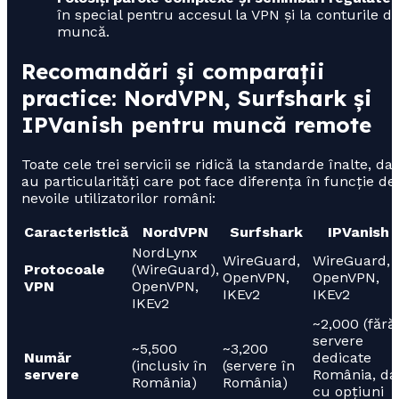
în special pentru accesul la VPN și la conturile d
muncă.
Recomandări și comparații
practice: NordVPN, Surfshark și
IPVanish pentru muncă remote
Toate cele trei servicii se ridică la standarde înalte, dar
au particularități care pot face diferența în funcție de
nevoile utilizatorilor români:
Caracteristică
NordVPN
Surfshark
IPVanish
NordLynx
WireGuard,
WireGuard,
Protocoale
(WireGuard),
OpenVPN,
OpenVPN,
VPN
OpenVPN,
IKEv2
IKEv2
IKEv2
~2,000 (fără
servere
~5,500
~3,200
Număr
dedicate
(inclusiv în
(servere în
servere
România, da
România)
România)
cu opțiuni