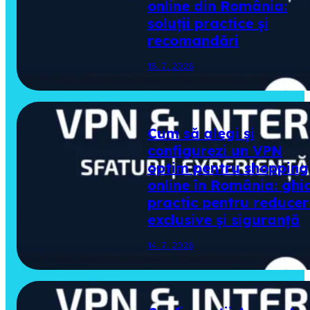
online din România:
soluții practice și
recomandări
15. 7. 2026
Cum să alegi și
configurezi un VPN
optim pentru shopping
online în România: ghi
practic pentru reducer
exclusive și siguranță
14. 7. 2026