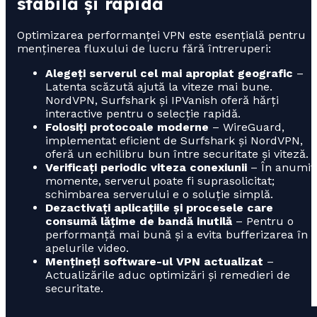
stabilă și rapidă
Optimizarea performanței VPN este esențială pentru
menținerea fluxului de lucru fără întreruperi:
Alegeți serverul cel mai apropiat geografic
–
Latenta scăzută ajută la viteze mai bune.
NordVPN, Surfshark și IPVanish oferă hărți
interactive pentru o selecție rapidă.
Folosiți protocoale moderne
– WireGuard,
implementat eficient de Surfshark și NordVPN,
oferă un echilibru bun între securitate și viteză.
Verificați periodic viteza conexiunii
– În anumit
momente, serverul poate fi suprasolicitat;
schimbarea serverului e o soluție simplă.
Dezactivați aplicațiile și procesele care
consumă lățime de bandă inutilă
– Pentru o
performanță mai bună și a evita bufferizarea în
apelurile video.
Mențineți software-ul VPN actualizat
–
Actualizările aduc optimizări și remedieri de
securitate.