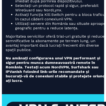
imediat după pornirea dispozitivului.
Selectați un protocol rapid și sigur, preferabil
WireGuard sau NordLynx.
Activați funcția Kill Switch pentru a bloca traficu
în cazul căderii conexiunii VPN.
Utilizați servere din România sau situate aproape
geografic pentru a reduce latența.
Majoritatea serviciilor oferă trial-uri gratuite și reducer
semnificative la abonamente pe termen lung, un
avantaj important dacă lucrați frecvent din diverse
spații publice.
Nu amânați configurarea unui VPN performant și
sigur pentru munca dumneavoastră remote în
România. Testați acum NordVPN, Surfshark sau
IPVanish folosind link-urile recomandate și
bucurați-vă de conexiuni stabile și protejate oriund
ați lucra.