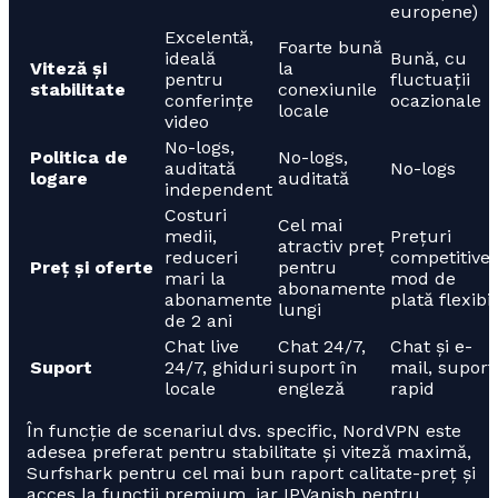
europene)
Excelentă,
Foarte bună
ideală
Bună, cu
Viteză și
la
pentru
fluctuații
stabilitate
conexiunile
conferințe
ocazionale
locale
video
No-logs,
Politica de
No-logs,
auditată
No-logs
logare
auditată
independent
Costuri
Cel mai
medii,
Prețuri
atractiv preț
reduceri
competitive,
Preț și oferte
pentru
mari la
mod de
abonamente
abonamente
plată flexibil
lungi
de 2 ani
Chat live
Chat 24/7,
Chat și e-
Suport
24/7, ghiduri
suport în
mail, suport
locale
engleză
rapid
În funcție de scenariul dvs. specific, NordVPN este
adesea preferat pentru stabilitate și viteză maximă,
Surfshark pentru cel mai bun raport calitate-preț și
acces la funcții premium, iar IPVanish pentru