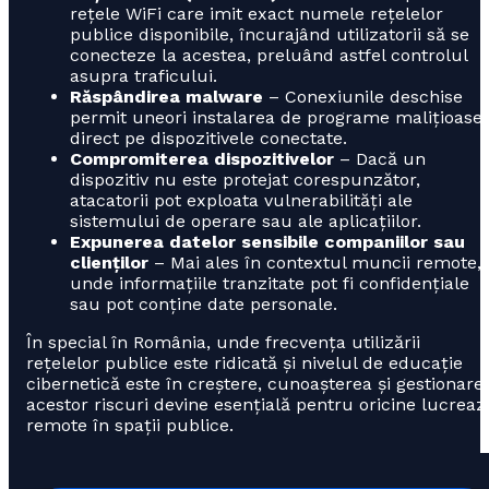
rețele WiFi care imit exact numele rețelelor
publice disponibile, încurajând utilizatorii să se
conecteze la acestea, preluând astfel controlul
asupra traficului.
Răspândirea malware
– Conexiunile deschise
permit uneori instalarea de programe malițioase
direct pe dispozitivele conectate.
Compromiterea dispozitivelor
– Dacă un
dispozitiv nu este protejat corespunzător,
atacatorii pot exploata vulnerabilități ale
sistemului de operare sau ale aplicațiilor.
Expunerea datelor sensibile companiilor sau
clienților
– Mai ales în contextul muncii remote,
unde informațiile tranzitate pot fi confidențiale
sau pot conține date personale.
În special în România, unde frecvența utilizării
rețelelor publice este ridicată și nivelul de educație
cibernetică este în creștere, cunoașterea și gestionare
acestor riscuri devine esențială pentru oricine lucreaz
remote în spații publice.