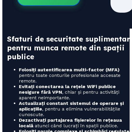
Sfaturi de securitate suplimentar
pentru munca remote din spații
publice
Folosiți autentificarea multi-factor (MFA)
pentru toate conturile profesionale accesate
remote.
Evitați conectarea la rețele WiFi publice
nesigure fără VPN
, chiar și pentru activități
aparent neimportante.
Actualizați constant sistemul de operare și
aplicațiile
, pentru a elimina vulnerabilitățile
cunoscute.
Dezactivați partajarea fișierelor în rețeaua
locală
atunci când lucrați în spații publice.
Folosiți parole complexe și schimbări regulate
,