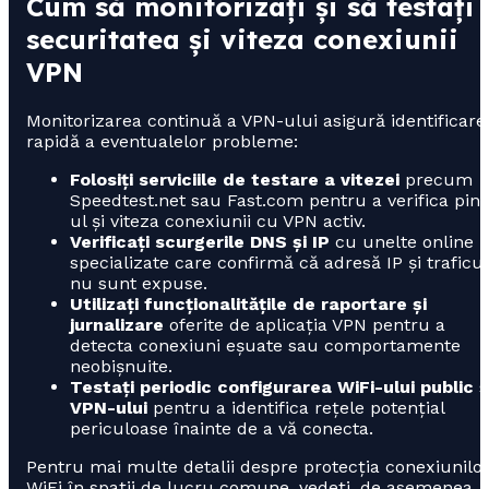
Cum să monitorizați și să testați
securitatea și viteza conexiunii
VPN
Monitorizarea continuă a VPN-ului asigură identificare
rapidă a eventualelor probleme:
Folosiți serviciile de testare a vitezei
precum
Speedtest.net sau Fast.com pentru a verifica pin
ul și viteza conexiunii cu VPN activ.
Verificați scurgerile DNS și IP
cu unelte online
specializate care confirmă că adresă IP și traficul
nu sunt expuse.
Utilizați funcționalitățile de raportare și
jurnalizare
oferite de aplicația VPN pentru a
detecta conexiuni eșuate sau comportamente
neobișnuite.
Testați periodic configurarea WiFi-ului public ș
VPN-ului
pentru a identifica rețele potențial
periculoase înainte de a vă conecta.
Pentru mai multe detalii despre protecția conexiunilo
WiFi în spații de lucru comune, vedeți, de asemenea,