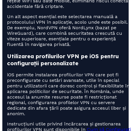
rețele WiFi sau date mobile, eliminând riscul conectări
accidentale fără criptare.
Un alt aspect esențial este selectarea manuală a
protocolului VPN în aplicație, acolo unde este posibil.
De exemplu, NordVPN oferă NordLynx (bazat pe
WireGuard), care combină securitatea crescută cu
viteze superioare, esențiale pentru o experiență
fluentă în navigarea privată.
Utilizarea profilurilor VPN pe iOS pentru
configurații personalizate
iOS permite instalarea profilurilor VPN care pot fi
preconfigurate cu setări avansate, utile în special
pentru utilizatorii care doresc control și flexibilitate în
aplicarea politicilor de securitate. În România, unde
accesul la anumite resurse poate fi restricționat
regional, configurarea profilelor VPN cu servere
dedicate din afara țării poate asigura accesul liber și
anonim.
Instrucțiuni utile privind încărcarea și gestionarea
profilurilor VPN sunt disponibile în
Cum să Configuraț