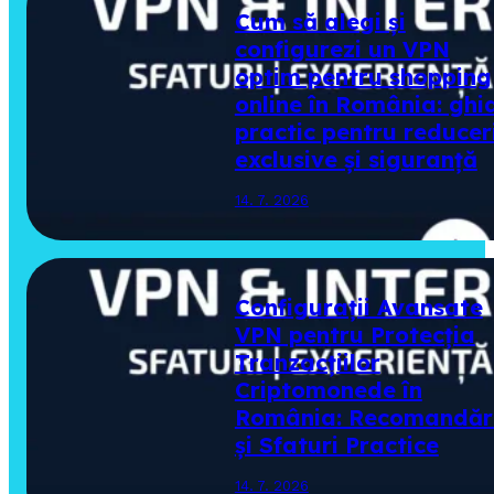
Cum să alegi și
configurezi un VPN
optim pentru shopping
online în România: ghi
practic pentru reducer
exclusive și siguranță
14. 7. 2026
Configurații Avansate
VPN pentru Protecția
Tranzacțiilor
Criptomonede în
România: Recomandăr
și Sfaturi Practice
14. 7. 2026