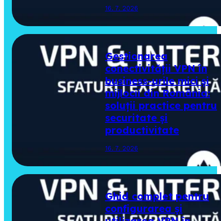
16. 7. 2026
Gestionarea
conectivității VPN în
business-urile mici și
mijlocii din România:
soluții practice pentru
securitate și
productivitate
16. 7. 2026
Ghid complet pentru
configurarea și
utilizarea VPN în