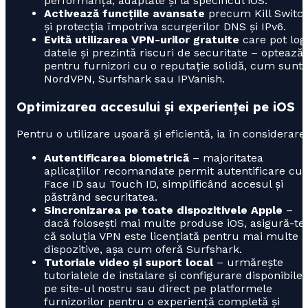
performanță, adaptate și la specificul iOS.
Activează funcțiile avansate
precum Kill Switc
și protecția împotriva scurgerilor DNS și IPv6.
Evită utilizarea VPN-urilor gratuite
care pot log
datele și prezintă riscuri de securitate – optează
pentru furnizori cu o reputație solidă, cum sunt
NordVPN, Surfshark sau IPVanish.
Optimizarea accesului și experienței pe iOS
Pentru o utilizare ușoară și eficientă, ia în considerare:
Autentificarea biometrică
– majoritatea
aplicațiilor recomandate permit autentificare cu
Face ID sau Touch ID, simplificând accesul și
păstrând securitatea.
Sincronizarea pe toate dispozitivele Apple
–
dacă folosești mai multe produse iOS, asigură-te
că soluția VPN este licențiată pentru mai multe
dispozitive, așa cum oferă Surfshark.
Tutoriale video și suport local
– urmărește
tutorialele de instalare și configurare disponibile
pe site-ul nostru sau direct pe platformele
furnizorilor pentru o experiență completă și