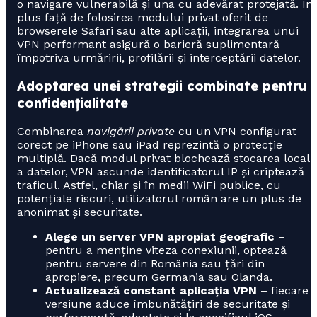
o navigare vulnerabilă și una cu adevărat protejată. În
plus față de folosirea modului privat oferit de
browserele Safari sau alte aplicații, integrarea unui
VPN performant asigură o barieră suplimentară
împotriva urmăririi, profilării și interceptării datelor.
Adoptarea unei strategii combinate pentru
confidențialitate
Combinarea
navigării private
cu un VPN configurat
corect pe iPhone sau iPad reprezintă o protecție
multiplă. Dacă modul privat blochează stocarea locală
a datelor, VPN ascunde identificatorul IP și criptează
traficul. Astfel, chiar și în medii WiFi publice, cu
potențiale riscuri, utilizatorul român are un plus de
anonimat și securitate.
Alege un server VPN apropiat geografic
–
pentru a menține viteza conexiunii, optează
pentru servere din România sau țări din
apropiere, precum Germania sau Olanda.
Actualizează constant aplicația VPN
– fiecare
versiune aduce îmbunătățiri de securitate și