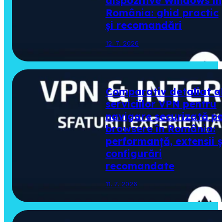
dispozitive Windows în
România: ghid practic
și recomandări
12. 7. 2026
Comparativ detaliat a
serviciilor VPN pentru
navigare securizată p
browsere în România:
performanță, extensii ș
configurări
recomandate
11. 7. 2026