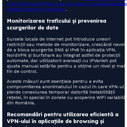
și Să Optimizați VPN-ul pe iOS pentru Confidențialitate
și Performanță în România
.
Monitorizarea traficului și prevenirea
scurgerilor de date
Sursele locale de internet pot introduce uneori
restricții sau metode de monitorizare, crescând nevoia
de a bloca scurgerile DNS și IPv6 în aplicația VPN.
NordVPN și Surfshark au integrat astfel de protecții
automate, dar utilizatorii avansați cu IPVanish pot
ajusta manual setările pentru a obține un nivel și mai
fin de control.
Aceste măsuri sunt esențiale pentru a evita
compromiterea anonimatului în cazul în care VPN-ul
pierde conexiunea temporar datorită instabilității
rețelei, în special în zonele cu acoperire WiFi variabilă
din România.
Recomandări pentru utilizarea eficientă a
VPN-ului în aplicațiile de browsing și