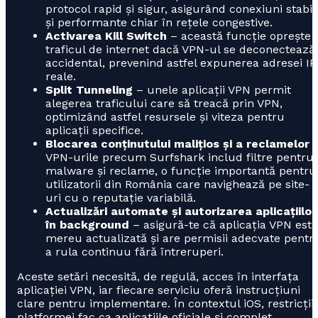
protocol rapid și sigur, asigurând conexiuni stabil
și performante chiar în rețele congestive.
Activarea Kill Switch
– această funcție oprește
traficul de internet dacă VPN-ul se deconectează
accidental, prevenind astfel expunerea adresei IP
reale.
Split Tunneling
– unele aplicații VPN permit
alegerea traficului care să treacă prin VPN,
optimizând astfel resursele și viteza pentru
aplicații specifice.
Blocarea conținutului malițios și a reclamelor
VPN-urile precum Surfshark includ filtre pentru
malware și reclame, o funcție importantă pentru
utilizatorii din România care navighează pe site-
uri cu o reputație variabilă.
Actualizări automate și autorizarea aplicațiilor
în background
– asigură-te că aplicația VPN este
mereu actualizată și are permisii adecvate pentr
a rula continuu fără întreruperi.
Aceste setări necesită, de regulă, acces în interfața
aplicației VPN, iar fiecare serviciu oferă instrucțiuni
clare pentru implementare. În contextul iOS, restricții
platformei fac ca aplicațiile oficiale și complet