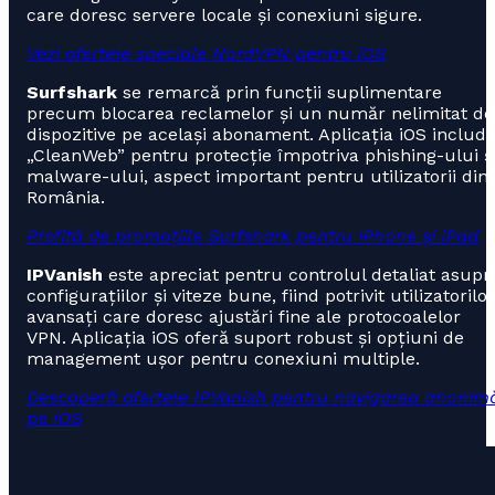
care doresc servere locale și conexiuni sigure.
Vezi ofertele speciale NordVPN pentru iOS
Surfshark
se remarcă prin funcții suplimentare
precum blocarea reclamelor și un număr nelimitat de
dispozitive pe același abonament. Aplicația iOS includ
„CleanWeb” pentru protecție împotriva phishing-ului ș
malware-ului, aspect important pentru utilizatorii din
România.
Profită de promoțiile Surfshark pentru iPhone și iPad
IPVanish
este apreciat pentru controlul detaliat asupr
configurațiilor și viteze bune, fiind potrivit utilizatorilor
avansați care doresc ajustări fine ale protocoalelor
VPN. Aplicația iOS oferă suport robust și opțiuni de
management ușor pentru conexiuni multiple.
Descoperă ofertele IPVanish pentru navigarea anonim
pe iOS