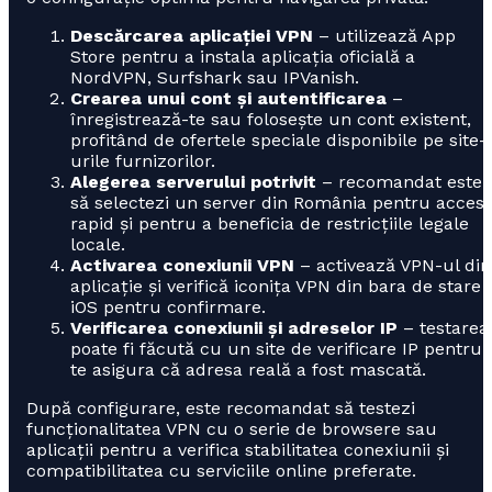
Descărcarea aplicației VPN
– utilizează App
Store pentru a instala aplicația oficială a
NordVPN, Surfshark sau IPVanish.
Crearea unui cont și autentificarea
–
înregistrează-te sau folosește un cont existent,
profitând de ofertele speciale disponibile pe site-
urile furnizorilor.
Alegerea serverului potrivit
– recomandat este
să selectezi un server din România pentru acces
rapid și pentru a beneficia de restricțiile legale
locale.
Activarea conexiunii VPN
– activează VPN-ul din
aplicație și verifică iconița VPN din bara de stare 
iOS pentru confirmare.
Verificarea conexiunii și adreselor IP
– testarea
poate fi făcută cu un site de verificare IP pentru 
te asigura că adresa reală a fost mascată.
După configurare, este recomandat să testezi
funcționalitatea VPN cu o serie de browsere sau
aplicații pentru a verifica stabilitatea conexiunii și
compatibilitatea cu serviciile online preferate.