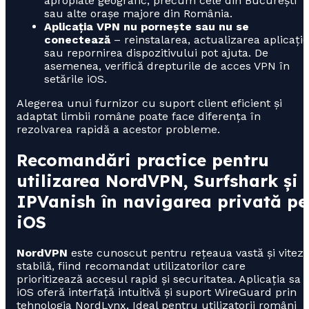
apropiate geografic, precum cele din București
sau alte orașe majore din România.
Aplicația VPN nu pornește sau nu se
conectează
– reinstalarea, actualizarea aplicație
sau repornirea dispozitivului pot ajuta. De
asemenea, verifică drepturile de acces VPN în
setările iOS.
Alegerea unui furnizor cu suport client eficient și
adaptat limbii române poate face diferența în
rezolvarea rapidă a acestor probleme.
Recomandări practice pentru
utilizarea NordVPN, Surfshark și
IPVanish în navigarea privată pe
iOS
NordVPN
este cunoscut pentru rețeaua vastă și vitez
stabilă, fiind recomandat utilizatorilor care
prioritizează accesul rapid și securitatea. Aplicația sa
iOS oferă interfață intuitivă și suport WireGuard prin
tehnologia NordLynx. Ideal pentru utilizatorii români