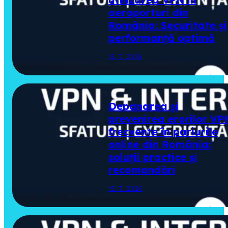
aeroporturi din
România: Securitate și
performanță optimă
15. 7. 2026
Depanarea și
prevenirea erorilor VP
frecvente în pariurile
online din România:
soluții practice și
recomandări
15. 7. 2026