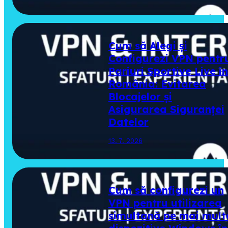
Cum să Alegi și
Configurezi VPN pentr
Pariuri Sportive Live în
România: Evitarea
Blocajelor și
Asigurarea Siguranței
Datelor
13. 7. 2026
Cum să configurezi un
VPN pentru utilizarea
simultană pe mai mult