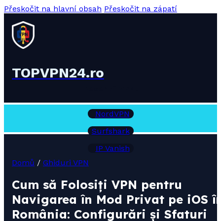
Přeskočit na hlavní obsah
Přeskočit na zápatí
TOPVPN24.ro
Recenzii VPN:
NordVPN
Surfshark
IP Vanish
Domů
/
Ghiduri VPN
Cum să Folosiți VPN pentru
Navigarea în Mod Privat pe iOS î
România: Configurări și Sfaturi