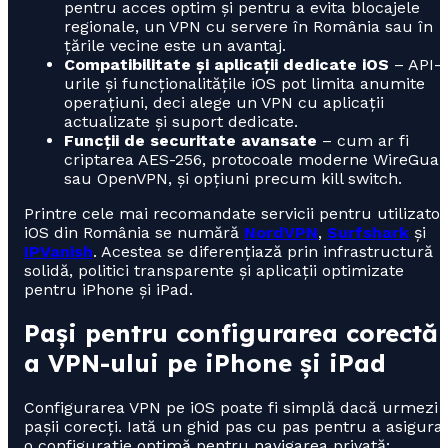
pentru acces optim și pentru a evita blocajele
regionale, un VPN cu servere în România sau în
țările vecine este un avantaj.
Compatibilitate și aplicații dedicate iOS
– API-
urile și funcționalitățile iOS pot limita anumite
operațiuni, deci alege un VPN cu aplicații
actualizate și suport dedicate.
Funcții de securitate avansate
– cum ar fi
criptarea AES-256, protocoale moderne WireGuar
sau OpenVPN, și opțiuni precum kill switch.
Printre cele mai recomandate servicii pentru utilizatori
iOS din România se numără
NordVPN
,
Surfshark
și
IPVanish
. Acestea se diferențiază prin infrastructură
solidă, politici transparente și aplicații optimizate
pentru iPhone și iPad.
Pași pentru configurarea corectă
a VPN-ului pe iPhone și iPad
Configurarea VPN pe iOS poate fi simplă dacă urmezi
pașii corecți. Iată un ghid pas cu pas pentru a asigura
o configurație optimă pentru navigarea privată: