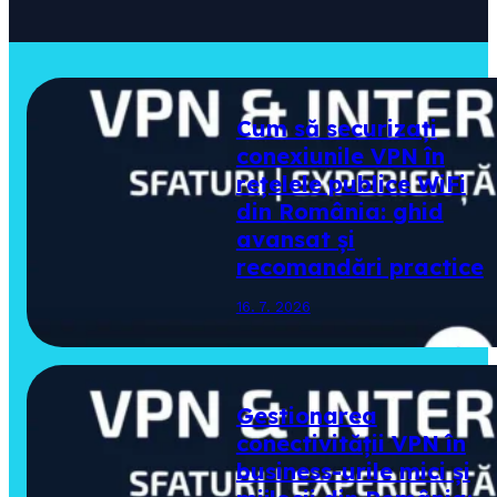
Cum să securizați
conexiunile VPN în
rețelele publice WiFi
din România: ghid
avansat și
recomandări practice
16. 7. 2026
Gestionarea
conectivității VPN în
business-urile mici și