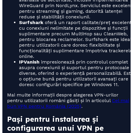
WireGuard prin NordLynx. Serviciul este excelent
pentru streaming și gaming, datorită latenței
reduse și stabilității conexiunii.
Surfshark
oferă un raport calitate/preț excelent,
cu conexiuni nelimitate pe dispozitive și funcții
suplimentare precum MultiHop sau CleanWeb,
pentru blocarea reclamelor. Surfshark este ideal
pentru utilizatorii care doresc flexibilitate și
funcționalități suplimentare împotriva trackerelo
online.
IPVanish
impresionează prin controlul complet
asupra conexiunii și suportul pentru protocoale
diverse, oferind o experiență personalizabilă. Est
o opțiune bună pentru utilizatorii avansați care
doresc configurări specifice pe Windows 11.
Mai multe informații despre alegerea VPN-urilor
pentru utilizatorii români găsiți și în articolul
Cel mai
bun VPN pentru România (2025)
.
Pași pentru instalarea și
configurarea unui VPN pe