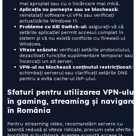
mai apropiat sau cu o încărcare mai mică.
Aplicația nu pornește sau se blochează:
reinstalați software-ul VPN sau verificați
actualizările Windows 11.
Probleme cu Kill Switch-ul:
asigurați-vă că
setările aplicației permit accesul complet în
sistem și că nu există conflicte cu firewall-ul
Windows.
Viteze scăzute:
verificați setările protocolului,
dezactivați funcțiile suplimentare temporar sau
încercați un alt server.
VPN-ul nu blochează conținutul restricționat:
schimbați serverul sau clarificați setările DNS
pentru a evita cache-ul ISP-ului.
Sfaturi pentru utilizarea VPN-ulu
în gaming, streaming și navigare
în România
Pentru streaming video, recomandăm servere cu
latență redusă și viteze ridicate, precum cele oferite d
NordVPN și Surfshark. Acestea suportă accese la