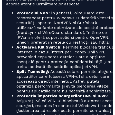
acorde atenție următoarelor aspecte:
Protocolul VPN:
În general, WireGuard este
recomandat pentru Windows 11 datorită vitezei și
securității sporite. NordVPN și Surfshark
utilizează variante optimizate ale acestui protoco
(NordLynx și WireGuard standard), în timp ce
IPVanish oferă suport solid și pentru OpenVPN,
uneori preferat în rețele cu restricții sau filtrări.
Activarea Kill Switch:
Permite blocarea traficulu
internet în cazul întreruperii conexiunii VPN,
prevenind expunerea datelor. Este o opțiune
esențială pentru protecția confidențialității și ar
trebui activată din setările aplicației VPN.
Split Tunneling:
Această setare permite alegerea
aplicațiilor care folosesc VPN-ul și a celor care
accesează direct internetul. Astfel, puteți
optimiza performanța și evita pierderea vitezei
pentru aplicațiile care nu necesită anonimizare.
Protecția împotriva scurgerilor DNS și IPv6:
Asigurați-vă că VPN-ul blochează automat acest
scurgeri, mai ales în contextul Windows 11 unde
gestionarea adreselor poate permite comunicații