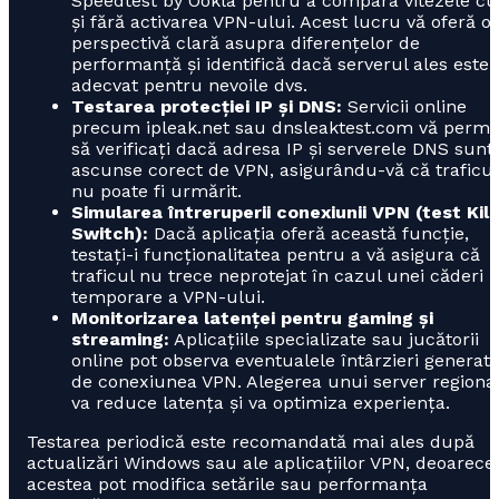
Speedtest by Ookla pentru a compara vitezele cu
și fără activarea VPN-ului. Acest lucru vă oferă o
perspectivă clară asupra diferențelor de
performanță și identifică dacă serverul ales este
adecvat pentru nevoile dvs.
Testarea protecției IP și DNS:
Servicii online
precum ipleak.net sau dnsleaktest.com vă permi
să verificați dacă adresa IP și serverele DNS sunt
ascunse corect de VPN, asigurându-vă că traficul
nu poate fi urmărit.
Simularea întreruperii conexiunii VPN (test Kill
Switch):
Dacă aplicația oferă această funcție,
testați-i funcționalitatea pentru a vă asigura că
traficul nu trece neprotejat în cazul unei căderi
temporare a VPN-ului.
Monitorizarea latenței pentru gaming și
streaming:
Aplicațiile specializate sau jucătorii
online pot observa eventualele întârzieri generat
de conexiunea VPN. Alegerea unui server regiona
va reduce latența și va optimiza experiența.
Testarea periodică este recomandată mai ales după
actualizări Windows sau ale aplicațiilor VPN, deoarece
acestea pot modifica setările sau performanța