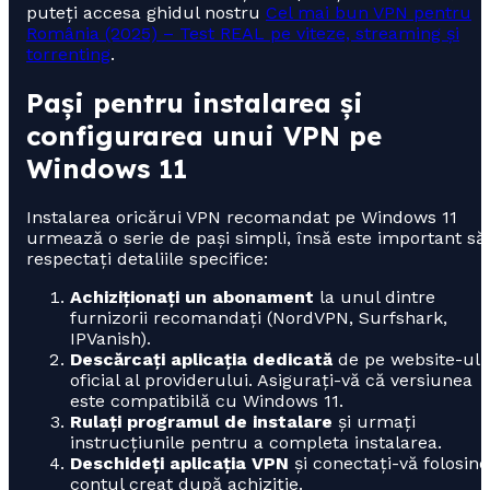
puteți accesa ghidul nostru
Cel mai bun VPN pentru
România (2025) – Test REAL pe viteze, streaming și
torrenting
.
Pași pentru instalarea și
configurarea unui VPN pe
Windows 11
Instalarea oricărui VPN recomandat pe Windows 11
urmează o serie de pași simpli, însă este important să
respectați detaliile specifice:
Achiziționați un abonament
la unul dintre
furnizorii recomandați (NordVPN, Surfshark,
IPVanish).
Descărcați aplicația dedicată
de pe website-ul
oficial al providerului. Asigurați-vă că versiunea
este compatibilă cu Windows 11.
Rulați programul de instalare
și urmați
instrucțiunile pentru a completa instalarea.
Deschideți aplicația VPN
și conectați-vă folosind
contul creat după achiziție.