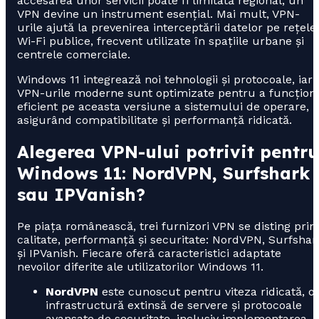
accesarea unor servicii poate fi limitată regional, un
VPN devine un instrument esențial. Mai mult, VPN-
urile ajută la prevenirea interceptării datelor pe rețele
Wi-Fi publice, frecvent utilizate în spațiile urbane și
centrele comerciale.
Windows 11 integrează noi tehnologii și protocoale, iar
VPN-urile moderne sunt optimizate pentru a funcțion
eficient pe aceasta versiune a sistemului de operare,
asigurând compatibilitate și performanță ridicată.
Alegerea VPN-ului potrivit pentru
Windows 11: NordVPN, Surfshark
sau IPVanish?
Pe piața românească, trei furnizori VPN se disting prin
calitate, performanță și securitate: NordVPN, Surfshar
și IPVanish. Fiecare oferă caracteristici adaptate
nevoilor diferite ale utilizatorilor Windows 11.
NordVPN
este cunoscut pentru viteza ridicată, o
infrastructură extinsă de servere și protocoale
avansate de securitate, inclusiv implementarea