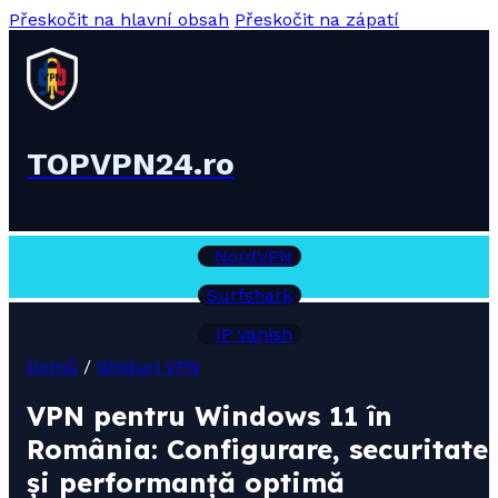
Přeskočit na hlavní obsah
Přeskočit na zápatí
TOPVPN24.ro
Recenzii VPN:
NordVPN
Surfshark
IP Vanish
Domů
/
Ghiduri VPN
VPN pentru Windows 11 în
România: Configurare, securitate
și performanță optimă