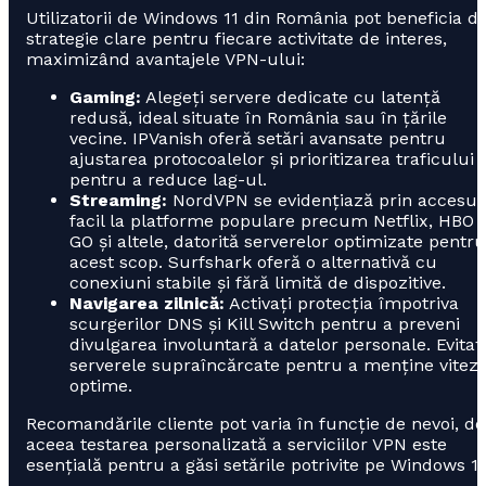
Utilizatorii de Windows 11 din România pot beneficia d
strategie clare pentru fiecare activitate de interes,
maximizând avantajele VPN-ului:
Gaming:
Alegeți servere dedicate cu latență
redusă, ideal situate în România sau în țările
vecine. IPVanish oferă setări avansate pentru
ajustarea protocoalelor și prioritizarea traficului
pentru a reduce lag-ul.
Streaming:
NordVPN se evidențiază prin accesul
facil la platforme populare precum Netflix, HBO
GO și altele, datorită serverelor optimizate pentru
acest scop. Surfshark oferă o alternativă cu
conexiuni stabile și fără limită de dispozitive.
Navigarea zilnică:
Activați protecția împotriva
scurgerilor DNS și Kill Switch pentru a preveni
divulgarea involuntară a datelor personale. Evitaț
serverele supraîncărcate pentru a menține vitez
optime.
Recomandările cliente pot varia în funcție de nevoi, de
aceea testarea personalizată a serviciilor VPN este
esențială pentru a găsi setările potrivite pe Windows 11