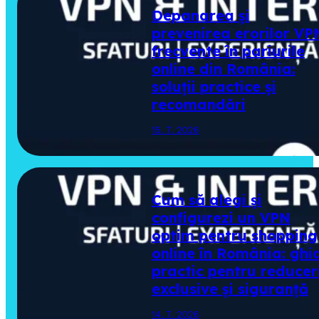
Depanarea și
prevenirea erorilor VP
frecvente în pariurile
online din România:
soluții practice și
recomandări
15. 7. 2026
Cum să alegi și
configurezi un VPN
optim pentru shopping
online în România: ghi
practic pentru reducer
exclusive și siguranță
14. 7. 2026