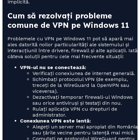
implicită.
Cum să rezolvați probleme
comune de VPN pe Windows 11
Problemele cu VPN pe Windows 11 pot să apară mai
ales datorită noilor particularități ale sistemului și
interacțiunii între drivere, firewall și alte aplicații. Iată
câteva soluții pentru cele mai frecvente situații:
VPN-ul nu se conectează:
Verificați conexiunea de internet generală.
Schimbați protocolul VPN (de exemplu,
treceți de la WireGuard la OpenVPN sau
viceversa).
Dezactivați temporar firewall-ul Windows
sau orice antiviruși și testați din nou.
Rulați aplicația VPN cu drepturi de
administrator.
Conexiunea VPN este lentă:
Alegeți un server mai apropiat din România
sau țările vecine pentru latență mai mică.
Comutați pe protocolul WireGuard pentru