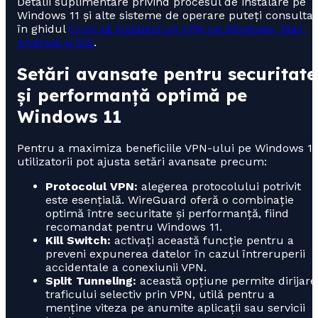
Detalii suplimentare privind procesul de instalare pe
Windows 11 și alte sisteme de operare puteți consulta
în ghidul
Cum să instalezi un VPN pe Windows, Mac,
Android și iOS
.
Setări avansate pentru securitate
și performanță optimă pe
Windows 11
Pentru a maximiza beneficiile VPN-ului pe Windows 11
utilizatorii pot ajusta setări avansate precum:
Protocolul VPN:
alegerea protocolului potrivit
este esențială. WireGuard oferă o combinație
optimă între securitate și performanță, fiind
recomandat pentru Windows 11.
Kill Switch:
activați această funcție pentru a
preveni expunerea datelor în cazul întreruperii
accidentale a conexiunii VPN.
Split Tunneling:
această opțiune permite dirijare
traficului selectiv prin VPN, utilă pentru a
menține viteza pe anumite aplicații sau servicii