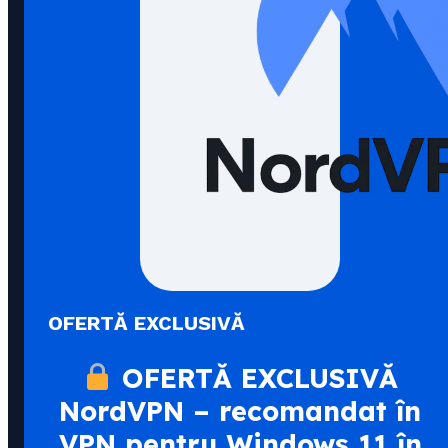
OFERTĂ EXCLUSIVĂ
OFERTĂ EXCLUSIVĂ
NordVPN – recomandat în
VPN pentru Windows 11 în