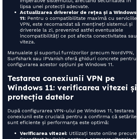
imperative sistemului, afectând securitatea în
lipsa unei protecții adecvate.
Actualizarea driverelor de rețea și a Windows
11:
Pentru o compatibilitate maximă cu serviciile
VPN, este recomandat să mențineți sistemul și
driverele la zi, prevenind astfel eventualele
incompatibilități ce pot afecta conectivitatea sau
viteza.
Manualele și suportul furnizorilor precum NordVPN,
Surfshark sau IPVanish oferă ghiduri concrete pentru
configurarea acestor opțiuni pe Windows 11.
Testarea conexiunii VPN pe
Windows 11: verificarea vitezei și
protecția datelor
După configurarea VPN-ului pe Windows 11, testarea
conexiunii este crucială pentru a confirma că setările
sunt eficiente și performanța este optimă:
Verificarea vitezei:
Utilizați teste online precum