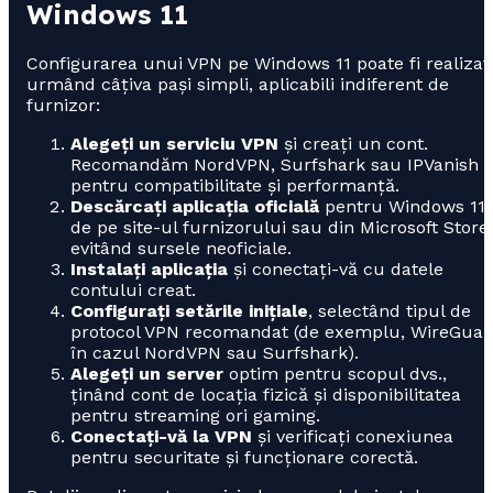
Windows 11
Configurarea unui VPN pe Windows 11 poate fi realizat
urmând câțiva pași simpli, aplicabili indiferent de
furnizor:
Alegeți un serviciu VPN
și creați un cont.
Recomandăm NordVPN, Surfshark sau IPVanish
pentru compatibilitate și performanță.
Descărcați aplicația oficială
pentru Windows 11
de pe site-ul furnizorului sau din Microsoft Store,
evitând sursele neoficiale.
Instalați aplicația
și conectați-vă cu datele
contului creat.
Configurați setările inițiale
, selectând tipul de
protocol VPN recomandat (de exemplu, WireGuar
în cazul NordVPN sau Surfshark).
Alegeți un server
optim pentru scopul dvs.,
ținând cont de locația fizică și disponibilitatea
pentru streaming ori gaming.
Conectați-vă la VPN
și verificați conexiunea
pentru securitate și funcționare corectă.