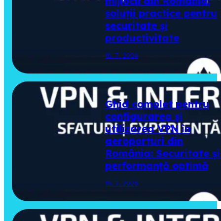
mijlocii din România:
soluții practice pentru
securitate și
productivitate
16. 7. 2026
Ghid complet pentru
configurarea și
utilizarea VPN în
aeroporturi din
România: Securitate și
performanță optimă
15. 7. 2026