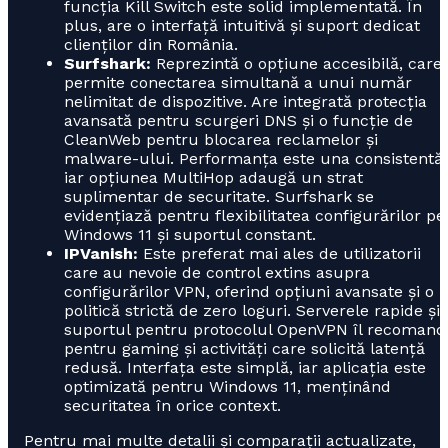
funcția Kill Switch este solid implementată. În
plus, are o interfață intuitivă și suport dedicat
clienților din România.
Surfshark:
Reprezintă o opțiune accesibilă, care
permite conectarea simultană a unui număr
nelimitat de dispozitive. Are integrată protecția
avansată pentru scurgeri DNS și o funcție de
CleanWeb pentru blocarea reclamelor și
malware-ului. Performanța este una consistentă,
iar opțiunea MultiHop adaugă un strat
suplimentar de securitate. Surfshark se
evidențiază pentru flexibilitatea configurărilor pe
Windows 11 și suportul constant.
IPVanish:
Este preferat mai ales de utilizatorii
care au nevoie de control extins asupra
configurărilor VPN, oferind opțiuni avansate și o
politică strictă de zero loguri. Serverele rapide și
suportul pentru protocolul OpenVPN îl recomand
pentru gaming și activități care solicită latență
redusă. Interfața este simplă, iar aplicația este
optimizată pentru Windows 11, menținând
securitatea în orice context.
Pentru mai multe detalii și comparații actualizate,