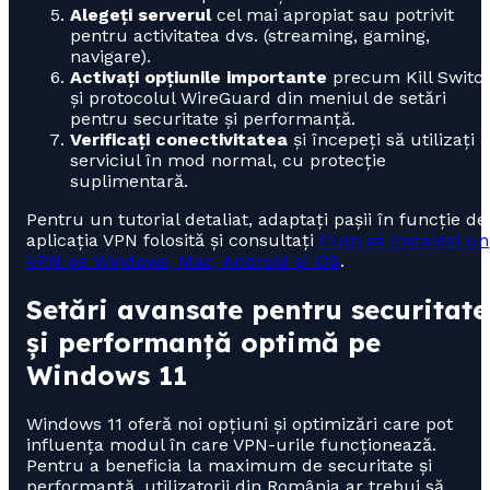
Alegeți serverul
cel mai apropiat sau potrivit
pentru activitatea dvs. (streaming, gaming,
navigare).
Activați opțiunile importante
precum Kill Switc
și protocolul WireGuard din meniul de setări
pentru securitate și performanță.
Verificați conectivitatea
și începeți să utilizați
serviciul în mod normal, cu protecție
suplimentară.
Pentru un tutorial detaliat, adaptați pașii în funcție de
aplicația VPN folosită și consultați
Cum să instalezi un
VPN pe Windows, Mac, Android și iOS
.
Setări avansate pentru securitate
și performanță optimă pe
Windows 11
Windows 11 oferă noi opțiuni și optimizări care pot
influența modul în care VPN-urile funcționează.
Pentru a beneficia la maximum de securitate și
performanță, utilizatorii din România ar trebui să