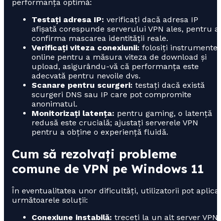
performanța optimă:
Testați adresa IP:
verificați dacă adresa IP
afișată corespunde serverului VPN ales, pentru a
confirma mascarea identității reale.
Verificați viteza conexiunii:
folosiți instrumente
online pentru a măsura viteza de download și
upload, asigurându-vă că performanța este
adecvată pentru nevoile dvs.
Scanare pentru scurgeri:
testați dacă există
scurgeri DNS sau IP care pot compromite
anonimatul.
Monitorizați latența:
pentru gaming, o latență
redusă este crucială; ajustați serverele VPN
pentru a obține o experiență fluidă.
Cum să rezolvați probleme
comune de VPN pe Windows 11
În eventualitatea unor dificultăți, utilizatorii pot aplica
următoarele soluții:
Conexiune instabilă:
treceți la un alt server VPN