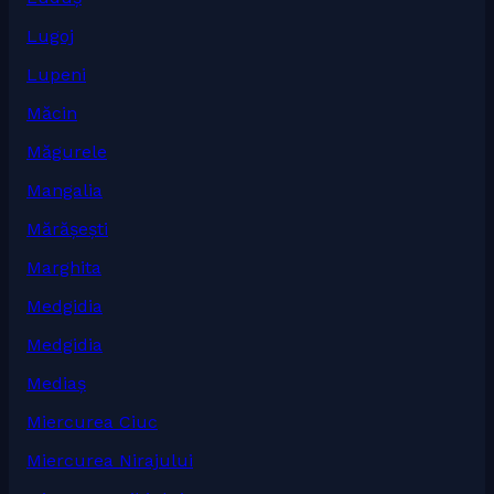
Lugoj
Lupeni
Măcin
Măgurele
Mangalia
Mărășești
Marghita
Medgidia
Medgidia
Mediaș
Miercurea Ciuc
Miercurea Nirajului