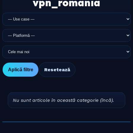
vpn_romania
Use
Platformă
Sortare
case
Resetează
Aplică filtre
Nu sunt articole în această categorie (încă).