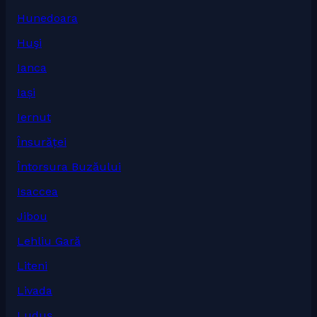
Hunedoara
Huşi
Ianca
Iași
Iernut
Însurăței
Întorsura Buzăului
Isaccea
Jibou
Lehliu Gară
Liteni
Livada
Luduș