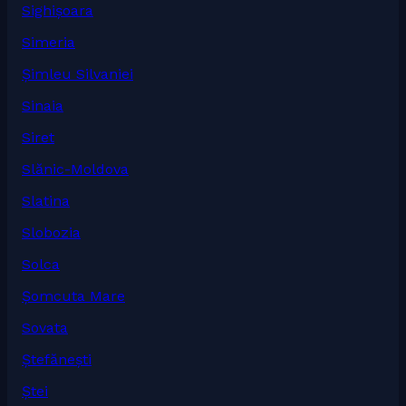
Sighișoara
Simeria
Șimleu Silvaniei
Sinaia
Siret
Slănic-Moldova
Slatina
Slobozia
Solca
Șomcuta Mare
Sovata
Ștefănești
Ștei