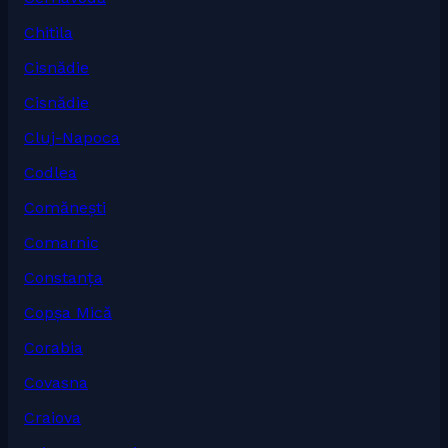
Chitila
Cisnădie
Cisnădie
Cluj-Napoca
Codlea
Comănești
Comarnic
Constanța
Copșa Mică
Corabia
Covasna
Craiova