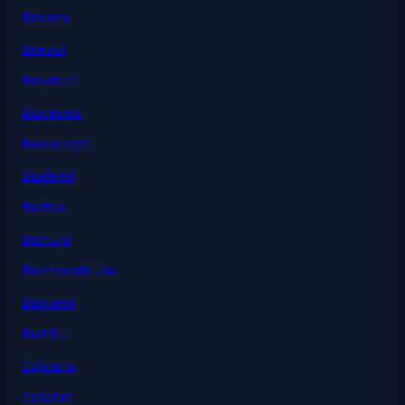
Breaza
Brezoi
Broșteni
Bucecea
București
Budești
Buftea
Buhuși
Bumbești-Jiu
Bușteni
Buzău
Cajvana
Calafat