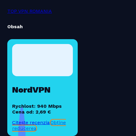
TOP VPN ROMANIA
Obsah
NordVPN
Rychlost: 940 Mbps
Cena od: 2,69 €
Citește recenzia
Obține
reducerea