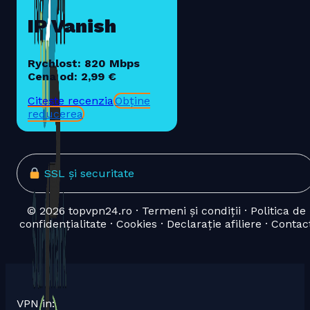
IP Vanish
Rychlost: 820 Mbps
Cena od: 2,99 €
Citește recenzia
Obține
reducerea
SSL și securitate
© 2026 topvpn24.ro · Termeni și condiții · Politica de
confidențialitate · Cookies · Declarație afiliere · Contac
VPN in: