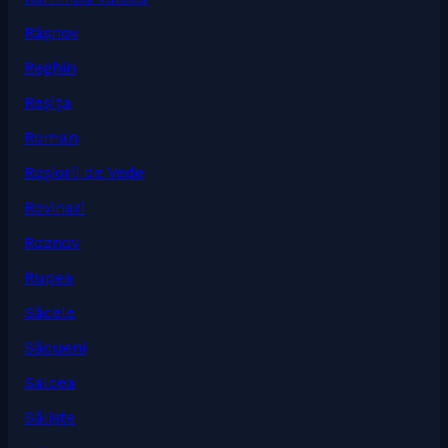
Râșnov
Reghin
Reșița
Roman
Roșiorii de Vede
Rovinari
Roznov
Rupea
Săcele
Săcueni
Salcea
Săliște