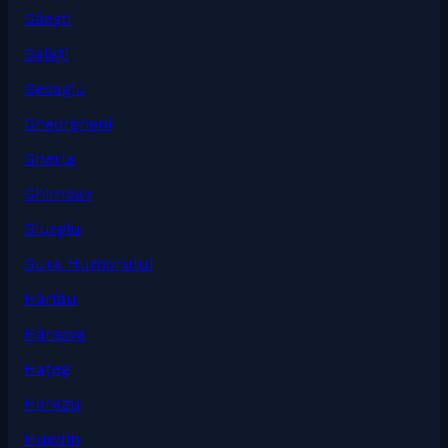
Găești
Galați
Geoagiu
Gheorgheni
Gherla
Ghimbav
Giurgiu
Gura Humorului
Hârlău
Hârșova
Hațeg
Horezu
Huedin