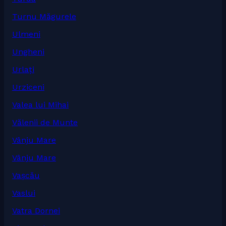
Turnu Măgurele
Ulmeni
Ungheni
Urlați
Urziceni
Valea lui Mihai
Vălenii de Munte
Vânju Mare
Vânju Mare
Vașcău
Vaslui
Vatra Dornei