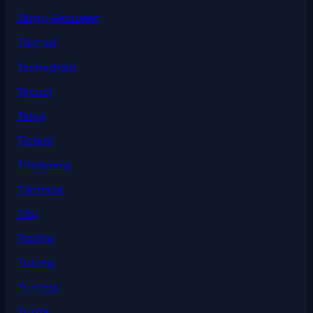
Târgu Secuiesc
Tășnad
Techirghiol
Tecuci
Teiuș
Țicleni
Timișoara
Tismana
Titu
Toplița
Tulcea
Turceni
Turda