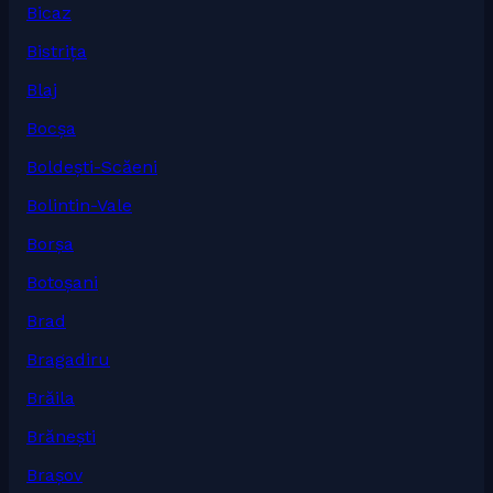
Bicaz
Bistrița
Blaj
Bocșa
Boldești-Scăeni
Bolintin-Vale
Borșa
Botoșani
Brad
Bragadiru
Brăila
Brănești
Brașov