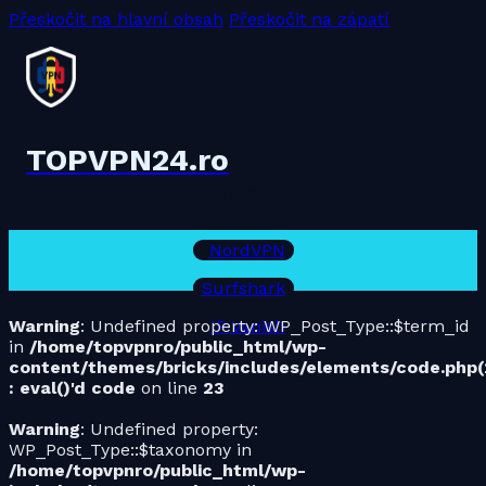
Přeskočit na hlavní obsah
Přeskočit na zápatí
TOPVPN24.ro
Recenzii VPN:
NordVPN
Surfshark
Warning
: Undefined property: WP_Post_Type::$term_id
IP Vanish
in
/home/topvpnro/public_html/wp-
content/themes/bricks/includes/elements/code.php(
: eval()'d code
on line
23
Warning
: Undefined property:
WP_Post_Type::$taxonomy in
/home/topvpnro/public_html/wp-