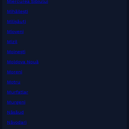
Miercurea Sibiului
Mihăilești
Milișăuți
Mioveni
Mizil
Moinești
Moldova Nouă
Moreni
Motru
Murfatlar
Murgeni
Năsăud
Năvodari