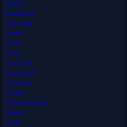
Negrești
Negrești-Oaș
Negru Vodă
Nehoiu
Novaci
Nucet
Ocna Mureș
Ocna Sibiului
Ocnele Mari
Odobești
Odorheiu Secuiesc
Oltenița
Onești