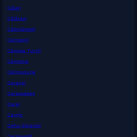
Călan
Călărași
Călimănești
Câmpeni
Câmpia Turzii
Câmpina
Câmpulung
Caracal
Caransebeș
Carei
Cavnic
Cehu Silvaniei
Cernavodă