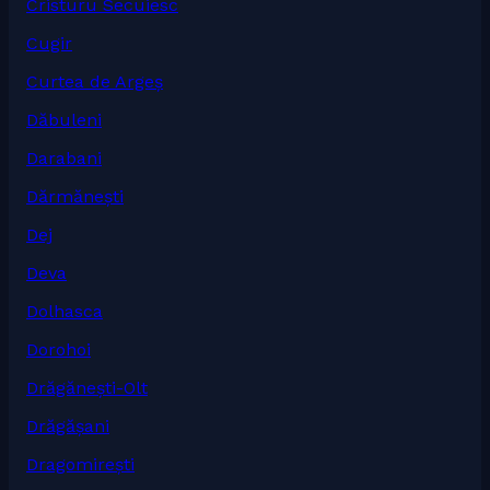
Cristuru Secuiesc
Cugir
Curtea de Argeș
Dăbuleni
Darabani
Dărmănești
Dej
Deva
Dolhasca
Dorohoi
Drăgănești-Olt
Drăgășani
Dragomirești