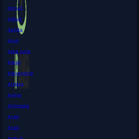
Abrud
Adjud
Agnita
Aiud
Alba Iulia
Aleșd
Alexandria
Amara
Anina
Aninoasa
Arad
Arad
Ardud