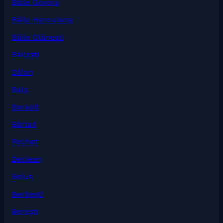
Băile Govora
Băile Herculane
Băile Olănești
Băilești
Bălan
Balș
Baraolt
Bârlad
Bechet
Beclean
Beiuș
Berbești
Berești