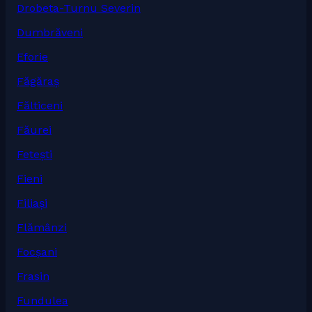
Drobeta-Turnu Severin
Dumbrăveni
Eforie
Făgăraș
Fălticeni
Făurei
Fetești
Fieni
Filiași
Flămânzi
Focșani
Frasin
Fundulea