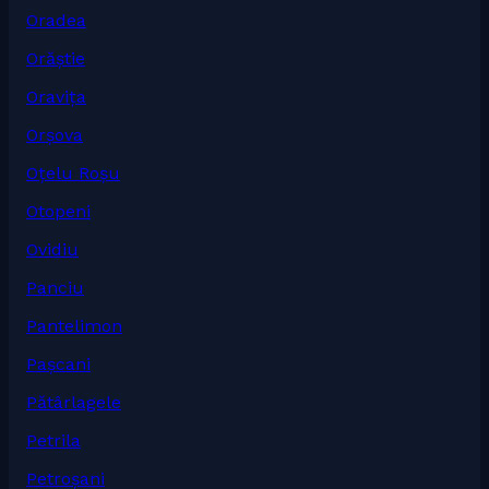
Oradea
Orăștie
Oravița
Orșova
Oțelu Roșu
Otopeni
Ovidiu
Panciu
Pantelimon
Pașcani
Pătârlagele
Petrila
Petroșani