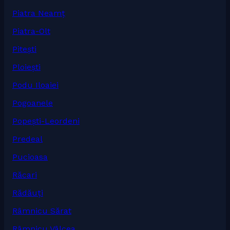
Piatra Neamț
Piatra-Olt
Pitești
Ploiești
Podu Iloaiei
Pogoanele
Popești-Leordeni
Predeal
Pucioasa
Răcari
Rădăuți
Râmnicu Sărat
Râmnicu Vâlcea