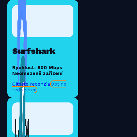
Surfshark
Rychlost: 900 Mbps
Neomezeně zařízení
Citește recenzia
Obține
reducerea