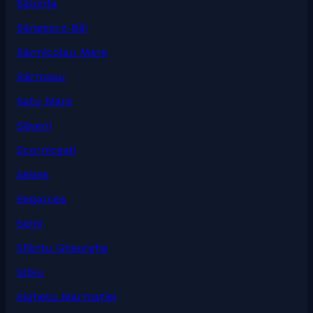
Salonta
Sângeorz-Băi
Sânnicolau Mare
Sărmașu
Satu Mare
Săveni
Scornicești
Sebeș
Segarcea
Seini
Sfântu Gheorghe
Sibiu
Sighetu Marmației