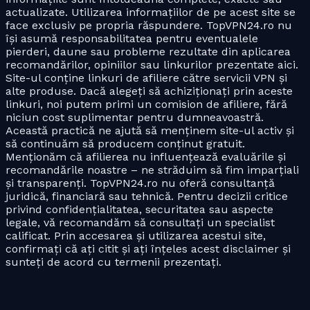
actualizate. Utilizarea informațiilor de pe acest site se
face exclusiv pe propria răspundere. TopVPN24.ro nu
își asumă responsabilitatea pentru eventualele
pierderi, daune sau probleme rezultate din aplicarea
recomandărilor, opiniilor sau linkurilor prezentate aici.
Site-ul conține linkuri de afiliere către servicii VPN și
alte produse. Dacă alegeți să achiziționați prin aceste
linkuri, noi putem primi un comision de afiliere, fără
niciun cost suplimentar pentru dumneavoastră.
Această practică ne ajută să menținem site-ul activ și
să continuăm să producem conținut gratuit.
Menționăm că afilierea nu influențează evaluările și
recomandările noastre – ne străduim să fim imparțiali
și transparenți. TopVPN24.ro nu oferă consultanță
juridică, financiară sau tehnică. Pentru decizii critice
privind confidențialitatea, securitatea sau aspecte
legale, vă recomandăm să consultați un specialist
calificat. Prin accesarea și utilizarea acestui site,
confirmați că ați citit și ați înțeles acest disclaimer și
sunteți de acord cu termenii prezentați.