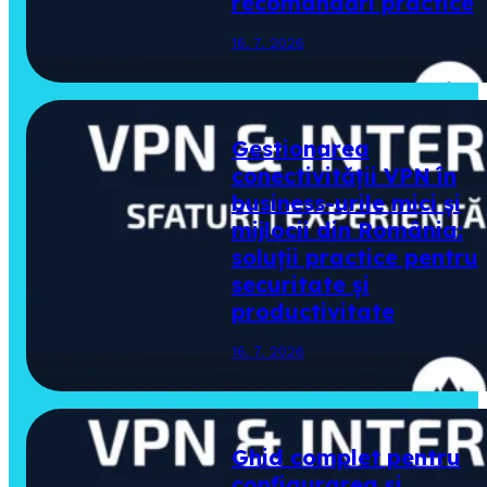
recomandări practice
16. 7. 2026
Gestionarea
conectivității VPN în
business-urile mici și
mijlocii din România:
soluții practice pentru
securitate și
productivitate
16. 7. 2026
Ghid complet pentru
configurarea și