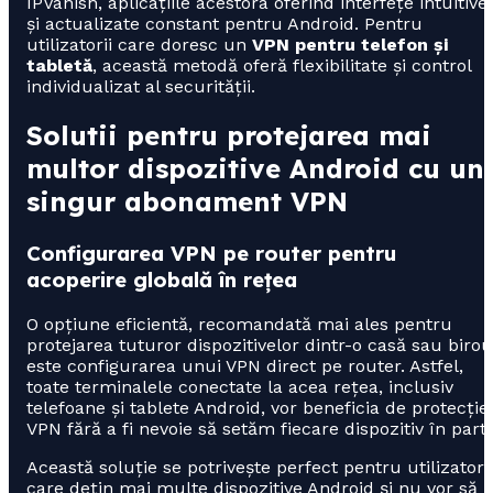
IPVanish, aplicațiile acestora oferind interfețe intuitive
și actualizate constant pentru Android. Pentru
utilizatorii care doresc un
VPN pentru telefon și
tabletă
, această metodă oferă flexibilitate și control
individualizat al securității.
Solutii pentru protejarea mai
multor dispozitive Android cu un
singur abonament VPN
Configurarea VPN pe router pentru
acoperire globală în rețea
O opțiune eficientă, recomandată mai ales pentru
protejarea tuturor dispozitivelor dintr-o casă sau birou
este configurarea unui VPN direct pe router. Astfel,
toate terminalele conectate la acea rețea, inclusiv
telefoane și tablete Android, vor beneficia de protecție
VPN fără a fi nevoie să setăm fiecare dispozitiv în parte
Această soluție se potrivește perfect pentru utilizatorii
care dețin mai multe dispozitive Android și nu vor să