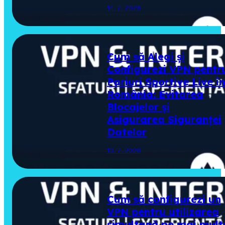
14. 7. 2026
Cum să Alegi și
Configurezi VPN pentr
Pariuri Sportive Live în
România: Evitarea
Blocajelor și
Asigurarea Siguranței
Datelor
13. 7. 2026
Cum să configurezi un
VPN pentru utilizarea
simultană pe mai mult