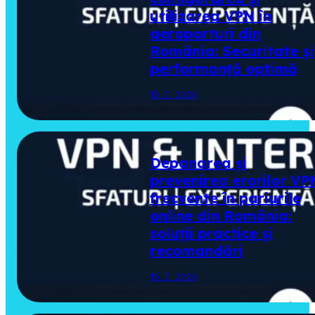
utilizarea VPN în
aeroporturi din
România: Securitate și
performanță optimă
15. 7. 2026
Depanarea și
prevenirea erorilor VP
frecvente în pariurile
online din România:
soluții practice și
recomandări
15. 7. 2026