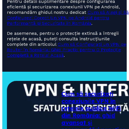
Pentru detalii suplimentare despre configurarea
eficientă și securizarea conexiunii VPN pe Android,
recomandăm ghidul nostru dedicat
Cum să Alegi și Să
Configurezi Corect Un VPN pe Android pentru
Performanță și Securitate în România
.
De asemenea, pentru o protecție extinsă a întregii
rețele de acasă, puteți consulta instrucțiunile
complete din articolul
Cum să Configurați un VPN pe
Router în România: Ghid Practic pentru O Protecție
Completă a Rețelei Acasă
.
Cum să securizați
conexiunile VPN în
rețelele publice WiFi
din România: ghid
avansat și