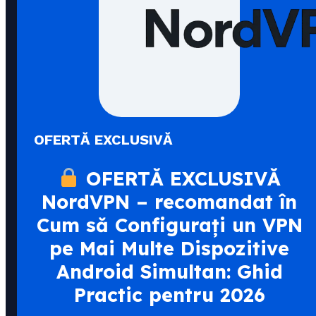
OFERTĂ EXCLUSIVĂ
OFERTĂ EXCLUSIVĂ
NordVPN – recomandat în
Cum să Configurați un VPN
pe Mai Multe Dispozitive
Android Simultan: Ghid
Practic pentru 2026