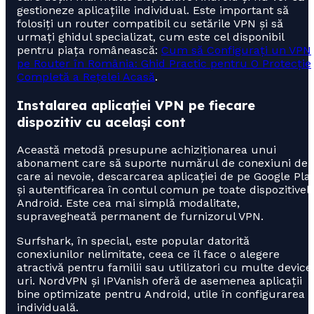
gestioneze aplicațiile individual. Este important să
folosiți un router compatibil cu setările VPN și să
urmați ghidul specializat, cum este cel disponibil
pentru piața românească:
Cum să Configurați un VPN
pe Router în România: Ghid Practic pentru O Protecție
Completă a Rețelei Acasă
.
Instalarea aplicației VPN pe fiecare
dispozitiv cu același cont
Această metodă presupune achiziționarea unui
abonament care să suporte numărul de conexiuni de
care ai nevoie, descarcarea aplicației de pe Google Pla
și autentificarea în contul comun pe toate dispozitivel
Android. Este cea mai simplă modalitate,
supravegheată permanent de furnizorul VPN.
Surfshark, în special, este popular datorită
conexiunilor nelimitate, ceea ce îl face o alegere
atractivă pentru familii sau utilizatori cu multe device
uri. NordVPN și IPVanish oferă de asemenea aplicații
bine optimizate pentru Android, utile în configurarea
individuală.