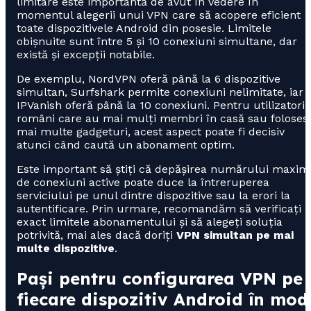
limitare este importantă de avut în vedere în
momentul alegerii unui VPN care să acopere eficient
toate dispozitivele Android din posesie. Limitele
obișnuite sunt între 5 și 10 conexiuni simultane, dar
există și excepții notabile.
De exemplu, NordVPN oferă până la 6 dispozitive
simultan, Surfshark permite conexiuni nelimitate, iar
IPVanish oferă până la 10 conexiuni. Pentru utilizatorii
români care au mai mulți membri în casă sau foloses
mai multe gadgeturi, acest aspect poate fi decisiv
atunci când caută un abonament optim.
Este important să știți că depășirea numărului maxim
de conexiuni active poate duce la întreruperea
serviciului pe unul dintre dispozitive sau la erori la
autentificare. Prin urmare, recomandăm să verificați
exact limitele abonamentului și să alegeți soluția
potrivită, mai ales dacă doriți
VPN simultan pe mai
multe dispozitive
.
Pași pentru configurarea VPN pe
fiecare dispozitiv Android în mod