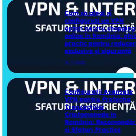
Cum să alegi și
configurezi un VPN
optim pentru shopping
online în România: ghi
practic pentru reducer
exclusive și siguranță
14. 7. 2026
Configurații Avansate
VPN pentru Protecția
Tranzacțiilor
Criptomonede în
România: Recomandăr
și Sfaturi Practice