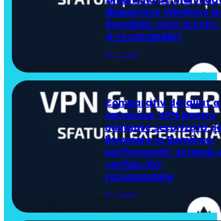
dispozitive Windows în
România: ghid practic
și recomandări
12. 7. 2026
Comparativ detaliat a
serviciilor VPN pentru
navigare securizată p
browsere în România:
performanță, extensii ș
configurări
recomandate
11. 7. 2026