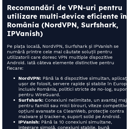
Recomandări de VPN-uri pentru
utilizare multi-device eficiente în
România (NordVPN, Surfshark,
IPVanish)
Pe piața locală, NordVPN, Surfshark și IPVanish se
numără printre cele mai căutate soluții pentru
utilizatorii care doresc VPN multiple dispozitive
Android. Iată câteva elemente distinctive pentru
fiecare:
NordVPN:
Până la 6 dispozitive simultan, aplicați
ușor de folosit, servere rapide și stabile în Europa
inclusiv România, politici stricte de no-log, suport
pentru WireGuard.
Surfshark:
Conexiuni nelimitate, un avantaj majo
pentru familii sau mici birouri, viteze competitive
opțiuni avansate ca CleanWeb, protecție contra
malware și tracker-e, suport solid pe Android.
IPVanish:
Până la 10 conexiuni simultane,
integrare simplă, conexiuni stabile, bună