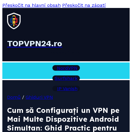
Přeskočit na hlavní obsah
Přeskočit na zápatí
TOPVPN24.ro
Recenzii VPN:
NordVPN
Surfshark
IP Vanish
Domů
/
Ghiduri VPN
Cum să Configurați un VPN pe
Mai Multe Dispozitive Android
Simultan: Ghid Practic pentru