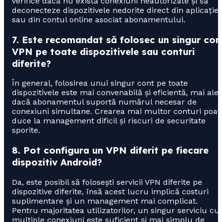
verifice dacă nu există conexiuni neautorizate și să
deconecteze dispozitivele nedorite direct din aplicație
sau din contul online asociat abonamentului.
7. Este recomandat să folosec un singur con
VPN pe toate dispozitivele sau conturi
diferite?
În general, folosirea unui singur cont pe toate
dispozitivele este mai convenabilă și eficientă, mai ale
dacă abonamentul suportă numărul necesar de
conexiuni simultane. Crearea mai multor conturi poat
duce la management dificil și riscuri de securitate
sporite.
8. Pot configura un VPN diferit pe fiecare
dispozitiv Android?
Da, este posibil să folosești servicii VPN diferite pe
dispozitive diferite, însă acest lucru implică costuri
suplimentare și un management mai complicat.
Pentru majoritatea utilizatorilor, un singur serviciu cu
multiple conexiuni este suficient și mai simplu de