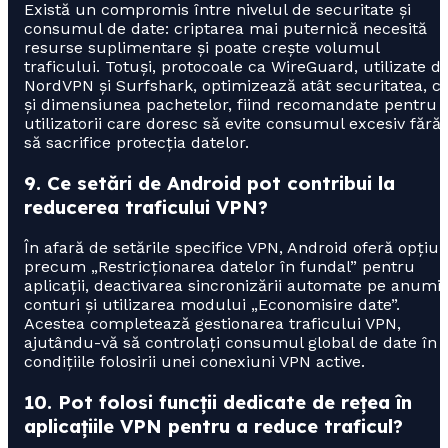
Există un compromis între nivelul de securitate și
consumul de date: criptarea mai puternică necesită
resurse suplimentare și poate crește volumul
traficului. Totuși, protocoale ca WireGuard, utilizate d
NordVPN și Surfshark, optimizează atât securitatea, c
și dimensiunea pachetelor, fiind recomandate pentru
utilizatorii care doresc să evite consumul excesiv fără
să sacrifice protecția datelor.
9. Ce setări de Android pot contribui la
reducerea traficului VPN?
În afară de setările specifice VPN, Android oferă opțiun
precum „Restricționarea datelor în fundal” pentru
aplicații, deactivarea sincronizării automate pe anumi
conturi și utilizarea modului „Economisire date”.
Acestea completează gestionarea traficului VPN,
ajutându-vă să controlați consumul global de date în
condițiile folosirii unei conexiuni VPN active.
10. Pot folosi funcții dedicate de rețea în
aplicațiile VPN pentru a reduce traficul?