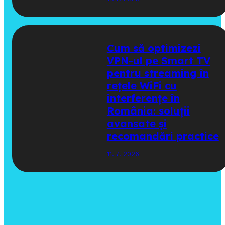
Cum să optimizezi
VPN-ul pe Smart TV
pentru streaming în
rețele WiFi cu
interferențe în
România: soluții
avansate și
recomandări practice
11. 7. 2026