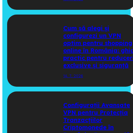
Cum să alegi și
configurezi un VPN
optim pentru shopping
online în România: ghi
practic pentru reducer
exclusive și siguranță
14. 7. 2026
Configurații Avansate
VPN pentru Protecția
Tranzacțiilor
Criptomonede în