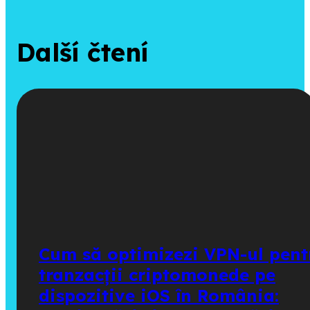
Další čtení
Cum să optimizezi VPN-ul pent
tranzacții criptomonede pe
dispozitive iOS în România: