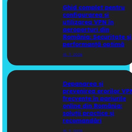
Ghid complet pentru
configurarea și
utilizarea VPN în
aeroporturi din
România: Securitate și
performanță optimă
15. 7. 2026
Depanarea și
prevenirea erorilor VP
frecvente în pariurile
online din România:
soluții practice și
recomandări
15. 7. 2026