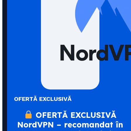
OFERTĂ EXCLUSIVĂ
OFERTĂ EXCLUSIVĂ
NordVPN – recomandat în