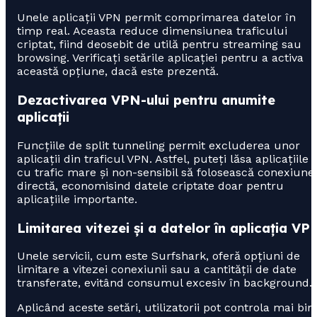
Unele aplicații VPN permit comprimarea datelor în
timp real. Aceasta reduce dimensiunea traficului
criptat, fiind deosebit de utilă pentru streaming sau
browsing. Verificați setările aplicației pentru a activa
această opțiune, dacă este prezentă.
Dezactivarea VPN-ului pentru anumite
aplicații
Funcțiile de split tunneling permit excluderea unor
aplicații din traficul VPN. Astfel, puteți lăsa aplicațiile
cu trafic mare și non-sensibil să folosească conexiune
directă, economisind datele criptate doar pentru
aplicațiile importante.
Limitarea vitezei și a datelor în aplicația VP
Unele servicii, cum este Surfshark, oferă opțiuni de
limitare a vitezei conexiunii sau a cantității de date
transferate, evitând consumul excesiv în background.
Aplicând aceste setări, utilizatorii pot controla mai bin