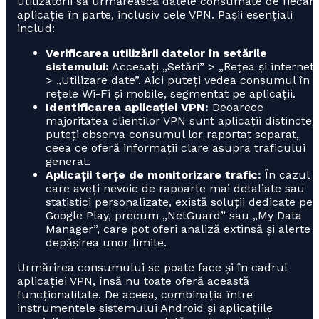
utilizatorii să urmărească datele consumate de fiecar
aplicație în parte, inclusiv cele VPN. Pașii esențiali
includ:
Verificarea utilizării datelor în setările
sistemului:
Accesați „Setări” > „Rețea și internet”
> „Utilizare date”. Aici puteți vedea consumul în
rețele Wi-Fi și mobile, segmentat pe aplicații.
Identificarea aplicației VPN:
Deoarece
majoritatea clientilor VPN sunt aplicații distincte,
puteți observa consumul lor raportat separat,
ceea ce oferă informații clare asupra traficului
generat.
Aplicații terțe de monitorizare trafic:
În cazul î
care aveți nevoie de rapoarte mai detaliate sau
statistici personalizate, există soluții dedicate pe
Google Play, precum „NetGuard” sau „My Data
Manager”, care pot oferi analiză extinsă și alerte l
depășirea unor limite.
Urmărirea consumului se poate face și în cadrul
aplicației VPN, însă nu toate oferă această
funcționalitate. De aceea, combinația între
instrumentele sistemului Android și aplicațiile