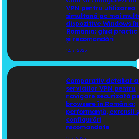
Cum să configurezi un
VPN pentru utilizarea
simultană pe mai mult
dispozitive Windows în
România: ghid practic
și recomandări
12. 7. 2026
Comparativ detaliat a
serviciilor VPN pentru
navigare securizată p
browsere în România:
performanță, extensii ș
configurări
recomandate
11. 7. 2026