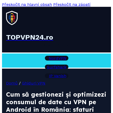
Přeskočit na hlavní obsah
Přeskočit na zápatí
TOPVPN24.ro
Recenzii VPN:
NordVPN
Surfshark
IP Vanish
Domů
/
Ghiduri VPN
Cum să gestionezi și optimizezi
consumul de date cu VPN pe
Android în România: sfaturi