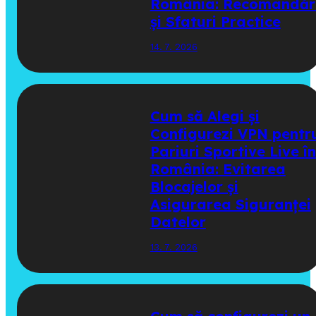
România: Recomandăr
și Sfaturi Practice
14. 7. 2026
Cum să Alegi și
Configurezi VPN pentr
Pariuri Sportive Live în
România: Evitarea
Blocajelor și
Asigurarea Siguranței
Datelor
13. 7. 2026