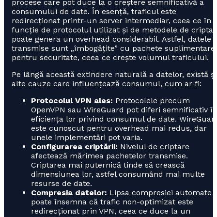
procese care pot duce la o creștere semnificativă a
consumului de date. În esență, traficul este
redirecționat printr-un server intermediar, ceea ce în
funcție de protocolul utilizat și de metodele de cripta
poate genera un overhead considerabil. Astfel, datele
transmise sunt „îmbogățite” cu pachete suplimentare
pentru securitate, ceea ce crește volumul traficului.
Pe lângă această extindere naturală a datelor, există și
alte cauze care influențează consumul, cum ar fi:
Protocolul VPN ales:
Protocolele precum
OpenVPN sau WireGuard pot diferi semnificativ î
eficiența lor privind consumul de date. WireGuar
este cunoscut pentru overhead mai redus, dar
unele implementări pot varia.
Configurarea criptării:
Nivelul de criptare
afectează mărimea pachetelor transmise.
Criptarea mai puternică tinde să crească
dimensiunea lor, astfel consumând mai multe
resurse de date.
Compresia datelor:
Lipsa compresiei automate
poate însemna că trafic non-optimizat este
redirecționat prin VPN, ceea ce duce la un