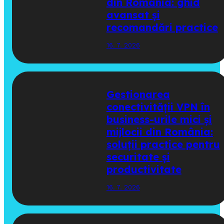
din România: ghid
avansat și
recomandări practice
16. 7. 2026
Gestionarea
conectivității VPN în
business-urile mici și
mijlocii din România:
soluții practice pentru
securitate și
productivitate
16. 7. 2026