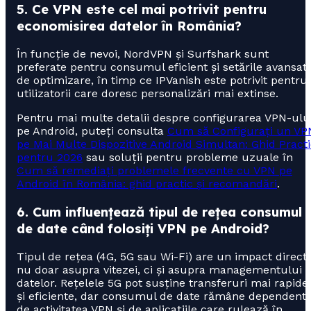
5. Ce VPN este cel mai potrivit pentru
economisirea datelor în România?
În funcție de nevoi, NordVPN și Surfshark sunt
preferate pentru consumul eficient și setările avansat
de optimizare, în timp ce IPVanish este potrivit pentru
utilizatorii care doresc personalizări mai extinse.
Pentru mai multe detalii despre configurarea VPN-ulu
pe Android, puteți consulta
Cum să Configurați un VP
pe Mai Multe Dispozitive Android Simultan: Ghid Pract
pentru 2026
sau soluții pentru probleme uzuale în
Cum să remediați problemele frecvente cu VPN pe
Android în România: ghid practic și recomandări
.
6. Cum influențează tipul de rețea consumul
de date când folosiți VPN pe Android?
Tipul de rețea (4G, 5G sau Wi-Fi) are un impact direct
nu doar asupra vitezei, ci și asupra managementului
datelor. Rețelele 5G pot susține transferuri mai rapide
și eficiente, dar consumul de date rămâne dependent
de activitatea VPN și de aplicațiile care rulează în